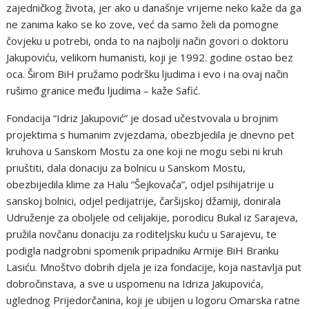
zajedničkog života, jer ako u današnje vrijeme neko kaže da ga
ne zanima kako se ko zove, već da samo želi da pomogne
čovjeku u potrebi, onda to na najbolji način govori o doktoru
Jakupoviću, velikom humanisti, koji je 1992. godine ostao bez
oca. Širom BiH pružamo podršku ljudima i evo i na ovaj način
rušimo granice među ljudima – kaže Safić.
Fondacija “Idriz Jakupović” je dosad učestvovala u brojnim
projektima s humanim zvjezdama, obezbjedila je dnevno pet
kruhova u Sanskom Mostu za one koji ne mogu sebi ni kruh
priuštiti, dala donaciju za bolnicu u Sanskom Mostu,
obezbijedila klime za Halu “Šejkovača”, odjel psihijatrije u
sanskoj bolnici, odjel pedijatrije, čaršijskoj džamiji, donirala
Udruženje za oboljele od celijakije, porodicu Bukal iz Sarajeva,
pružila novčanu donaciju za roditeljsku kuću u Sarajevu, te
podigla nadgrobni spomenik pripadniku Armije BiH Branku
Lasiću. Mnoštvo dobrih djela je iza fondacije, koja nastavlja put
dobročinstava, a sve u uspomenu na Idriza Jakupovića,
uglednog Prijedorčanina, koji je ubijen u logoru Omarska ratne