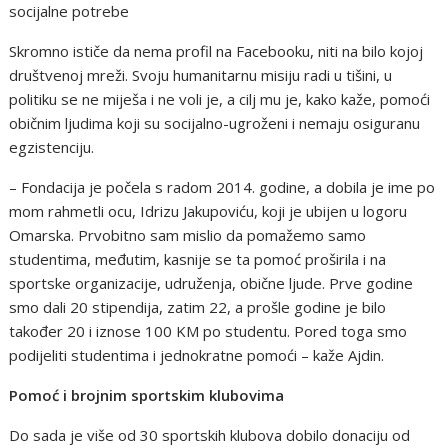
socijalne potrebe
Skromno ističe da nema profil na Facebooku, niti na bilo kojoj
društvenoj mreži. Svoju humanitarnu misiju radi u tišini, u
politiku se ne miješa i ne voli je, a cilj mu je, kako kaže, pomoći
običnim ljudima koji su socijalno-ugroženi i nemaju osiguranu
egzistenciju.
– Fondacija je počela s radom 2014. godine, a dobila je ime po
mom rahmetli ocu, Idrizu Jakupoviću, koji je ubijen u logoru
Omarska. Prvobitno sam mislio da pomažemo samo
studentima, međutim, kasnije se ta pomoć proširila i na
sportske organizacije, udruženja, obične ljude. Prve godine
smo dali 20 stipendija, zatim 22, a prošle godine je bilo
također 20 i iznose 100 KM po studentu. Pored toga smo
podijeliti studentima i jednokratne pomoći – kaže Ajdin.
Pomoć i brojnim sportskim klubovima
Do sada je više od 30 sportskih klubova dobilo donaciju od