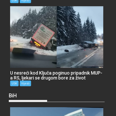
USK
Vijesti
U nesreći kod Ključa poginuo pripadnik MUP-
a RS, ljekari se drugom bore za život
USK
Vijesti
BiH