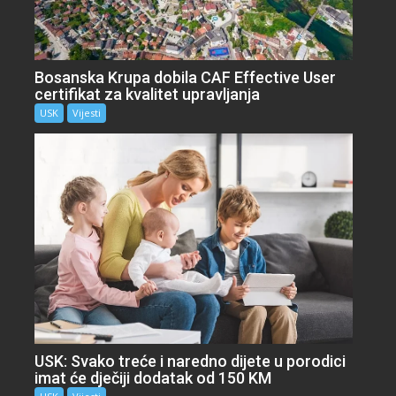
Bosanska Krupa dobila CAF Effective User
certifikat za kvalitet upravljanja
USK
Vijesti
USK: Svako treće i naredno dijete u porodici
imat će dječiji dodatak od 150 KM