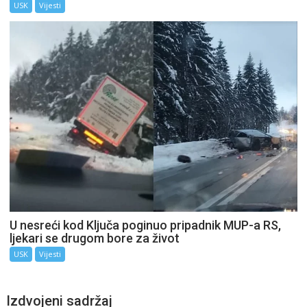
USK
Vijesti
U nesreći kod Ključa poginuo pripadnik MUP-a RS,
ljekari se drugom bore za život
USK
Vijesti
Izdvojeni sadržaj