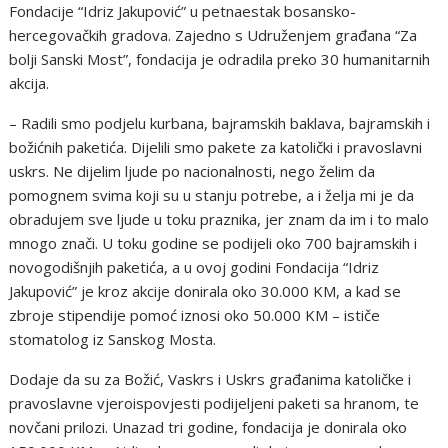
Fondacije “Idriz Jakupović” u petnaestak bosansko-
hercegovačkih gradova. Zajedno s Udruženjem građana “Za
bolji Sanski Most”, fondacija je odradila preko 30 humanitarnih
akcija.
– Radili smo podjelu kurbana, bajramskih baklava, bajramskih i
božićnih paketića. Dijelili smo pakete za katolički i pravoslavni
uskrs. Ne dijelim ljude po nacionalnosti, nego želim da
pomognem svima koji su u stanju potrebe, a i želja mi je da
obradujem sve ljude u toku praznika, jer znam da im i to malo
mnogo znači. U toku godine se podijeli oko 700 bajramskih i
novogodišnjih paketića, a u ovoj godini Fondacija “Idriz
Jakupović” je kroz akcije donirala oko 30.000 KM, a kad se
zbroje stipendije pomoć iznosi oko 50.000 KM – ističe
stomatolog iz Sanskog Mosta.
Dodaje da su za Božić, Vaskrs i Uskrs građanima katoličke i
pravoslavne vjeroispovjesti podijeljeni paketi sa hranom, te
novčani prilozi. Unazad tri godine, fondacija je donirala oko