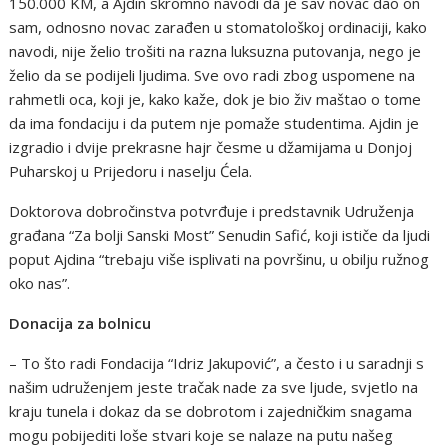
150.000 KM, a Ajdin skromno navodi da je sav novac dao on
sam, odnosno novac zarađen u stomatološkoj ordinaciji, kako
navodi, nije želio trošiti na razna luksuzna putovanja, nego je
želio da se podijeli ljudima. Sve ovo radi zbog uspomene na
rahmetli oca, koji je, kako kaže, dok je bio živ maštao o tome
da ima fondaciju i da putem nje pomaže studentima. Ajdin je
izgradio i dvije prekrasne hajr česme u džamijama u Donjoj
Puharskoj u Prijedoru i naselju Ćela.
Doktorova dobročinstva potvrđuje i predstavnik Udruženja
građana “Za bolji Sanski Most” Senudin Safić, koji ističe da ljudi
poput Ajdina “trebaju više isplivati na površinu, u obilju ružnog
oko nas”.
Donacija za bolnicu
– To što radi Fondacija “Idriz Jakupović”, a često i u saradnji s
našim udruženjem jeste tračak nade za sve ljude, svjetlo na
kraju tunela i dokaz da se dobrotom i zajedničkim snagama
mogu pobijediti loše stvari koje se nalaze na putu našeg