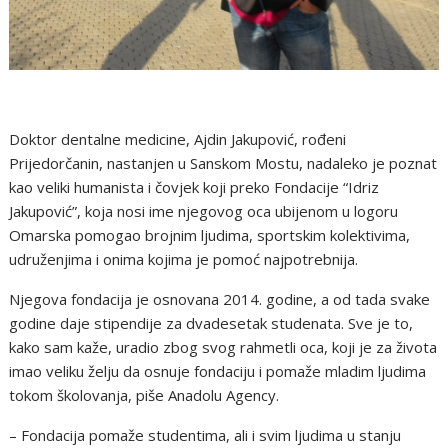
Doktor dentalne medicine, Ajdin Jakupović, rođeni
Prijedorčanin, nastanjen u Sanskom Mostu, nadaleko je poznat
kao veliki humanista i čovjek koji preko Fondacije “Idriz
Jakupović”, koja nosi ime njegovog oca ubijenom u logoru
Omarska pomogao brojnim ljudima, sportskim kolektivima,
udruženjima i onima kojima je pomoć najpotrebnija.
Njegova fondacija je osnovana 2014. godine, a od tada svake
godine daje stipendije za dvadesetak studenata. Sve je to,
kako sam kaže, uradio zbog svog rahmetli oca, koji je za života
imao veliku želju da osnuje fondaciju i pomaže mladim ljudima
tokom školovanja, piše Anadolu Agency.
– Fondacija pomaže studentima, ali i svim ljudima u stanju