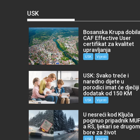
USK
Bosanska Krupa dobil
CAF Effective User
certifikat za kvalitet
upravljanja
USK
Vijesti
USK: Svako treće i
naredno dijete u
porodici imat će dječiji
dodatak od 150 KM
USK
Vijesti
U nesreći kod Ključa
poginuo pripadnik MU
a RS, ljekari se drugo
bore za život
USK
Vijesti