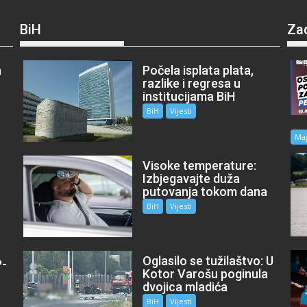
BiH
Za
a
Počela isplata plata,
razlike i regresa u
institucijama BiH
BiH
Vijesti
Ma
Visoke temperature:
Izbjegavajte duža
putovanja tokom dana
BiH
Vijesti
Oglasilo se tužilaštvo: U
P-
Kotor Varošu poginula
m
dvojica mladića
BiH
Vijesti