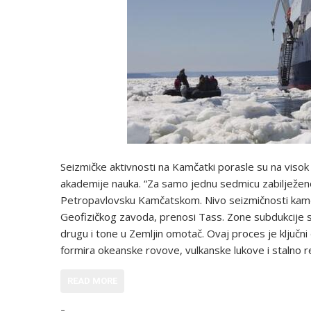
Seizmičke aktivnosti na Kamčatki porasle su na viso
akademije nauka. “Za samo jednu sedmicu zabilježeno 
Petropavlovsku Kamčatskom. Nivo seizmičnosti kamčats
Geofizičkog zavoda, prenosi Tass. Zone subdukcije s
drugu i tone u Zemljin omotač. Ovaj proces je ključni
formira okeanske rovove, vulkanske lukove i stalno re
READ MORE