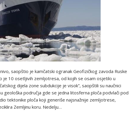
k nivo, saopštio je kamčatski ogranak Geofizičkog zavoda Ruske
je 10 osetljivih zemljotresa, od kojih se osam osjetilo u
kog dijela zone subdukcije je visok”, saopštili su naučnici
u geološka područja gde se jedna litosferna ploča podvlači pod
 dio tektonike ploča koji generiše najsnažnije zemljotrese,
ciklira Zemljinu koru. Nedelju…