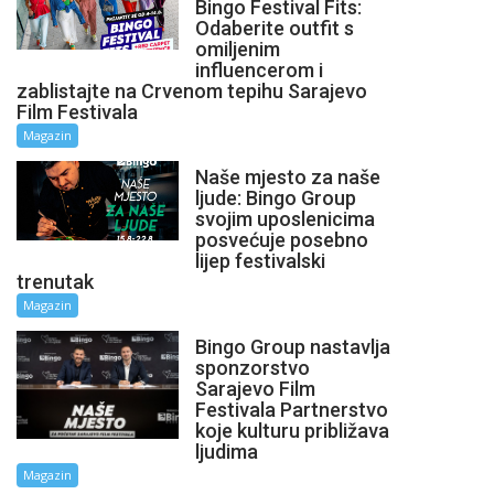
Bingo Festival Fits:
Odaberite outfit s
omiljenim
influencerom i
zablistajte na Crvenom tepihu Sarajevo
Film Festivala
Magazin
Naše mjesto za naše
ljude: Bingo Group
svojim uposlenicima
posvećuje posebno
lijep festivalski
trenutak
Magazin
Bingo Group nastavlja
sponzorstvo
Sarajevo Film
Festivala Partnerstvo
koje kulturu približava
ljudima
Magazin