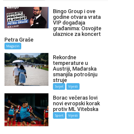
Bingo Group i ove
godine otvara vrata
VIP događaja
građanima: Osvojite
ulaznice za koncert
Petra Graše
Magazin
Rekordne
temperature u
Austriji, Mađarska
smanjila potrošnju
struje
Svijet
Vijesti
Borac večeras lovi
novi evropski korak
protiv ML Vitebska
Sport
Vijesti