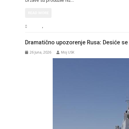
Države su produžile niz…
READ MORE
,
Sport
Vijesti
Dramatično upozorenje Rusa: Desiće s
26 Juna, 2026
Moj USK