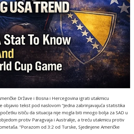
Američke Države i Bosna i Hercegovina igrati utakmicu
e objavio tekst pod naslovom “Jedna zabrinjavajuća statistika
početku ističu da situacija nije mogla biti mnogo bolja za SAD u
pobjedom protiv Paragvaja i Australije, a treću utakmicu protiv
ogometaša. “Porazom od 3:2 od Turske, Sjedinjene Američke