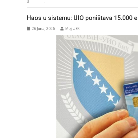
,
Svijet
Vijesti
Haos u sistemu: UIO poništava 15.000 e
26 Juna, 2026
Moj USK