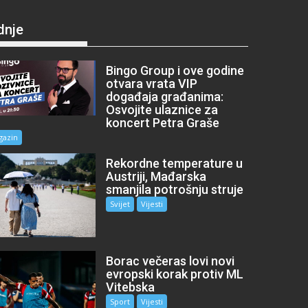
dnje
Bingo Group i ove godine
otvara vrata VIP
događaja građanima:
Osvojite ulaznice za
koncert Petra Graše
gazin
Rekordne temperature u
Austriji, Mađarska
smanjila potrošnju struje
Svijet
Vijesti
Borac večeras lovi novi
evropski korak protiv ML
Vitebska
Sport
Vijesti