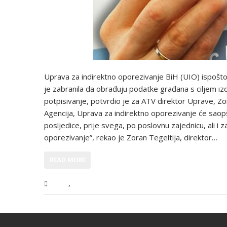
Uprava za indirektno oporezivanje BiH (UIO) ispoštov
je zabranila da obrađuju podatke građana s ciljem iz
potpisivanje, potvrdio je za ATV direktor Uprave, Zoran 
Agencija, Uprava za indirektno oporezivanje će saopšt
posljedice, prije svega, po poslovnu zajednicu, ali i z
oporezivanje”, rekao je Zoran Tegeltija, direktor…
READ MORE
,
BiH
Vijesti