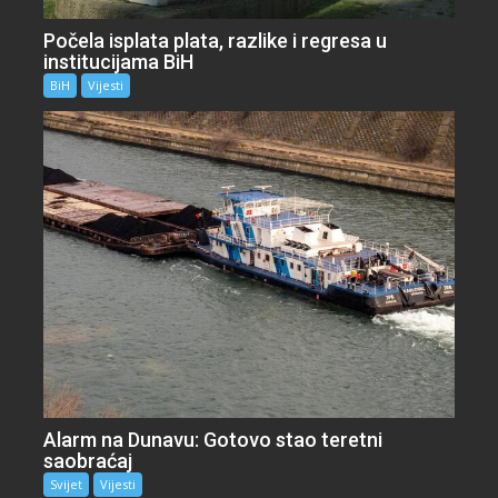
Počela isplata plata, razlike i regresa u
institucijama BiH
BiH
Vijesti
Alarm na Dunavu: Gotovo stao teretni
saobraćaj
Svijet
Vijesti