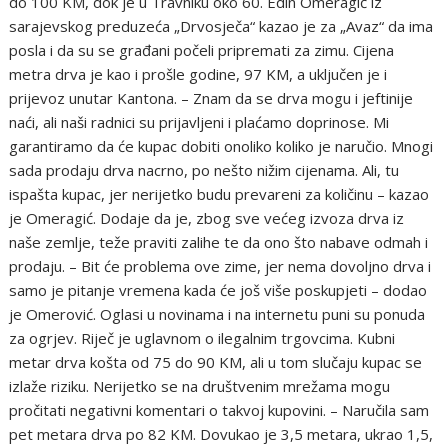
do 100 KM, dok je u Travniku oko 60. Edin Omeragić iz
sarajevskog preduzeća „Drvosječa“ kazao je za „Avaz“ da ima
posla i da su se građani počeli pripremati za zimu. Cijena
metra drva je kao i prošle godine, 97 KM, a uključen je i
prijevoz unutar Kantona. – Znam da se drva mogu i jeftinije
naći, ali naši radnici su prijavljeni i plaćamo doprinose. Mi
garantiramo da će kupac dobiti onoliko koliko je naručio. Mnogi
sada prodaju drva nacrno, po nešto nižim cijenama. Ali, tu
ispašta kupac, jer nerijetko budu prevareni za količinu – kazao
je Omeragić. Dodaje da je, zbog sve većeg izvoza drva iz
naše zemlje, teže praviti zalihe te da ono što nabave odmah i
prodaju. – Bit će problema ove zime, jer nema dovoljno drva i
samo je pitanje vremena kada će još više poskupjeti – dodao
je Omerović. Oglasi u novinama i na internetu puni su ponuda
za ogrjev. Riječ je uglavnom o ilegalnim trgovcima. Kubni
metar drva košta od 75 do 90 KM, ali u tom slučaju kupac se
izlaže riziku. Nerijetko se na društvenim mrežama mogu
pročitati negativni komentari o takvoj kupovini. – Naručila sam
pet metara drva po 82 KM. Dovukao je 3,5 metara, ukrao 1,5,