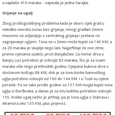
a naplatio 410 maraka – napisala je jedna Sarajka.
Grijanje na ugalj
Zbog prošlogodišnjeg problema kada je skoro cijeli grad u
nekoliko navrata ostao bez grijanja, mnogi građani Zenice
masovno se odjavljuju s centralnog grijanja i prelaze na
zagrijavanje ugljem. Tona se u Zenici može kupiti za 140 KM, a
za 20 maraka je skuplje nego lani. Najjeftinije će ove zime,
prema cijenama sudeći, proći Banjalučani. Za metar drva u
Banjoj Luci potrebno je izdvojiti 85 maraka, što je za osam
maraka više nego prethodnih godina. Cijepana bukova drva s
dostavom koštaju 88 KM, dok je za tonu kocke banovićkog
uglja potrebno izdvojiti od 100 do 144 KM. I u Tuzli su cijene
porasle. Pa se tako prošle godine za 137 KM mogla kupiti tona
uglja iz Đurđevika, a danas je za istu količinu potrebno izdvojiti
155. Krekin ugalj nešto je jeftiniji, pa je tona uglja s Dubrava i
Mramora oko 135 KM, plus prijevoz.