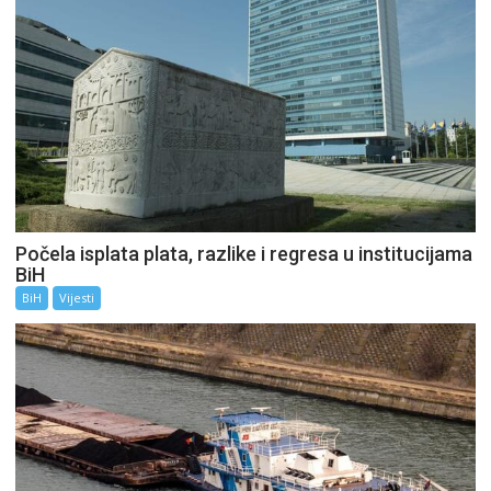
Počela isplata plata, razlike i regresa u institucijama
BiH
BiH
Vijesti