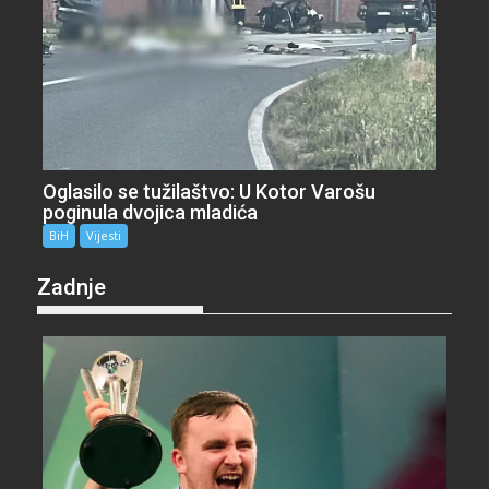
Oglasilo se tužilaštvo: U Kotor Varošu
poginula dvojica mladića
BiH
Vijesti
Zadnje