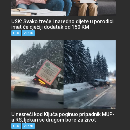
USK: Svako treće i naredno dijete u porodici
imat će dječiji dodatak od 150 KM
USK
Vijesti
U nesreći kod Ključa poginuo pripadnik MUP-
a RS, ljekari se drugom bore za život
USK
Vijesti