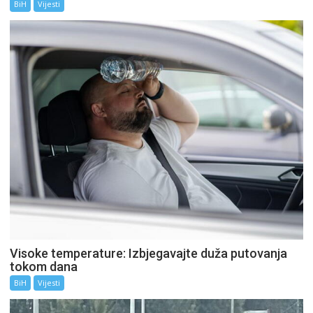
BiH
Vijesti
Visoke temperature: Izbjegavajte duža putovanja
tokom dana
BiH
Vijesti