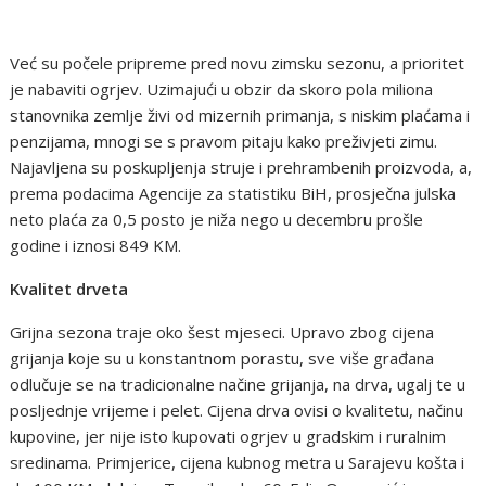
Već su počele pripreme pred novu zimsku sezonu, a prioritet
je nabaviti ogrjev. Uzimajući u obzir da skoro pola miliona
stanovnika zemlje živi od mizernih primanja, s niskim plaćama i
penzijama, mnogi se s pravom pitaju kako preživjeti zimu.
Najavljena su poskupljenja struje i prehrambenih proizvoda, a,
prema podacima Agencije za statistiku BiH, prosječna julska
neto plaća za 0,5 posto je niža nego u decembru prošle
godine i iznosi 849 KM.
Kvalitet drveta
Grijna sezona traje oko šest mjeseci. Upravo zbog cijena
grijanja koje su u konstantnom porastu, sve više građana
odlučuje se na tradicionalne načine grijanja, na drva, ugalj te u
posljednje vrijeme i pelet. Cijena drva ovisi o kvalitetu, načinu
kupovine, jer nije isto kupovati ogrjev u gradskim i ruralnim
sredinama. Primjerice, cijena kubnog metra u Sarajevu košta i