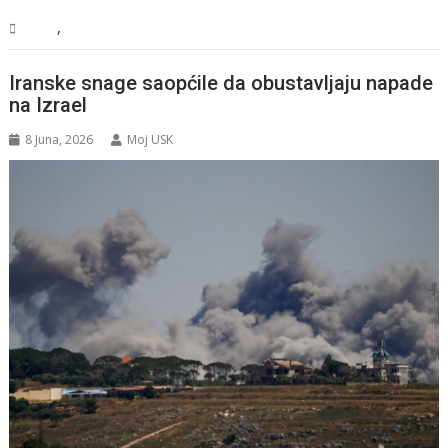
,
BiH
Vijesti
Iranske snage saopćile da obustavljaju napade
na Izrael
8 Juna, 2026
Moj USK