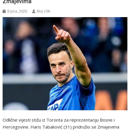
Zmajevima
8 Juna, 2026
Moj USK
Odlične vijesti stižu iz Toronta za reprezentaciju Bosne i
Hercegovine. Haris Tabaković (31) pridružio se Zmajevima