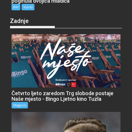
poginula dvojica mladića
BiH
Vijesti
Zadnje
Četvrto ljeto zaredom Trg slobode postaje
Naše mjesto - Bingo Ljetno kino Tuzla
Magazin