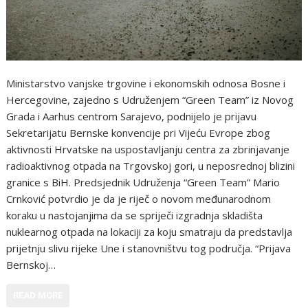
Ministarstvo vanjske trgovine i ekonomskih odnosa Bosne i
Hercegovine, zajedno s Udruženjem “Green Team” iz Novog
Grada i Aarhus centrom Sarajevo, podnijelo je prijavu
Sekretarijatu Bernske konvencije pri Vijeću Evrope zbog
aktivnosti Hrvatske na uspostavljanju centra za zbrinjavanje
radioaktivnog otpada na Trgovskoj gori, u neposrednoj blizini
granice s BiH. Predsjednik Udruženja “Green Team” Mario
Crnković potvrdio je da je riječ o novom međunarodnom
koraku u nastojanjima da se spriječi izgradnja skladišta
nuklearnog otpada na lokaciji za koju smatraju da predstavlja
prijetnju slivu rijeke Une i stanovništvu tog područja. “Prijava
Bernskoj…
READ MORE