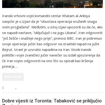
Iranski vrhovni vojni komandni centar Khatam al-Anbiya
saopćio je u izjavi da je “obustava operacija oružanih snaga
ovim proglašena”. Međutim, u istoj izjavi upozorili su da će, ako
se napadi nastave, “uključujući i na jugu Libana”, Iran odgovoriti
“još žešće i snažnije nego prije”, prenosi BBC. Iran je pokrenuo
svoje operacije jučer kao odgovor na izraelski napad na južni
Bejrut. Izrael je uzvratio napadima na Iran. Visoki iranski
politički i vojni zvaničnici jučer navečer su izdali upozorenja da
će Iran vojno odgovoriti na ono što su opisali kao kršenja
primirja.…
READ MORE
,
Svijet
Vijesti
Dobre vijesti iz Toronta: Tabaković se priključio