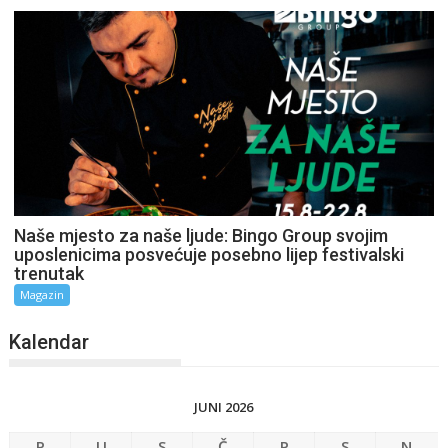
Naše mjesto za naše ljude: Bingo Group svojim
uposlenicima posvećuje posebno lijep festivalski
trenutak
Magazin
Kalendar
JUNI 2026
P
U
S
Č
P
S
N