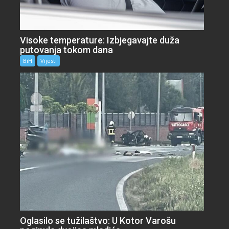
Visoke temperature: Izbjegavajte duža
putovanja tokom dana
BiH
Vijesti
Oglasilo se tužilaštvo: U Kotor Varošu