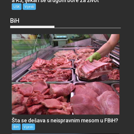
a RS, ljekari se drugom bore za život
USK
Vijesti
BiH
Šta se dešava s neispravnim mesom u FBiH?
BiH
Vijesti