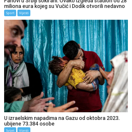
Fanovi u Srbiji šokirani: Ovako izgleda stadion od 28
miliona eura kojeg su Vučić i Dodik otvorili nedavno
Sport
Vijesti
U izraelskim napadima na Gazu od oktobra 2023.
ubijene 73.384 osobe
Svijet
Vijesti