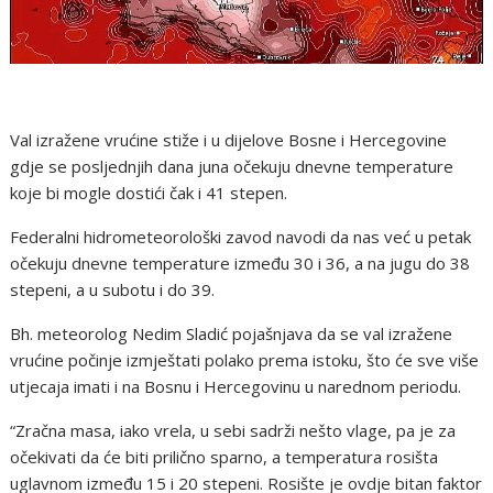
Val izražene vrućine stiže i u dijelove Bosne i Hercegovine
gdje se posljednjih dana juna očekuju dnevne temperature
koje bi mogle dostići čak i 41 stepen.
Federalni hidrometeorološki zavod navodi da nas već u petak
očekuju dnevne temperature između 30 i 36, a na jugu do 38
stepeni, a u subotu i do 39.
Bh. meteorolog Nedim Sladić pojašnjava da se val izražene
vrućine počinje izmještati polako prema istoku, što će sve više
utjecaja imati i na Bosnu i Hercegovinu u narednom periodu.
“Zračna masa, iako vrela, u sebi sadrži nešto vlage, pa je za
očekivati da će biti prilično sparno, a temperatura rosišta
uglavnom između 15 i 20 stepeni. Rosište je ovdje bitan faktor