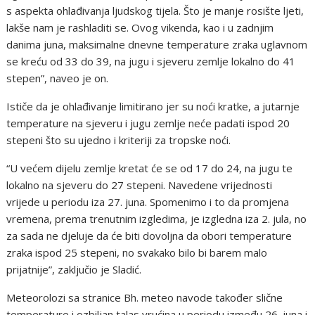
s aspekta ohlađivanja ljudskog tijela. Što je manje rosište ljeti,
lakše nam je rashladiti se. Ovog vikenda, kao i u zadnjim
danima juna, maksimalne dnevne temperature zraka uglavnom
se kreću od 33 do 39, na jugu i sjeveru zemlje lokalno do 41
stepen”, naveo je on.
Ističe da je ohlađivanje limitirano jer su noći kratke, a jutarnje
temperature na sjeveru i jugu zemlje neće padati ispod 20
stepeni što su ujedno i kriteriji za tropske noći.
“U većem dijelu zemlje kretat će se od 17 do 24, na jugu te
lokalno na sjeveru do 27 stepeni. Navedene vrijednosti
vrijede u periodu iza 27. juna. Spomenimo i to da promjena
vremena, prema trenutnim izgledima, je izgledna iza 2. jula, no
za sada ne djeluje da će biti dovoljna da obori temperature
zraka ispod 25 stepeni, no svakako bilo bi barem malo
prijatnije”, zaključio je Sladić.
Meteorolozi sa stranice Bh. meteo navode također slične
temperature i ozbiljan talas vrućina u periodu između 26. juna i