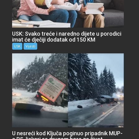
USK: Svako treće i naredno dijete u porodici
imat će dječiji dodatak od 150 KM
USK
Vijesti
U nesreći kod Ključa poginuo pripadnik MUP-