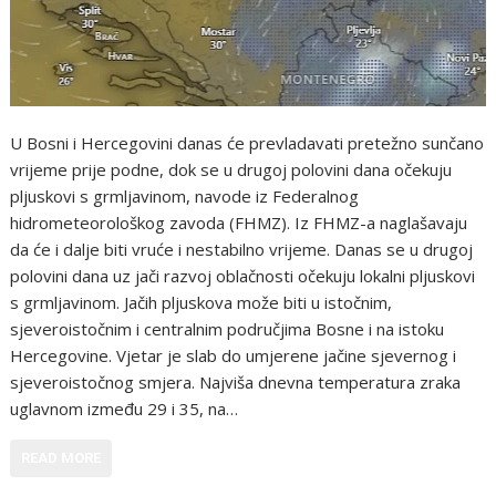
U Bosni i Hercegovini danas će prevladavati pretežno sunčano
vrijeme prije podne, dok se u drugoj polovini dana očekuju
pljuskovi s grmljavinom, navode iz Federalnog
hidrometeorološkog zavoda (FHMZ). Iz FHMZ-a naglašavaju
da će i dalje biti vruće i nestabilno vrijeme. Danas se u drugoj
polovini dana uz jači razvoj oblačnosti očekuju lokalni pljuskovi
s grmljavinom. Jačih pljuskova može biti u istočnim,
sjeveroistočnim i centralnim područjima Bosne i na istoku
Hercegovine. Vjetar je slab do umjerene jačine sjevernog i
sjeveroistočnog smjera. Najviša dnevna temperatura zraka
uglavnom između 29 i 35, na…
READ MORE