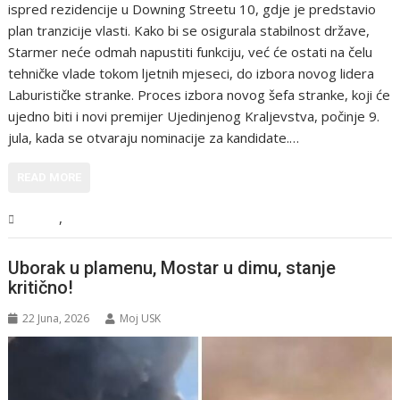
ispred rezidencije u Downing Streetu 10, gdje je predstavio
plan tranzicije vlasti. Kako bi se osigurala stabilnost države,
Starmer neće odmah napustiti funkciju, već će ostati na čelu
tehničke vlade tokom ljetnih mjeseci, do izbora novog lidera
Laburističke stranke. Proces izbora novog šefa stranke, koji će
ujedno biti i novi premijer Ujedinjenog Kraljevstva, počinje 9.
jula, kada se otvaraju nominacije za kandidate.…
READ MORE
,
Svijet
Vijesti
Uborak u plamenu, Mostar u dimu, stanje
kritično!
22 Juna, 2026
Moj USK