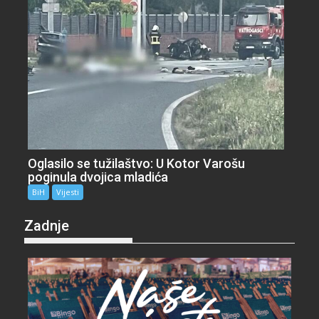
Oglasilo se tužilaštvo: U Kotor Varošu
poginula dvojica mladića
BiH
Vijesti
Zadnje