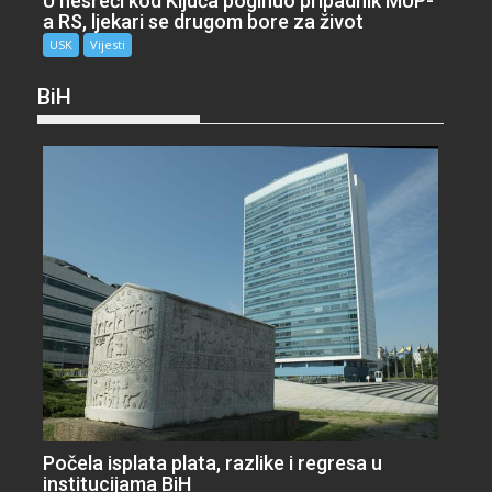
U nesreći kod Ključa poginuo pripadnik MUP-
a RS, ljekari se drugom bore za život
USK
Vijesti
BiH
Počela isplata plata, razlike i regresa u
institucijama BiH