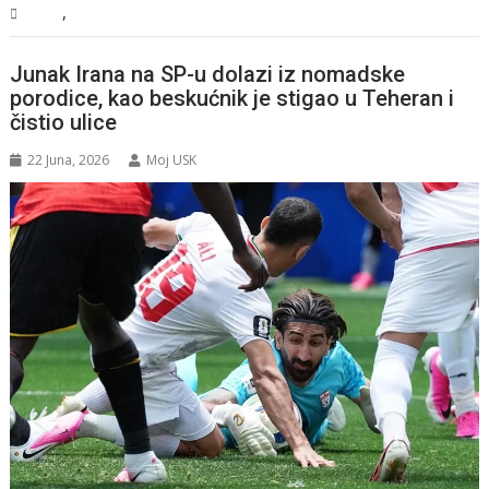
,
BiH
Vijesti
Junak Irana na SP-u dolazi iz nomadske
porodice, kao beskućnik je stigao u Teheran i
čistio ulice
22 Juna, 2026
Moj USK