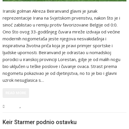
Iranski golman Alireza Beiranvand glavni je junak
reprezentacije Irana na Svjetskom prvenstvu, nakon što je i
sinoć zablistao u remiju protiv favorizovane Belgije od 0:0.
Ono što ovog 33-godišnjeg čuvara mreže izdvaja od većine
modernih nogometaša jeste njegova nesvakidašnja i
inspirativna životna priča koja je pravi primjer sportske i
ljudske upornosti. Beiranvand je odrastao u nomadskoj
porodici u iranskoj provinciji Lorestan, gdje je od malih nogu
bio uključen u teške poslove i čuvanje ovaca. Strast prema
nogometu pokazivao je od djetinjstva, no to je bio i glavni
uzrok nesuglasica s…
READ MORE
,
Sport
Vijesti
Keir Starmer podnio ostavku