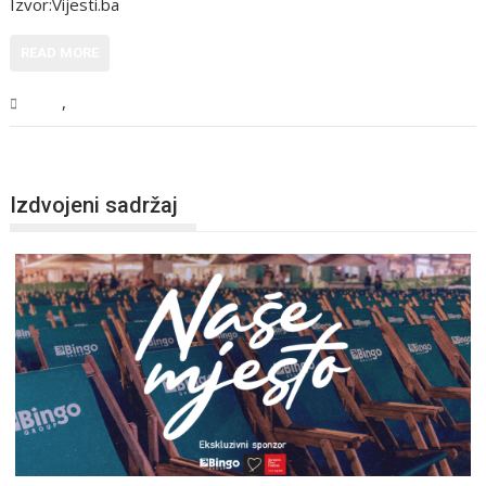
Izvor:Vijesti.ba
READ MORE
,
BiH
Vijesti
Izdvojeni sadržaj