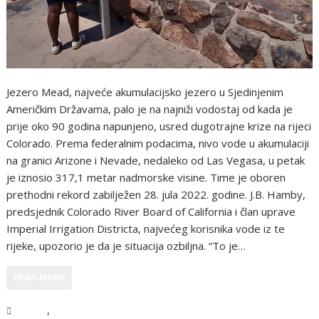
Jezero Mead, najveće akumulacijsko jezero u Sjedinjenim
Američkim Državama, palo je na najniži vodostaj od kada je
prije oko 90 godina napunjeno, usred dugotrajne krize na rijeci
Colorado. Prema federalnim podacima, nivo vode u akumulaciji
na granici Arizone i Nevade, nedaleko od Las Vegasa, u petak
je iznosio 317,1 metar nadmorske visine. Time je oboren
prethodni rekord zabilježen 28. jula 2022. godine. J.B. Hamby,
predsjednik Colorado River Board of California i član uprave
Imperial Irrigation Districta, najvećeg korisnika vode iz te
rijeke, upozorio je da je situacija ozbiljna. “To je…
READ MORE
,
Svijet
Vijesti