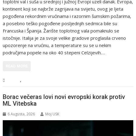
toplotni val i suša u srednjoj i južnoj Evropi uzeli danak. Evropa,
kontinent koji se najbrže zagrijava na svijetu, ovog je ljeta
pogođena rekordnim vrućinama i razornim šumskim požarima,
a posebno teško pogođene posljednjih sedmica bile su
Francuska i Španija. Žarište toplotnog vala pomaknulo se
istočnije. Italija je za svoje velike gradove proglasila crveno
upozorenje na vrućinu, a temperature su se u nekim
područjima popele na oko 40 stepeni Celzijevih.…
READ MORE
,
Svijet
Vijesti
Borac večeras lovi novi evropski korak protiv
ML Vitebska
6 Augusta, 2026
Moj USK