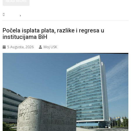
READ MORE
,
Sport
Vijesti
Počela isplata plata, razlike i regresa u
institucijama BiH
5 Augusta, 2026
Moj USK