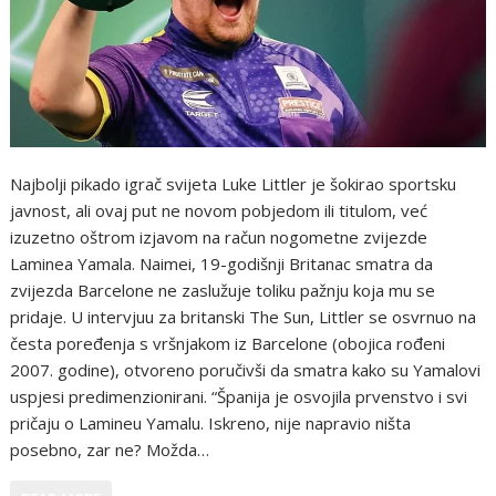
Najbolji pikado igrač svijeta Luke Littler je šokirao sportsku
javnost, ali ovaj put ne novom pobjedom ili titulom, već
izuzetno oštrom izjavom na račun nogometne zvijezde
Laminea Yamala. Naimei, 19-godišnji Britanac smatra da
zvijezda Barcelone ne zaslužuje toliku pažnju koja mu se
pridaje. U intervjuu za britanski The Sun, Littler se osvrnuo na
česta poređenja s vršnjakom iz Barcelone (obojica rođeni
2007. godine), otvoreno poručivši da smatra kako su Yamalovi
uspjesi predimenzionirani. “Španija je osvojila prvenstvo i svi
pričaju o Lamineu Yamalu. Iskreno, nije napravio ništa
posebno, zar ne? Možda…