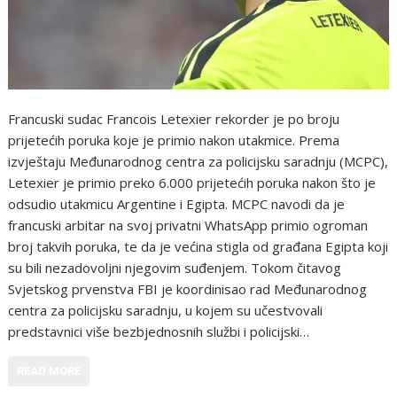
Francuski sudac Francois Letexier rekorder je po broju
prijetećih poruka koje je primio nakon utakmice. Prema
izvještaju Međunarodnog centra za policijsku saradnju (MCPC),
Letexier je primio preko 6.000 prijetećih poruka nakon što je
odsudio utakmicu Argentine i Egipta. MCPC navodi da je
francuski arbitar na svoj privatni WhatsApp primio ogroman
broj takvih poruka, te da je većina stigla od građana Egipta koji
su bili nezadovoljni njegovim suđenjem. Tokom čitavog
Svjetskog prvenstva FBI je koordinisao rad Međunarodnog
centra za policijsku saradnju, u kojem su učestvovali
predstavnici više bezbjednosnih službi i policijski…
READ MORE