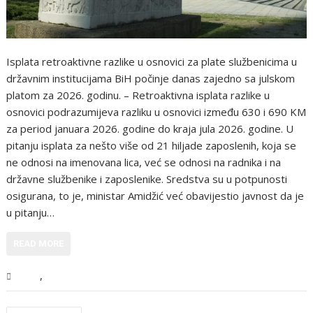
Isplata retroaktivne razlike u osnovici za plate službenicima u
državnim institucijama BiH počinje danas zajedno sa julskom
platom za 2026. godinu. – Retroaktivna isplata razlike u
osnovici podrazumijeva razliku u osnovici između 630 i 690 KM
za period januara 2026. godine do kraja jula 2026. godine. U
pitanju isplata za nešto više od 21 hiljade zaposlenih, koja se
ne odnosi na imenovana lica, već se odnosi na radnika i na
državne službenike i zaposlenike. Sredstva su u potpunosti
osigurana, to je, ministar Amidžić već obavijestio javnost da je
u pitanju…
READ MORE
,
BiH
Vijesti