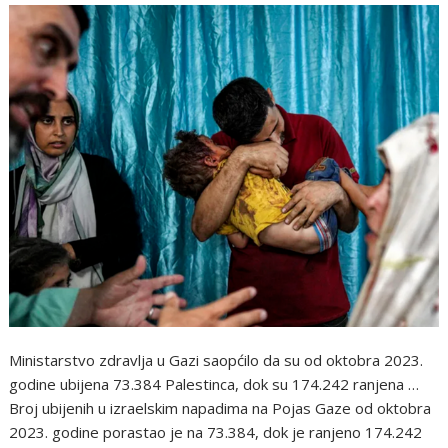
Ministarstvo zdravlja u Gazi saopćilo da su od oktobra 2023.
godine ubijena 73.384 Palestinca, dok su 174.242 ranjena …
Broj ubijenih u izraelskim napadima na Pojas Gaze od oktobra
2023. godine porastao je na 73.384, dok je ranjeno 174.242