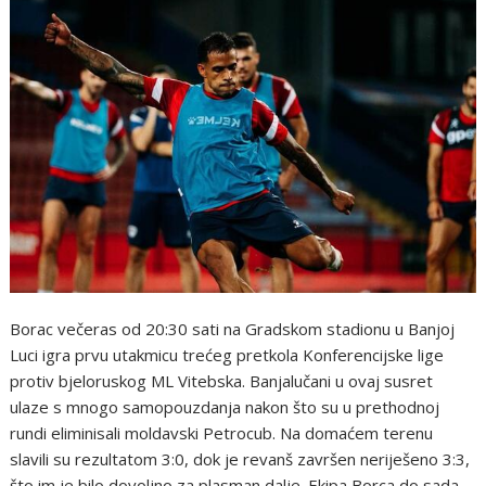
Borac večeras od 20:30 sati na Gradskom stadionu u Banjoj
Luci igra prvu utakmicu trećeg pretkola Konferencijske lige
protiv bjeloruskog ML Vitebska. Banjalučani u ovaj susret
ulaze s mnogo samopouzdanja nakon što su u prethodnoj
rundi eliminisali moldavski Petrocub. Na domaćem terenu
slavili su rezultatom 3:0, dok je revanš završen neriješeno 3:3,
što im je bilo dovoljno za plasman dalje. Ekipa Borca do sada