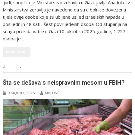
ljudi, saopćilo je Ministarstvo zdravlja u Gazi, javlja Anadolu. Iz
Ministarstva zdravlja je navedeno da su u bolnice dovezena
tijela dvije osobe koje su ubijene usljed izraelskih napada u
posljednjih 48 sati i šest povrijeđenih osoba. Od stupanja na
snagu prekida vatre u Gazi 10. oktobra 2025. godine, 1.257
osoba je…
READ MORE
,
Svijet
Vijesti
Šta se dešava s neispravnim mesom u FBiH?
9 Augusta, 2026
Moj USK