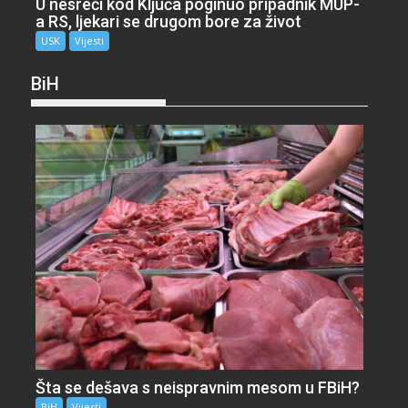
U nesreći kod Ključa poginuo pripadnik MUP-
a RS, ljekari se drugom bore za život
USK
Vijesti
BiH
Šta se dešava s neispravnim mesom u FBiH?
BiH
Vijesti