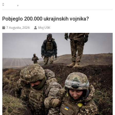
,
Sport
Vijesti
Pobjeglo 200.000 ukrajinskih vojnika?
7 Augusta, 2026
Moj USK