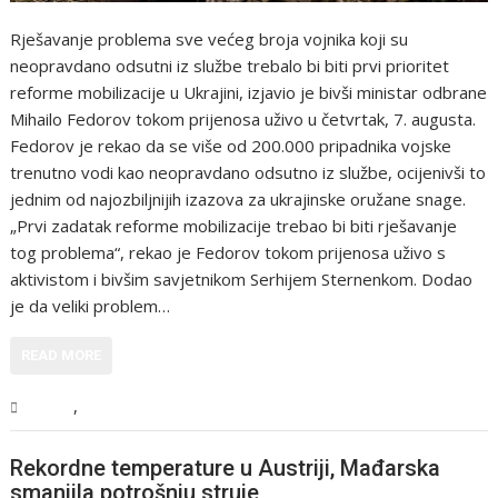
Rješavanje problema sve većeg broja vojnika koji su
neopravdano odsutni iz službe trebalo bi biti prvi prioritet
reforme mobilizacije u Ukrajini, izjavio je bivši ministar odbrane
Mihailo Fedorov tokom prijenosa uživo u četvrtak, 7. augusta.
Fedorov je rekao da se više od 200.000 pripadnika vojske
trenutno vodi kao neopravdano odsutno iz službe, ocijenivši to
jednim od najozbiljnijih izazova za ukrajinske oružane snage.
„Prvi zadatak reforme mobilizacije trebao bi biti rješavanje
tog problema“, rekao je Fedorov tokom prijenosa uživo s
aktivistom i bivšim savjetnikom Serhijem Sternenkom. Dodao
je da veliki problem…
READ MORE
,
Svijet
Vijesti
Rekordne temperature u Austriji, Mađarska
smanjila potrošnju struje