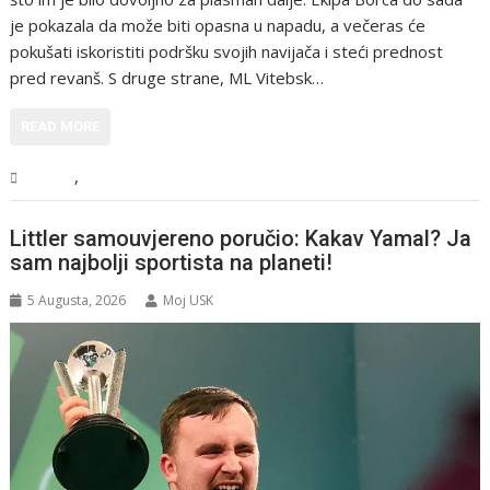
je pokazala da može biti opasna u napadu, a večeras će
pokušati iskoristiti podršku svojih navijača i steći prednost
pred revanš. S druge strane, ML Vitebsk…
READ MORE
,
Sport
Vijesti
Littler samouvjereno poručio: Kakav Yamal? Ja
sam najbolji sportista na planeti!
5 Augusta, 2026
Moj USK