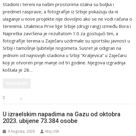
Stadioni i tereni na našim prostorima stalna su boljka i
predmet rasprave, a fotografije iz Srbije pokazuju da ni
ulaganje u nove projekte nije dovoljno ako se ne vodi računa o
terenima. Utakmica Prve lige Srbije (drugi rang) između Bora i
Napretka završena je rezultatom 1:0 za gostujući tim, a
fotografije terena u Zaječaru uzdrmale su sportsku javnost u
Srbiji i tamošnje ljubitelje nogometa. Susret je odigran na
jednom od najnovijih stadiona u Srbiji “Kraljevica” u Zaječaru
koji je otvoren prije manje od tri godine. Njegova izgradnja
koštala je 28…
READ MORE
,
Sport
Vijesti
U izraelskim napadima na Gazu od oktobra
2023. ubijene 73.384 osobe
9 Augusta, 2026
Moj USK