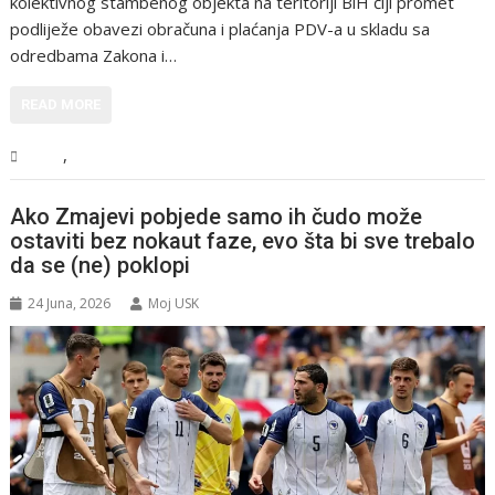
kolektivnog stambenog objekta na teritoriji BiH čiji promet
podliježe obavezi obračuna i plaćanja PDV-a u skladu sa
odredbama Zakona i…
READ MORE
,
BiH
Vijesti
Ako Zmajevi pobjede samo ih čudo može
ostaviti bez nokaut faze, evo šta bi sve trebalo
da se (ne) poklopi
24 Juna, 2026
Moj USK