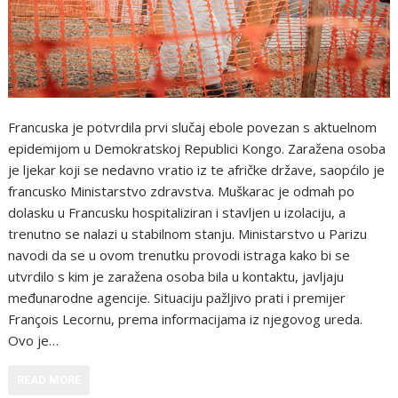
Francuska je potvrdila prvi slučaj ebole povezan s aktuelnom
epidemijom u Demokratskoj Republici Kongo. Zaražena osoba
je ljekar koji se nedavno vratio iz te afričke države, saopćilo je
francusko Ministarstvo zdravstva. Muškarac je odmah po
dolasku u Francusku hospitaliziran i stavljen u izolaciju, a
trenutno se nalazi u stabilnom stanju. Ministarstvo u Parizu
navodi da se u ovom trenutku provodi istraga kako bi se
utvrdilo s kim je zaražena osoba bila u kontaktu, javljaju
međunarodne agencije. Situaciju pažljivo prati i premijer
François Lecornu, prema informacijama iz njegovog ureda.
Ovo je…
READ MORE