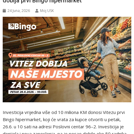
dobija prvi Bingo hipermarket
24 Juna, 2026
Moj USK
Investicija vrijedna više od 10 miliona KM donosi Vitezu prvi
Bingo hipermarket, koji će vrata za kupce otvoriti u petak,
26.6. u 10 sati na adresi Poslovni centar 96–2. Investicija je
donijela i nova zaposlenja, pa je posao dobilo oko 80 radnika.