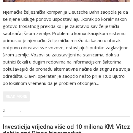
Njemačka željeznička kompanija Deutsche Bahn saopćila je da
se njene usluge ponovo uspostavljaju „korak po korak“ nakon
gotovo trosatnog prekida koji je zaustavio sav željeznički
saobraćaj širom zemlje. Problem u komunikacijskom sistemu
primorao je njemačku željezničku mrežu da kasno u utorak
potpuno obustavi sve vozove, ostavljajući putnike zaglavljene
širom zemlje. Vozovi su zaustavljeni na stanicama, dok su
putnici čekali u dugim redovima na informacijskim šalterima
pokušavajući da pronađu alternativne načine da stignu na svoja
odredišta. Glavni operater je saopćio nešto prije 1:00 ujutro
po lokalnom vremenu da je problem otklonjen…
READ MORE
,
Svijet
Vijesti
Investicija vrijedna više od 10 miliona KM: Vitez