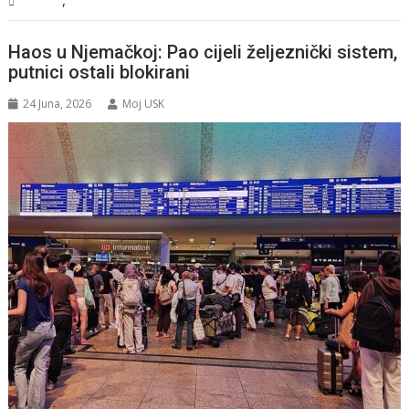
,
Sport
Vijesti
Haos u Njemačkoj: Pao cijeli željeznički sistem,
putnici ostali blokirani
24 Juna, 2026
Moj USK