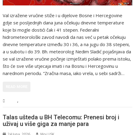
Val izražene vrućine stiže i u dijelove Bosne i Hercegovine
gdje se posljednjih dana juna očekuju dnevne temperature
koje bi mogle dostići čak i 41 stepen. Federalni
hidrometeorološki zavod navodi da nas već u petak očekuju
dnevne temperature između 30 i 36, a na jugu do 38 stepeni,
a u subotu i do 39. Bh. meteorolog Nedim Sladić pojašnjava da
se val izražene vrućine počinje izmještati polako prema istoku,
što će sve više utjecaja imati i na Bosnu i Hercegovinu u
narednom periodu. “Zračna masa, iako vrela, u sebi sadrži…
READ MORE
,
BiH
Vijesti
Talas ušteda u BH Telecomu: Prenesi broj i
uživaj u više giga za manje para
24 Juna, 2026
Moj USK