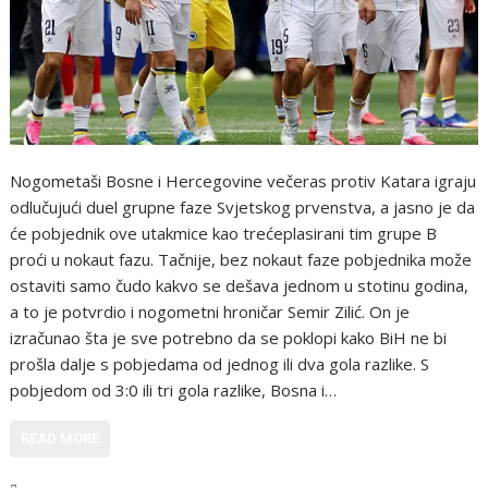
Nogometaši Bosne i Hercegovine večeras protiv Katara igraju
odlučujući duel grupne faze Svjetskog prvenstva, a jasno je da
će pobjednik ove utakmice kao trećeplasirani tim grupe B
proći u nokaut fazu. Tačnije, bez nokaut faze pobjednika može
ostaviti samo čudo kakvo se dešava jednom u stotinu godina,
a to je potvrdio i nogometni hroničar Semir Zilić. On je
izračunao šta je sve potrebno da se poklopi kako BiH ne bi
prošla dalje s pobjedama od jednog ili dva gola razlike. S
pobjedom od 3:0 ili tri gola razlike, Bosna i…
READ MORE