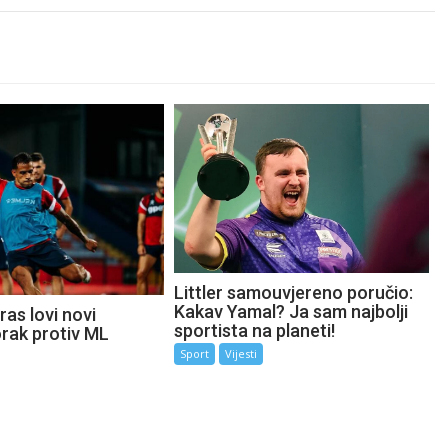
Littler samouvjereno poručio:
Kakav Yamal? Ja sam najbolji
as lovi novi
sportista na planeti!
orak protiv ML
Sport
Vijesti