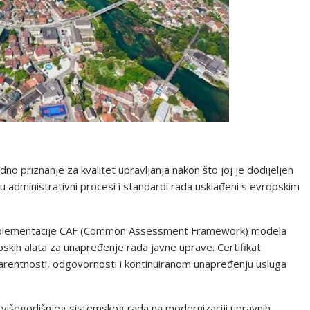
 priznanje za kvalitet upravljanja nakon što joj je dodijeljen
u administrativni procesi i standardi rada usklađeni s evropskim
 implementacije CAF (Common Assessment Framework) modela
pskih alata za unapređenje rada javne uprave. Certifikat
arentnosti, odgovornosti i kontinuiranom unapređenju usluga
t višegodišnjeg sistemskog rada na modernizaciji upravnih