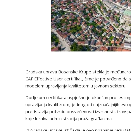
Gradska uprava Bosanske Krupe stekla je međunarodno
CAF Effective User certifikat, čime je potvrđeno da s
modelom upravljanja kvalitetom u javnom sektoru.
Dodjelom certifikata uspješno je okončan proces
upravljanja kvalitetom, jednog od najznačajnijih evro
predstavlja potvrdu posvećenosti izvrsnosti, transp
koje lokalna administracija pruža građanima.
Iz Gradske uprave ističu da je ovo priznanje rezulta