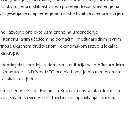
 U okviru reformskih aktivnosti poseban fokus stavljen je na
kih rješenja te unapređenje administrativnih procedura s ciljem
rojne razvojne projekte usmjerene na unapređenje
đana. Kontinuiranim učešćem na domaćim i međunarodnim javnim
oprinose ukupnom društvenom i ekonomskom razvoju lokalne
ska Krupa.
 doprinijela i saradnja s domaćim institucijama, međunarodnim
ngažman kroz UNDP-ov MEG projekat, koji je bio usmjeren na
a lokalnih zajednica.
opredijeljenost Grada Bosanska Krupa za nastavak reformskih
ve u skladu s evropskim standardima upravljanja i pružanja