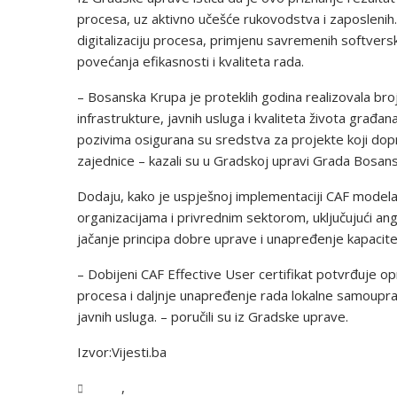
procesa, uz aktivno učešće rukovodstva i zaposlenih.
digitalizaciju procesa, primjenu savremenih softvers
povećanja efikasnosti i kvaliteta rada.
– Bosanska Krupa je proteklih godina realizovala b
infrastrukture, javnih usluga i kvaliteta života gra
pozivima osigurana su sredstva za projekte koji d
zajednice – kazali su u Gradskoj upravi Grada Bosan
Dodaju, kako je uspješnoj implementaciji CAF modela
organizacijama i privrednim sektorom, uključujući a
jačanje principa dobre uprave i unapređenje kapacitet
– Dobijeni CAF Effective User certifikat potvrđuje 
procesa i daljnje unapređenje rada lokalne samoupra
javnih usluga. – poručili su iz Gradske uprave.
Izvor:Vijesti.ba
,
USK
Vijesti