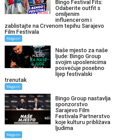
Bingo Festival Fits:
Odaberite outfit s
omiljenim
influencerom i
zablistajte na Crvenom tepihu Sarajevo
Film Festivala
Magazin
Naše mjesto za naše
ljude: Bingo Group
svojim uposlenicima
posvećuje posebno
lijep festivalski
trenutak
Magazin
Bingo Group nastavlja
sponzorstvo
Sarajevo Film
Festivala Partnerstvo
koje kulturu približava
ljudima
Magazin