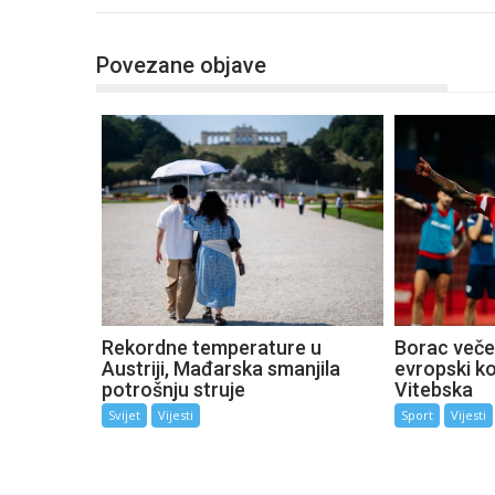
Povezane objave
Rekordne temperature u
Borac večer
Austriji, Mađarska smanjila
evropski k
potrošnju struje
Vitebska
Svijet
Vijesti
Sport
Vijesti