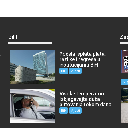
BiH
Za
a
Počela isplata plata,
razlike i regresa u
institucijama BiH
BiH
Vijesti
Ma
Visoke temperature:
Izbjegavajte duža
putovanja tokom dana
BiH
Vijesti