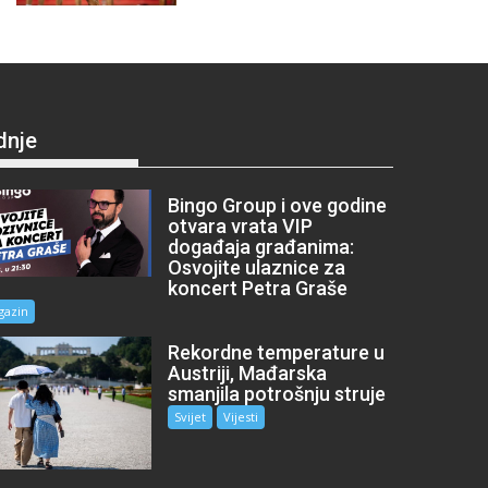
dnje
Bingo Group i ove godine
otvara vrata VIP
događaja građanima:
Osvojite ulaznice za
koncert Petra Graše
gazin
Rekordne temperature u
Austriji, Mađarska
smanjila potrošnju struje
Svijet
Vijesti