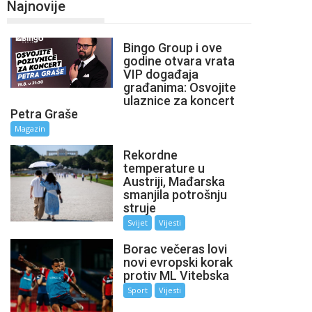
Najnovije
Bingo Group i ove
godine otvara vrata
VIP događaja
građanima: Osvojite
ulaznice za koncert
Petra Graše
Magazin
Rekordne
temperature u
Austriji, Mađarska
smanjila potrošnju
struje
Svijet
Vijesti
Borac večeras lovi
novi evropski korak
protiv ML Vitebska
Sport
Vijesti