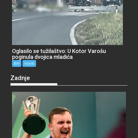
Oglasilo se tužilaštvo: U Kotor Varošu
poginula dvojica mladića
BiH
Vijesti
Zadnje