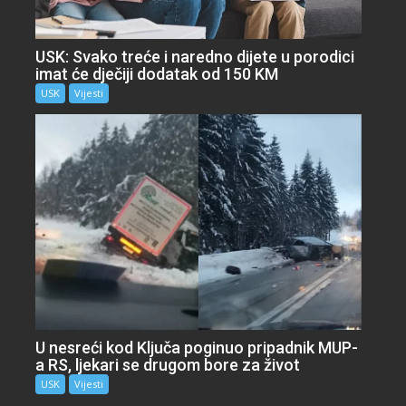
USK: Svako treće i naredno dijete u porodici
imat će dječiji dodatak od 150 KM
USK
Vijesti
U nesreći kod Ključa poginuo pripadnik MUP-
a RS, ljekari se drugom bore za život
USK
Vijesti