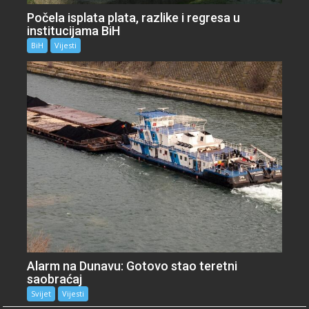
Počela isplata plata, razlike i regresa u
institucijama BiH
BiH
Vijesti
Alarm na Dunavu: Gotovo stao teretni
saobraćaj
Svijet
Vijesti