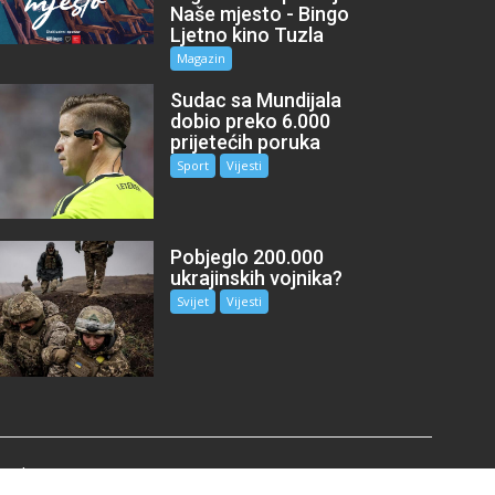
Naše mjesto - Bingo
Ljetno kino Tuzla
Magazin
Sudac sa Mundijala
dobio preko 6.000
prijetećih poruka
Sport
Vijesti
Pobjeglo 200.000
ukrajinskih vojnika?
Svijet
Vijesti
mail.com