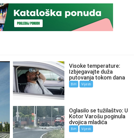
Visoke temperature:
Izbjegavajte duža
putovanja tokom dana
BiH
Vijesti
Oglasilo se tužilaštvo: U
Kotor Varošu poginula
dvojica mladića
BiH
Vijesti