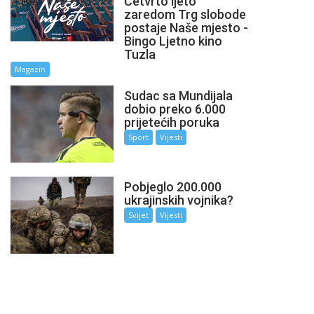
Četvrto ljeto
zaredom Trg slobode
postaje Naše mjesto -
Bingo Ljetno kino
Tuzla
Magazin
Sudac sa Mundijala
dobio preko 6.000
prijetećih poruka
Sport
Vijesti
Pobjeglo 200.000
ukrajinskih vojnika?
Svijet
Vijesti