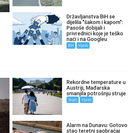
Državljanstva BiH se
dijelila "šakom i kapom":
Pasoše dobijali i
privrednici koje je teško
naći i na Googleu
BiH
Vijesti
Rekordne temperature u
Austriji, Mađarska
smanjila potrošnju struje
Svijet
Vijesti
Alarm na Dunavu: Gotovo
stao teretni saobraćaj