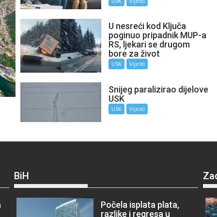
USK
Vijesti
U nesreći kod Ključa
poginuo pripadnik MUP-a
RS, ljekari se drugom
bore za život
USK
Vijesti
Snijeg paralizirao dijelove
USK
USK
Vijesti
BiH
Za
a
Počela isplata plata,
razlike i regresa u