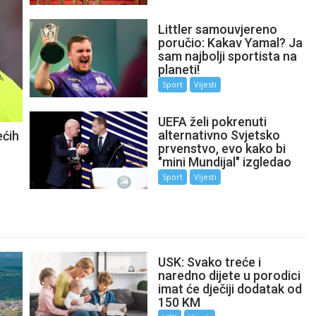
Littler samouvjereno
poručio: Kakav Yamal? Ja
sam najbolji sportista na
planeti!
Sport
Vijesti
UEFA želi pokrenuti
alternativno Svjetsko
ećih
prvenstvo, evo kako bi
"mini Mundijal" izgledao
Sport
Vijesti
USK: Svako treće i
naredno dijete u porodici
imat će dječiji dodatak od
150 KM