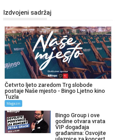
Izdvojeni sadržaj
Četvrto ljeto zaredom Trg slobode
postaje Naše mjesto - Bingo Ljetno kino
Tuzla
Magazin
Bingo Group i ove
godine otvara vrata
VIP događaja
građanima: Osvojite
ulaznice za koncert