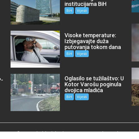
institucijama BiH
BiH
Vijesti
Visoke temperature:
Izbjegavajte duža
putovanja tokom dana
BiH
Vijesti
Oglasilo se tužilaštvo: U
P-
Kotor Varošu poginula
m
dvojica mladića
BiH
Vijesti
je za zaštitu medijskih sloboda „mojUSK“, e-mail:mojusk2018@g