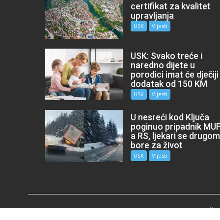
certifikat za kvalitet
upravljanja
USK
Vijesti
USK: Svako treće i
naredno dijete u
porodici imat će dječiji
dodatak od 150 KM
USK
Vijesti
U nesreći kod Ključa
poginuo pripadnik MU
a RS, ljekari se drugo
bore za život
USK
Vijesti
Udružen