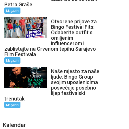
Petra Graše
Magazin
Otvorene prijave za
Bingo Festival Fits:
Odaberite outfit s
omiljenim
influencerom i
zablistajte na Crvenom tepihu Sarajevo
Film Festivala
Magazin
Naše mjesto za naše
ljude: Bingo Group
svojim uposlenicima
posvećuje posebno
lijep festivalski
trenutak
Magazin
Kalendar