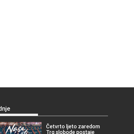
dnje
Četvrto ljeto zaredom
Trg slobode postaje