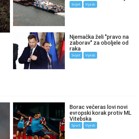
Svijet
Vijesti
Njemačka želi "pravo na
zaborav" za oboljele od
raka
Svijet
Vijesti
Borac večeras lovi novi
evropski korak protiv ML
Vitebska
Sport
Vijesti