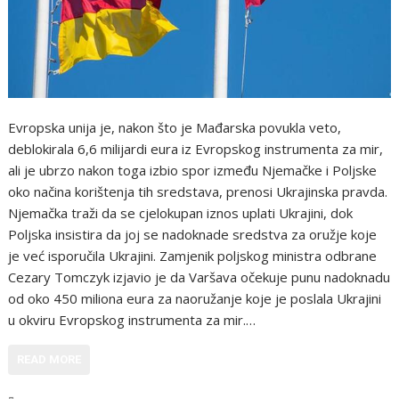
Evropska unija je, nakon što je Mađarska povukla veto,
deblokirala 6,6 milijardi eura iz Evropskog instrumenta za mir,
ali je ubrzo nakon toga izbio spor između Njemačke i Poljske
oko načina korištenja tih sredstava, prenosi Ukrajinska pravda.
Njemačka traži da se cjelokupan iznos uplati Ukrajini, dok
Poljska insistira da joj se nadoknade sredstva za oružje koje
je već isporučila Ukrajini. Zamjenik poljskog ministra odbrane
Cezary Tomczyk izjavio je da Varšava očekuje punu nadoknadu
od oko 450 miliona eura za naoružanje koje je poslala Ukrajini
u okviru Evropskog instrumenta za mir.…
READ MORE