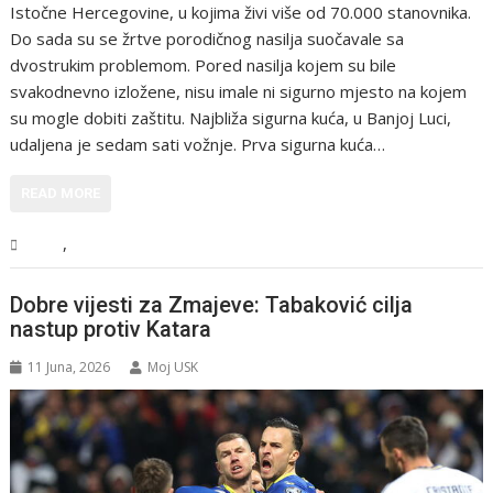
Istočne Hercegovine, u kojima živi više od 70.000 stanovnika.
Do sada su se žrtve porodičnog nasilja suočavale sa
dvostrukim problemom. Pored nasilja kojem su bile
svakodnevno izložene, nisu imale ni sigurno mjesto na kojem
su mogle dobiti zaštitu. Najbliža sigurna kuća, u Banjoj Luci,
udaljena je sedam sati vožnje. Prva sigurna kuća…
READ MORE
,
BiH
Vijesti
Dobre vijesti za Zmajeve: Tabaković cilja
nastup protiv Katara
11 Juna, 2026
Moj USK