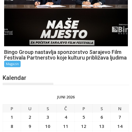
Bingo Group nastavlja sponzorstvo Sarajevo Film
Festivala Partnerstvo koje kulturu približava ljudima
Magazin
Kalendar
JUNI 2026
P
U
S
Č
P
S
N
1
2
3
4
5
6
7
8
9
10
11
12
13
14