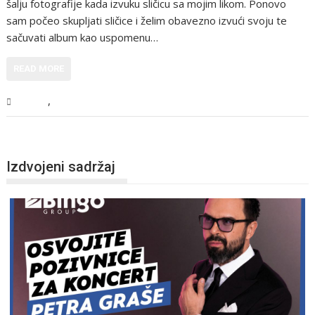
šalju fotografije kada izvuku sličicu sa mojim likom. Ponovo
sam počeo skupljati sličice i želim obavezno izvući svoju te
sačuvati album kao uspomenu…
READ MORE
,
Sport
Vijesti
Izdvojeni sadržaj