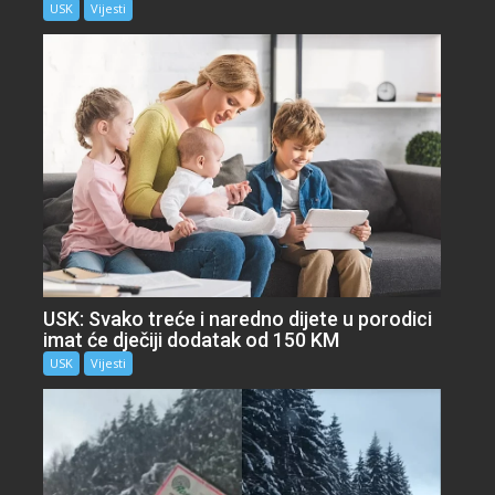
USK
Vijesti
USK: Svako treće i naredno dijete u porodici
imat će dječiji dodatak od 150 KM
USK
Vijesti