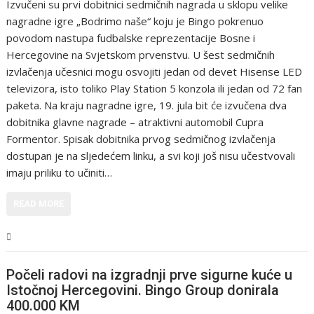
Izvučeni su prvi dobitnici sedmičnih nagrada u sklopu velike
nagradne igre „Bodrimo naše“ koju je Bingo pokrenuo
povodom nastupa fudbalske reprezentacije Bosne i
Hercegovine na Svjetskom prvenstvu. U šest sedmičnih
izvlačenja učesnici mogu osvojiti jedan od devet Hisense LED
televizora, isto toliko Play Station 5 konzola ili jedan od 72 fan
paketa. Na kraju nagradne igre, 19. jula bit će izvučena dva
dobitnika glavne nagrade – atraktivni automobil Cupra
Formentor. Spisak dobitnika prvog sedmičnog izvlačenja
dostupan je na sljedećem linku, a svi koji još nisu učestvovali
imaju priliku to učiniti…
READ MORE
Magazin
Počeli radovi na izgradnji prve sigurne kuće u
Istočnoj Hercegovini. Bingo Group donirala
400.000 KM