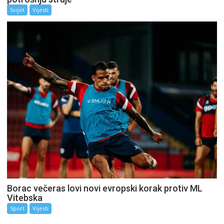
Svijet
Vijesti
Borac večeras lovi novi evropski korak protiv ML
Vitebska
Sport
Vijesti