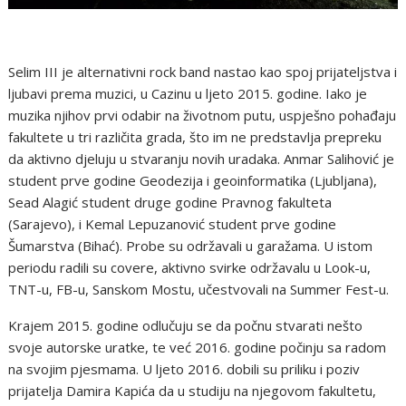
Selim III je alternativni rock band nastao kao spoj prijateljstva i
ljubavi prema muzici, u Cazinu u ljeto 2015. godine. Iako je
muzika njihov prvi odabir na životnom putu, uspješno pohađaju
fakultete u tri različita grada, što im ne predstavlja prepreku
da aktivno djeluju u stvaranju novih uradaka. Anmar Salihović je
student prve godine Geodezija i geoinformatika (Ljubljana),
Sead Alagić student druge godine Pravnog fakulteta
(Sarajevo), i Kemal Lepuzanović student prve godine
Šumarstva (Bihać). Probe su održavali u garažama. U istom
periodu radili su covere, aktivno svirke održavalu u Look-u,
TNT-u, FB-u, Sanskom Mostu, učestvovali na Summer Fest-u.
Krajem 2015. godine odlučuju se da počnu stvarati nešto
svoje autorske uratke, te već 2016. godine počinju sa radom
na svojim pjesmama. U ljeto 2016. dobili su priliku i poziv
prijatelja Damira Kapića da u studiju na njegovom fakultetu,