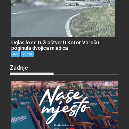
Oglasilo se tužilaštvo: U Kotor Varošu
poginula dvojica mladića
BiH
Vijesti
Zadnje