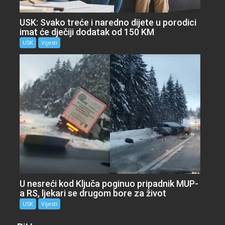
USK: Svako treće i naredno dijete u porodici
imat će dječiji dodatak od 150 KM
USK
Vijesti
U nesreći kod Ključa poginuo pripadnik MUP-
a RS, ljekari se drugom bore za život
USK
Vijesti