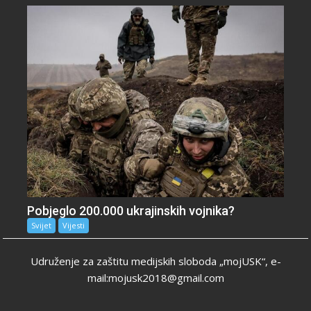
Pobjeglo 200.000 ukrajinskih vojnika?
Svijet
Vijesti
Udruženje za zaštitu medijskih sloboda „mojUSK“, e-
mail:mojusk2018@gmail.com