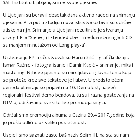
SAE Institut u Ljubljani, snime svoje pjesme.
U Ljubljani su boravili desetak dana aktivno radeći na snimanju
pjesama. Prvi put u studiju i nova iskustva ostavili su odlične
utiske na njih. Snimanje u Ljubljani rezultiralo je stvaranju
prvog EP-a “Sjene”, (Extended play – međuvrsta singla ili CD
sa manjom minutažom od Long play-a).
U stvaranju EP-a učestvovali su Harun Silić – grafički dizajn,
Ismar Ružnić – fotografisanje i Damir Kapić – snimanje, miks i
mastering. Njihove pjesme su miroljubive i glavna tema koja
se proteže kroz sve tekstove je ljubav. U predstojećem
periodu planiraju se prijaviti na 10. Demofest, najveći
regionalni festival demo bendova, tu su i razna gostovanja na
RTV-a, održavanje svirki te live promocija singla.
Održali smo promociju albuma u Cazinu 29.4.2017.godine koja
je prošla odlično uz veliku posjećenost.
Uspjeli smo saznati zašto baš naziv Selim III, na šta su nam