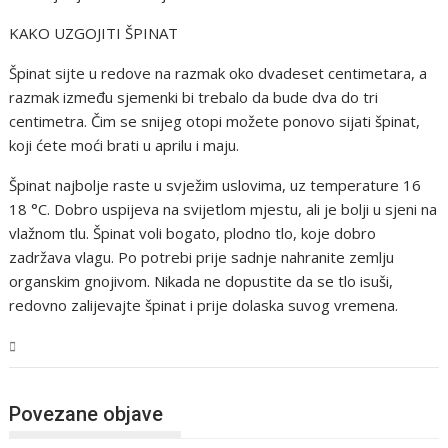
KAKO UZGOJITI ŠPINAT
Špinat sijte u redove na razmak oko dvadeset centimetara, a
razmak između sjemenki bi trebalo da bude dva do tri
centimetra. Čim se snijeg otopi možete ponovo sijati špinat,
koji ćete moći brati u aprilu i maju.
Špinat najbolje raste u svježim uslovima, uz temperature 16
18 °C. Dobro uspijeva na svijetlom mjestu, ali je bolji u sjeni na
vlažnom tlu. Špinat voli bogato, plodno tlo, koje dobro
zadržava vlagu. Po potrebi prije sadnje nahranite zemlju
organskim gnojivom. Nikada ne dopustite da se tlo isuši,
redovno zalijevajte špinat i prije dolaska suvog vremena.
BiH
Povezane objave