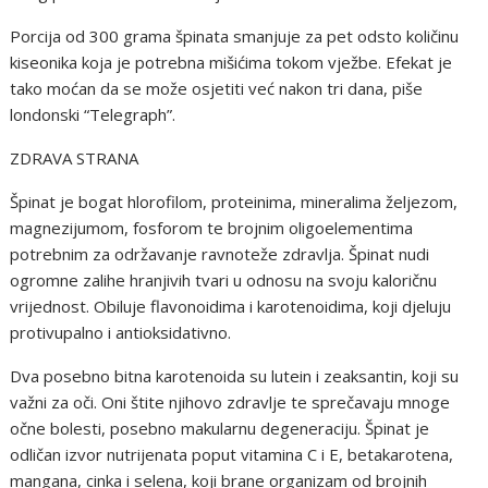
Porcija od 300 grama špinata smanjuje za pet odsto količinu
kiseonika koja je potrebna mišićima tokom vježbe. Efekat je
tako moćan da se može osjetiti već nakon tri dana, piše
londonski “Telegraph”.
ZDRAVA STRANA
Špinat je bogat hlorofilom, proteinima, mineralima željezom,
magnezijumom, fosforom te brojnim oligoelementima
potrebnim za održavanje ravnoteže zdravlja. Špinat nudi
ogromne zalihe hranjivih tvari u odnosu na svoju kaloričnu
vrijednost. Obiluje flavonoidima i karotenoidima, koji djeluju
protivupalno i antioksidativno.
Dva posebno bitna karotenoida su lutein i zeaksantin, koji su
važni za oči. Oni štite njihovo zdravlje te sprečavaju mnoge
očne bolesti, posebno makularnu degeneraciju. Špinat je
odličan izvor nutrijenata poput vitamina C i E, betakarotena,
mangana, cinka i selena, koji brane organizam od brojnih