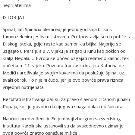
neprijateljima.
ISTORIJAT
Špinat, lat. Spinacia oleracea, je jednogodišnja biljka s
tamnozelenim jestivim listovima. Pretpostavlja se da potiče s
Bliskog istoka, gdje raste kao samonikla biljka. Najprije se
uzgajao u Persiji, a u 7. vijeku je stigao u Kinu kao poklon od
kralja Nepala. U Evropi se počeo uzgajati relativno kasno, tek
početkom 11. vijeka. Poznata francuska kraljica Katarina de
Mediči naređivala je svojim kuvarima da poslužuju špinat uz
svaki obrok. To nije ni čudo, jer je ovo povrće prava riznica
vrijednih nutrijenata.
Rezultati istraživanja dali su za pravo slavnom crtanom junaku
Popaju, koji je govorio da njegova snaga dolazi od špinata.
Naučnici predvođeni dr Edijem Vajtzbergom sa švedskog
Instituta Karolinska ustanovili su da svakodnevno uzimanje
ovog povrća znatno osnažuje mišiće.