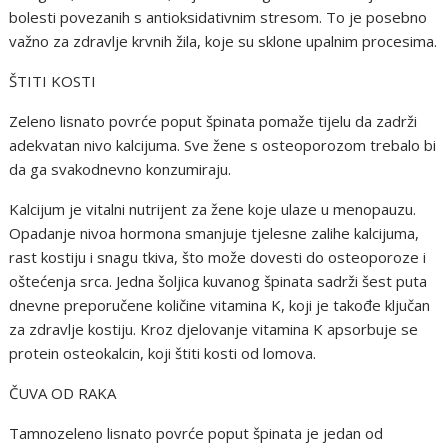
bolesti povezanih s antioksidativnim stresom. To je posebno
važno za zdravlje krvnih žila, koje su sklone upalnim procesima.
ŠTITI KOSTI
Zeleno lisnato povrće poput špinata pomaže tijelu da zadrži
adekvatan nivo kalcijuma. Sve žene s osteoporozom trebalo bi
da ga svakodnevno konzumiraju.
Kalcijum je vitalni nutrijent za žene koje ulaze u menopauzu.
Opadanje nivoa hormona smanjuje tjelesne zalihe kalcijuma,
rast kostiju i snagu tkiva, što može dovesti do osteoporoze i
oštećenja srca. Jedna šoljica kuvanog špinata sadrži šest puta
dnevne preporučene količine vitamina K, koji je takođe ključan
za zdravlje kostiju. Kroz djelovanje vitamina K apsorbuje se
protein osteokalcin, koji štiti kosti od lomova.
ČUVA OD RAKA
Tamnozeleno lisnato povrće poput špinata je jedan od