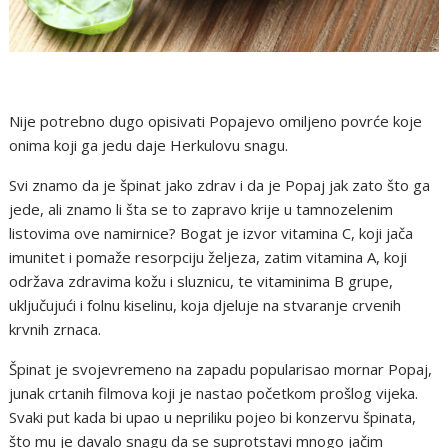
Nije potrebno dugo opisivati Popajevo omiljeno povrće koje
onima koji ga jedu daje Herkulovu snagu.
Svi znamo da je špinat jako zdrav i da je Popaj jak zato što ga
jede, ali znamo li šta se to zapravo krije u tamnozelenim
listovima ove namirnice? Bogat je izvor vitamina C, koji jača
imunitet i pomaže resorpciju željeza, zatim vitamina A, koji
održava zdravima kožu i sluznicu, te vitaminima B grupe,
uključujući i folnu kiselinu, koja djeluje na stvaranje crvenih
krvnih zrnaca.
Špinat je svojevremeno na zapadu popularisao mornar Popaj,
junak crtanih filmova koji je nastao početkom prošlog vijeka.
Svaki put kada bi upao u nepriliku pojeo bi konzervu špinata,
što mu je davalo snagu da se suprotstavi mnogo jačim