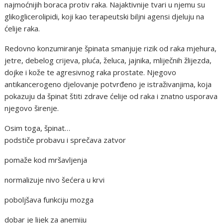
najmoćnijih boraca protiv raka. Najaktivnije tvari u njemu su
glikoglicerolipidi, koji kao terapeutski biljni agensi djeluju na
ćelije raka.
Redovno konzumiranje špinata smanjuje rizik od raka mjehura,
jetre, debelog crijeva, pluća, želuca, jajnika, mliječnih žlijezda,
dojke i kože te agresivnog raka prostate. Njegovo
antikancerogeno djelovanje potvrđeno je istraživanjima, koja
pokazuju da špinat štiti zdrave ćelije od raka i znatno usporava
njegovo širenje.
Osim toga, špinat…
podstiče probavu i sprečava zatvor
pomaže kod mršavljenja
normalizuje nivo šećera u krvi
poboljšava funkciju mozga
dobar je lijek za anemiju