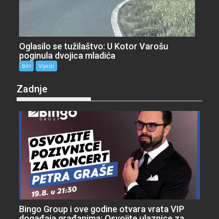
Oglasilo se tužilaštvo: U Kotor Varošu
poginula dvojica mladića
BiH
Vijesti
Zadnje
Bingo Group i ove godine otvara vrata VIP
događaja građanima: Osvojite ulaznice za