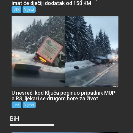
imat će dječiji dodatak od 150 KM
USK
Vijesti
U nesreći kod Ključa poginuo pripadnik MUP-
a RS, ljekari se drugom bore za život
USK
Vijesti
BiH