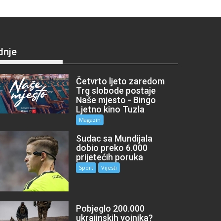
dnje
Četvrto ljeto zaredom
Trg slobode postaje
Naše mjesto - Bingo
Ljetno kino Tuzla
Magazin
Sudac sa Mundijala
dobio preko 6.000
prijetećih poruka
Sport
Vijesti
Pobjeglo 200.000
ukrajinskih vojnika?