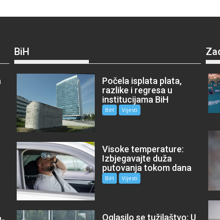
BiH
Za
a
Počela isplata plata,
razlike i regresa u
institucijama BiH
BiH
Vijesti
Visoke temperature:
Izbjegavajte duža
putovanja tokom dana
BiH
Vijesti
Oglasilo se tužilaštvo: U
P-