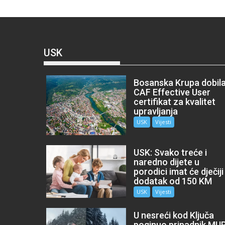
USK
Bosanska Krupa dobil
CAF Effective User
certifikat za kvalitet
upravljanja
USK
Vijesti
USK: Svako treće i
naredno dijete u
porodici imat će dječiji
dodatak od 150 KM
USK
Vijesti
U nesreći kod Ključa
poginuo pripadnik MU