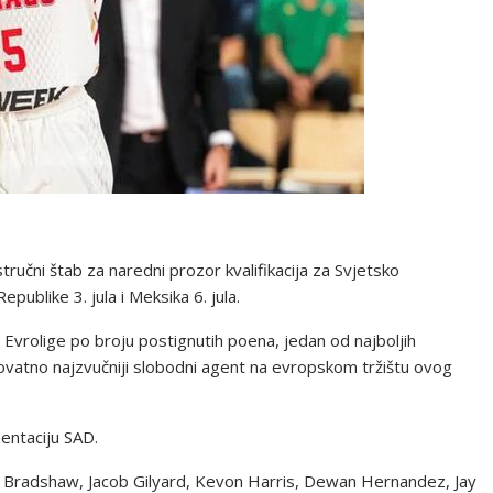
tručni štab za naredni prozor kvalifikacija za Svjetsko
publike 3. jula i Meksika 6. jula.
 Evrolige po broju postignutih poena, jedan od najboljih
rovatno najzvučniji slobodni agent na evropskom tržištu ovog
zentaciju SAD.
edro Bradshaw, Jacob Gilyard, Kevon Harris, Dewan Hernandez, Jay