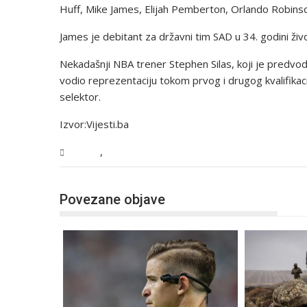
Huff, Mike James, Elijah Pemberton, Orlando Robinso
James je debitant za državni tim SAD u 34. godini živ
Nekadašnji NBA trener Stephen Silas, koji je predv
vodio reprezentaciju tokom prvog i drugog kvalifika
selektor.
Izvor:Vijesti.ba
,
Sport
Vijesti
Povezane objave