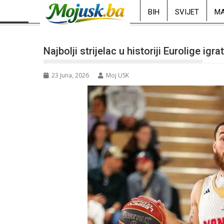
BIH
SVIJET
MA
Najbolji strijelac u historiji Eurolige ig
23 Juna, 2026
Moj USK