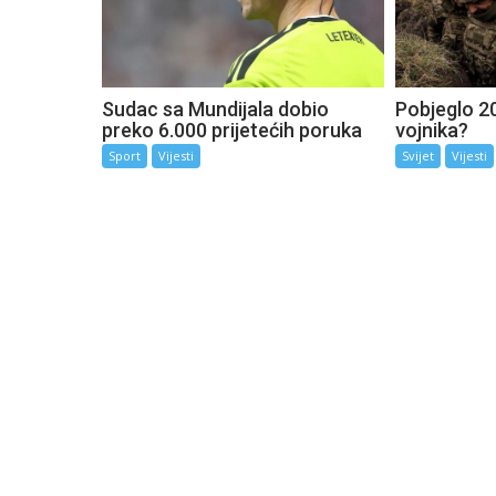
Sudac sa Mundijala dobio
Pobjeglo 20
preko 6.000 prijetećih poruka
vojnika?
Sport
Vijesti
Svijet
Vijesti