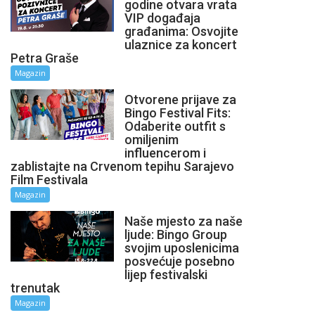
godine otvara vrata
VIP događaja
građanima: Osvojite
ulaznice za koncert
Petra Graše
Magazin
Otvorene prijave za
Bingo Festival Fits:
Odaberite outfit s
omiljenim
influencerom i
zablistajte na Crvenom tepihu Sarajevo
Film Festivala
Magazin
Naše mjesto za naše
ljude: Bingo Group
svojim uposlenicima
posvećuje posebno
lijep festivalski
trenutak
Magazin