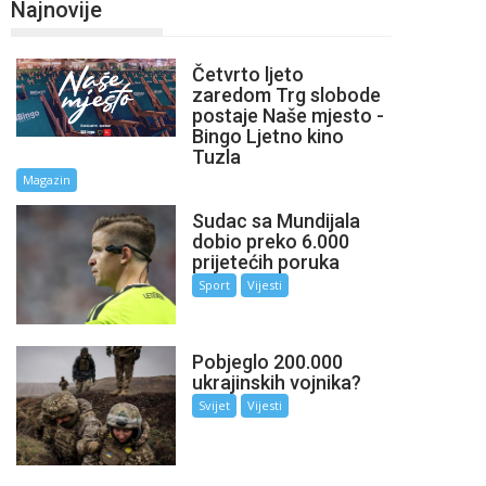
Najnovije
Četvrto ljeto
zaredom Trg slobode
postaje Naše mjesto -
Bingo Ljetno kino
Tuzla
Magazin
Sudac sa Mundijala
dobio preko 6.000
prijetećih poruka
Sport
Vijesti
Pobjeglo 200.000
ukrajinskih vojnika?
Svijet
Vijesti