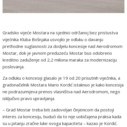
Gradsko vijeće Mostara na sjednici održanoj bez pristustva
vijećnika Kluba Bošnjaka usvojilo je odluku o davanju
prethodne suglasnosti za dodjelu koncesije nad Aerodromom
Mostar, dok je javnom preduzeću Mostar bus odobreno
kreditno zaduženje od 2,2 miliona maraka za modernizaciju
poslovanja.
Za odluku o koncesiji glasalo je 19 od 20 prisutnih vijećnika, a
gradonačelnik Mostara Mario Kordić istaknuo je kako koncesija
ne podrazumijeva prenos vlasništva nad Aerodromom, nego
isključivo pravo upravljanja.
– Grad Mostar treba biti zadovoljan činjenicom da postoji
interes za koncesiju, budući da to nije uobičajena praksa kada
su u pitanju zračne luke ovoga kapaciteta – kazao je Kordić.