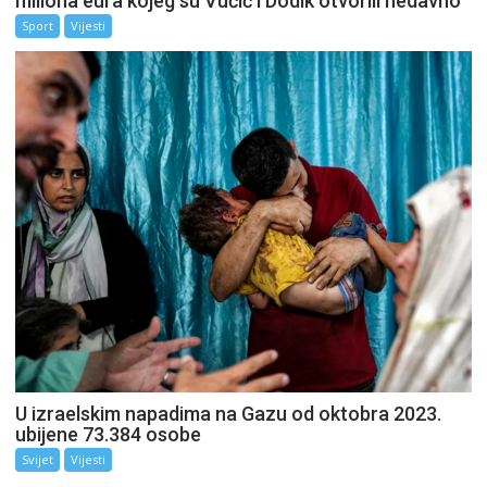
miliona eura kojeg su Vučić i Dodik otvorili nedavno
Sport
Vijesti
U izraelskim napadima na Gazu od oktobra 2023.
ubijene 73.384 osobe
Svijet
Vijesti