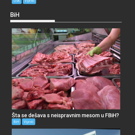
USK
Vijesti
BiH
Šta se dešava s neispravnim mesom u FBiH?
BiH
Vijesti