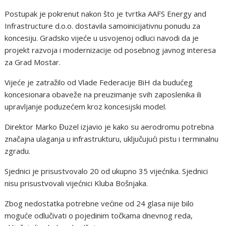
Postupak je pokrenut nakon što je tvrtka AAFS Energy and
Infrastructure d.o.o. dostavila samoinicijativnu ponudu za
koncesiju. Gradsko vijeće u usvojenoj odluci navodi da je
projekt razvoja i modernizacije od posebnog javnog interesa
za Grad Mostar.
Vijeće je zatražilo od Vlade Federacije BiH da budućeg
koncesionara obaveže na preuzimanje svih zaposlenika ili
upravljanje poduzećem kroz koncesijski model.
Direktor Marko Đuzel izjavio je kako su aerodromu potrebna
značajna ulaganja u infrastrukturu, uključujući pistu i terminalnu
zgradu.
Sjednici je prisustvovalo 20 od ukupno 35 vijećnika. Sjednici
nisu prisustvovali vijećnici Kluba Bošnjaka.
Zbog nedostatka potrebne većine od 24 glasa nije bilo
moguće odlučivati o pojedinim točkama dnevnog reda,