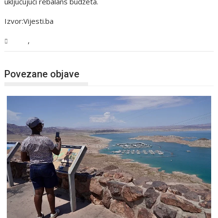
uključujući rebalans budžeta.
Izvor:Vijesti.ba
,
BiH
Vijesti
Povezane objave