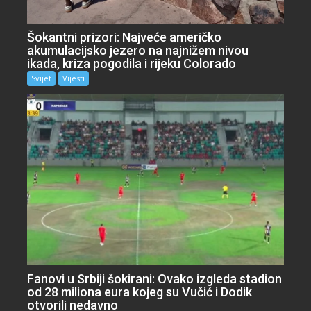
Šokantni prizori: Najveće američko
akumulacijsko jezero na najnižem nivou
ikada, kriza pogodila i rijeku Colorado
Svijet
Vijesti
Fanovi u Srbiji šokirani: Ovako izgleda stadion
od 28 miliona eura kojeg su Vučić i Dodik
otvorili nedavno