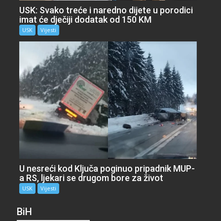
USK: Svako treće i naredno dijete u porodici
imat će dječiji dodatak od 150 KM
USK
Vijesti
U nesreći kod Ključa poginuo pripadnik MUP-
a RS, ljekari se drugom bore za život
USK
Vijesti
BiH