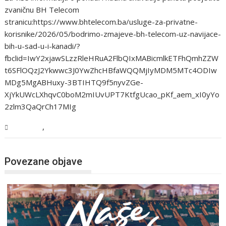
zvaničnu BH Telecom
stranicu:https://www.bhtelecom.ba/usluge-za-privatne-
korisnike/2026/05/bodrimo-zmajeve-bh-telecom-uz-navijace-
bih-u-sad-u-i-kanadi/?
fbclid=IwY2xjawSLzzRleHRuA2FlbQIxMABicmlkETFhQmhZZW
t6SFlOQzJ2Ykwwc3J0YwZhcHBfaWQQMjIyMDM5MTc4ODIw
MDg5MgABHuxy-3BTIHTQ9f5nyvZGe-
XjYkUWcLXhqvC0boM2mIUvUPT7KtfgUcao_pKf_aem_xI0yYo
2zlm3QaQrCh17MIg
,
Magazin
Tehnologija
Povezane objave