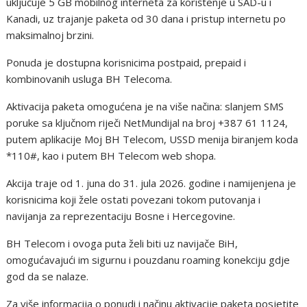
uključuje 5 GB mobilnog interneta za korištenje u SAD-u i
Kanadi, uz trajanje paketa od 30 dana i pristup internetu po
maksimalnoj brzini.
Ponuda je dostupna korisnicima postpaid, prepaid i
kombinovanih usluga BH Telecoma.
Aktivacija paketa omogućena je na više načina: slanjem SMS
poruke sa ključnom riječi NetMundijal na broj +387 61 1124,
putem aplikacije Moj BH Telecom, USSD menija biranjem koda
*110#, kao i putem BH Telecom web shopa.
Akcija traje od 1. juna do 31. jula 2026. godine i namijenjena je
korisnicima koji žele ostati povezani tokom putovanja i
navijanja za reprezentaciju Bosne i Hercegovine.
BH Telecom i ovoga puta želi biti uz navijače BiH,
omogućavajući im sigurnu i pouzdanu roaming konekciju gdje
god da se nalaze.
Za više informacija o ponudi i načinu aktivacije paketa posjetite