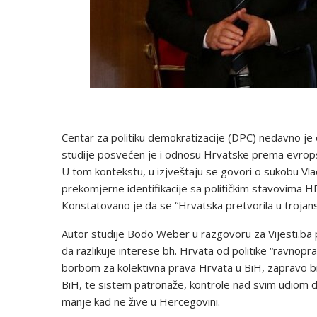
Centar za politiku demokratizacije (DPC) nedavno je o
studije posvećen je i odnosu Hrvatske prema evrops
U tom kontekstu, u izjveštaju se govori o sukobu V
prekomjerne identifikacije sa političkim stavovima HD
Konstatovano je da se “Hrvatska pretvorila u trojans
Autor studije Bodo Weber u razgovoru za Vijesti.ba p
da razlikuje interese bh. Hrvata od politike “ravnop
borbom za kolektivna prava Hrvata u BiH, zapravo bra
BiH, te sistem patronaže, kontrole nad svim udiom dr
manje kad ne žive u Hercegovini.