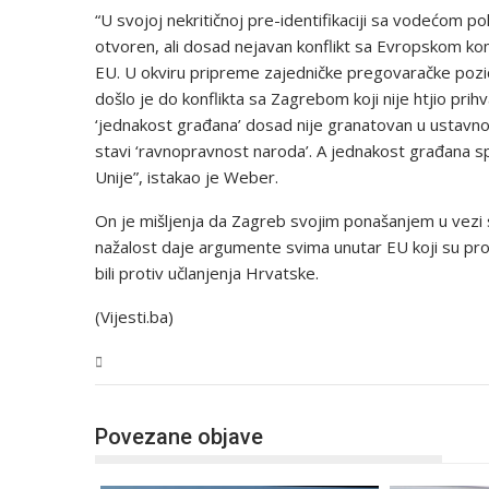
“U svojoj nekritičnoj pre-identifikaciji sa vodećom p
otvoren, ali dosad nejavan konflikt sa Evropskom ko
EU. U okviru pripreme zajedničke pregovaračke pozic
došlo je do konflikta sa Zagrebom koji nije htjio prihv
‘jednakost građana’ dosad nije granatovan u ustavnom
stavi ‘ravnopravnost naroda’. A jednakost građana s
Unije”, istakao je Weber.
On je mišljenja da Zagreb svojim ponašanjem u vezi 
nažalost daje argumente svima unutar EU koji su prot
bili protiv učlanjenja Hrvatske.
(Vijesti.ba)
BiH
Povezane objave