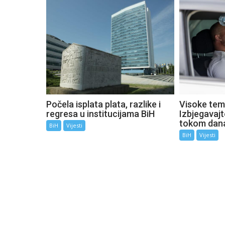
Počela isplata plata, razlike i
Visoke tem
regresa u institucijama BiH
Izbjegavaj
tokom dan
BiH
Vijesti
BiH
Vijesti