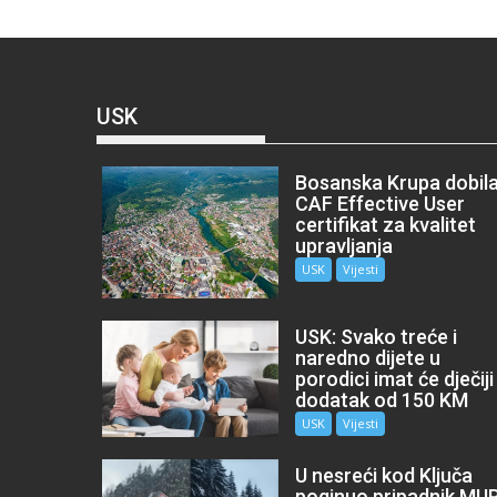
USK
Bosanska Krupa dobil
CAF Effective User
certifikat za kvalitet
upravljanja
USK
Vijesti
USK: Svako treće i
naredno dijete u
porodici imat će dječiji
dodatak od 150 KM
USK
Vijesti
U nesreći kod Ključa
poginuo pripadnik MU