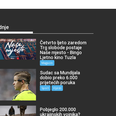
dnje
Četvrto ljeto zaredom
Trg slobode postaje
Naše mjesto - Bingo
Ljetno kino Tuzla
Magazin
Sudac sa Mundijala
dobio preko 6.000
prijetećih poruka
Sport
Vijesti
Pobjeglo 200.000
ukrajinskih vojnika?