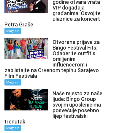
godine otvara vrata
VIP događaja
građanima: Osvojite
ulaznice za koncert
Petra Graše
Magazin
Otvorene prijave za
Bingo Festival Fits:
Odaberite outfit s
omiljenim
influencerom i
zablistajte na Crvenom tepihu Sarajevo
Film Festivala
Magazin
Naše mjesto za naše
ljude: Bingo Group
svojim uposlenicima
posvećuje posebno
lijep festivalski
trenutak
Magazin