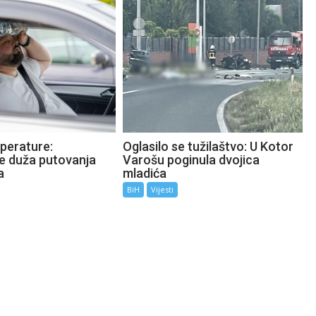
perature:
Oglasilo se tužilaštvo: U Kotor
te duža putovanja
Varošu poginula dvojica
a
mladića
BiH
Vijesti