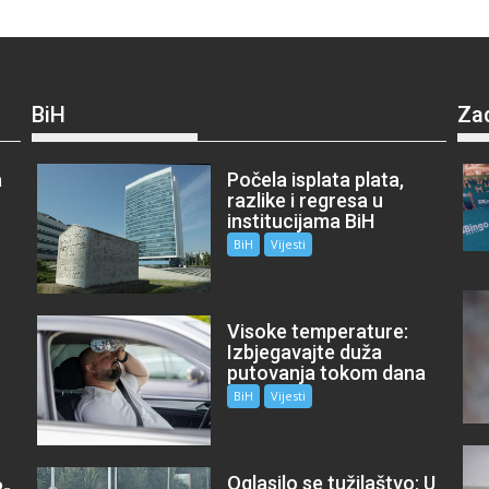
BiH
Za
a
Počela isplata plata,
razlike i regresa u
institucijama BiH
BiH
Vijesti
Visoke temperature:
Izbjegavajte duža
putovanja tokom dana
BiH
Vijesti
Oglasilo se tužilaštvo: U
P-