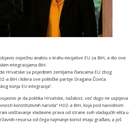
bjavio ospežnu analizu o krahu inicijative EU za BiH, a dio ove
kim integracijama BiH.
lade Hrvatske sa pojedinim zemljama članicama EU zbog
Z-a BiH i lidera ove političke partije Dragana Čovića.
kog konja EU integracija”.
ojasnio je da politika Hrvatske, nažalost, već dugo ne uspijeva
ravnosti konstitutivnih naroda” HDZ-a BiH, koja pod navodnom
ni uništavanje vladavine prava od strane svih vladajućih elita u
žavnih resursa od čega najmanje korist imaju građani, a još