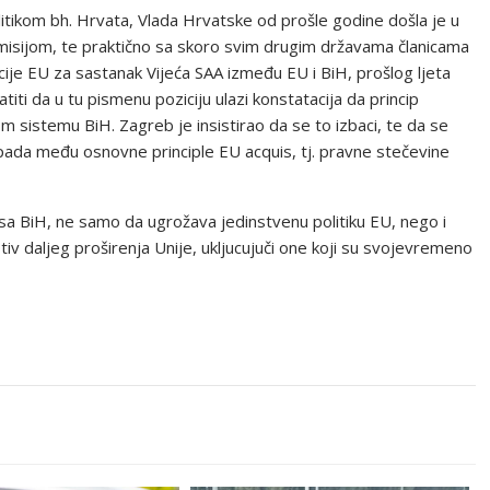
olitikom bh. Hrvata, Vlada Hrvatske od prošle godine došla je u
misijom, te praktično sa skoro svim drugim državama članicama
ije EU za sastanak Vijeća SAA između EU i BiH, prošlog ljeta
atiti da u tu pismenu poziciju ulazi konstatacija da princip
 sistemu BiH. Zagreb je insistirao da se to izbaci, te da se
pada među osnovne principle EU acquis, tj. pravne stečevine
sa BiH, ne samo da ugrožava jedinstvenu politiku EU, nego i
iv daljeg proširenja Unije, ukljucujuči one koji su svojevremeno