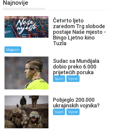
Najnovije
Četvrto ljeto
zaredom Trg slobode
postaje Naše mjesto -
Bingo Ljetno kino
Tuzla
Magazin
Sudac sa Mundijala
dobio preko 6.000
prijetećih poruka
Sport
Vijesti
Pobjeglo 200.000
ukrajinskih vojnika?
Svijet
Vijesti