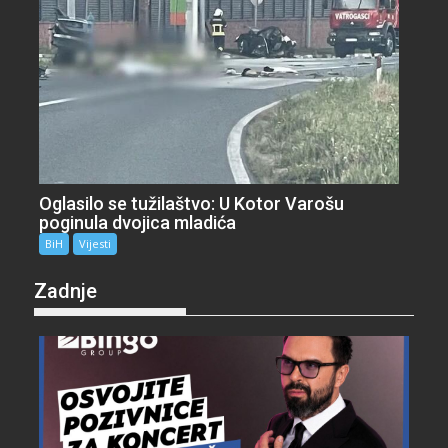
Oglasilo se tužilaštvo: U Kotor Varošu
poginula dvojica mladića
BiH
Vijesti
Zadnje