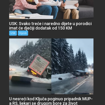
USK: Svako treće i naredno dijete u porodici
imat će dječiji dodatak od 150 KM
USK
Vijesti
U nesreći kod Ključa poginuo pripadnik MUP-
a RS, ljekari se drugom bore za život