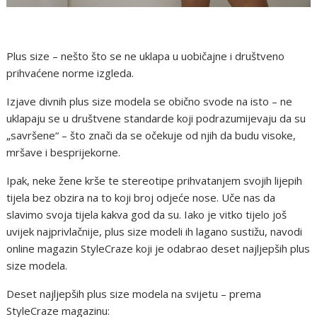
Plus size – nešto što se ne uklapa u uobičajne i društveno
prihvaćene norme izgleda.
Izjave divnih plus size modela se obično svode na isto – ne
uklapaju se u društvene standarde koji podrazumijevaju da su
„savršene“ – što znači da se očekuje od njih da budu visoke,
mršave i besprijekorne.
Ipak, neke žene krše te stereotipe prihvatanjem svojih lijepih
tijela bez obzira na to koji broj odjeće nose. Uče nas da
slavimo svoja tijela kakva god da su. Iako je vitko tijelo još
uvijek najprivlačnije, plus size modeli ih lagano sustižu, navodi
online magazin StyleCraze koji je odabrao deset najljepših plus
size modela.
Deset najljepših plus size modela na svijetu – prema
StyleCraze magazinu: