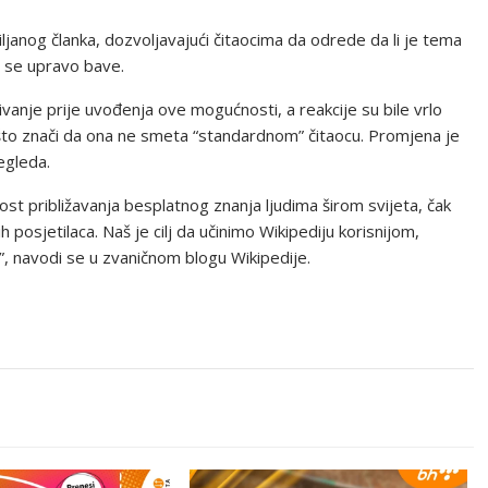
iljanog članka, dozvoljavajući čitaocima da odrede da li je tema
m se upravo bave.
vanje prije uvođenja ove mogućnosti, a reakcije su bile vrlo
o, što znači da ona ne smeta “standardnom” čitaocu. Promjena je
egleda.
t približavanja besplatnog znanja ljudima širom svijeta, čak
 posjetilaca. Naš je cilj da učinimo Wikipediju korisnijom,
a”, navodi se u zvaničnom blogu Wikipedije.