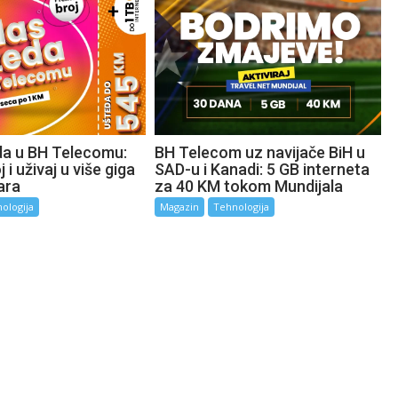
da u BH Telecomu:
BH Telecom uz navijače BiH u
 i uživaj u više giga
SAD-u i Kanadi: 5 GB interneta
ara
za 40 KM tokom Mundijala
ologija
Magazin
Tehnologija