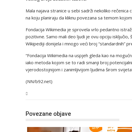
Mala najava stranice u sebi sadrži nekoliko rečenica c
na koju planiraju da kliknu povezana sa temom kojo
Fondacija Wikimedia je sprovela vrlo pedantno istraži
pozitivne. Samo mali deo ljudi je ovu opciju isključi
Wikipediji donijela i mnogo veći broj “standardnih” pr
“Fondacija Wikimedia na uspjeh gleda kao na mogućnos
iako metoda kojom se to radi smanji broj potencijalnih
vjerodostojnijom i zanimljivijom ljudima širom svijet
(NN/b92.net)
Tehnologija
Povezane objave