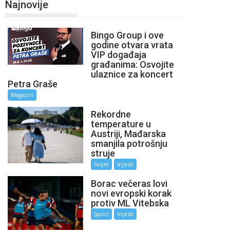
Najnovije
Bingo Group i ove
godine otvara vrata
VIP događaja
građanima: Osvojite
ulaznice za koncert
Petra Graše
Magazin
Rekordne
temperature u
Austriji, Mađarska
smanjila potrošnju
struje
Svijet
Vijesti
Borac večeras lovi
novi evropski korak
protiv ML Vitebska
Sport
Vijesti