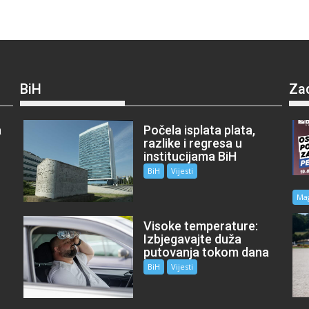
BiH
Za
a
Počela isplata plata,
razlike i regresa u
institucijama BiH
BiH
Vijesti
Ma
Visoke temperature:
Izbjegavajte duža
putovanja tokom dana
BiH
Vijesti