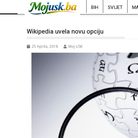
BIH
SVIJET
MA
Wikipedia uvela novu opciju
25 Aprila, 2018
Moj USK