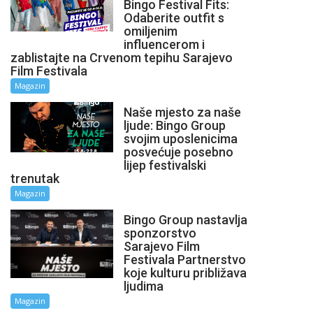
Bingo Festival Fits:
Odaberite outfit s
omiljenim
influencerom i
zablistajte na Crvenom tepihu Sarajevo
Film Festivala
Magazin
Naše mjesto za naše
ljude: Bingo Group
svojim uposlenicima
posvećuje posebno
lijep festivalski
trenutak
Magazin
Bingo Group nastavlja
sponzorstvo
Sarajevo Film
Festivala Partnerstvo
koje kulturu približava
ljudima
Magazin