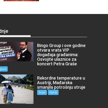
dnje
Bingo Group i ove godine
otvara vrata VIP
događaja građanima:
Osvojite ulaznice za
koncert Petra Graše
gazin
Rekordne temperature u
Austriji, Mađarska
smanjila potrošnju struje
Svijet
Vijesti