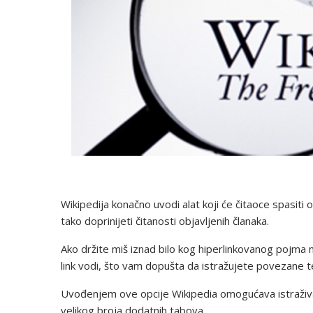
Wikipedija konačno uvodi alat koji će čitaoce spasit
tako doprinijeti čitanosti objavljenih članaka.
Ako držite miš iznad bilo kog hiperlinkovanog pojma na
link vodi, što vam dopušta da istražujete povezane 
Uvođenjem ove opcije Wikipedia omogućava istraživa
velikog broja dodatnih tabova.