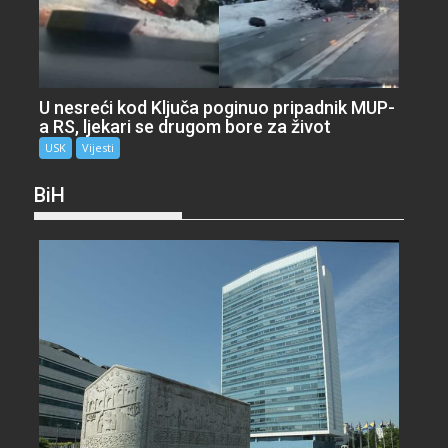
U nesreći kod Ključa poginuo pripadnik MUP-
a RS, ljekari se drugom bore za život
USK
Vijesti
BiH