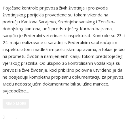
Pojačane kontrole prijevoza živih životinja i proizvoda
životinjskog porijekla provedene su tokom vikenda na
području Kantona Sarajevo, Srednjobosanskog i Zeničko-
dobojskog kantona, uoči predstojećeg Kurban-bajrama,
saopćio je Federalni veterinarski inspektorat. Kontrole su 23. i
24. maja realizovane u saradnji s Federalnim saobraćajnim
inspektoratom i nadležnim policijskim upravama, a fokus je bio
na prometu životinja namijenjenih klanju tokom predstojećeg
vjerskog praznika. Od ukupno 36 kontrolisanih vozila koja su
prevozila žive životinje, kod približno polovine utvrđeno je da
ne posjeduju kompletnu propisanu dokumentaciju za prijevoz.
Među nedostajućim dokumentima bili su ušne markice,
svjedodžbe…
READ MORE
,
BiH
Vijesti