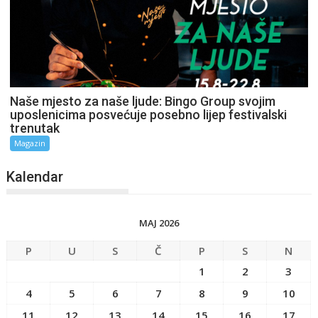
Naše mjesto za naše ljude: Bingo Group svojim
uposlenicima posvećuje posebno lijep festivalski
trenutak
Magazin
Kalendar
MAJ 2026
P
U
S
Č
P
S
N
1
2
3
4
5
6
7
8
9
10
11
12
13
14
15
16
17