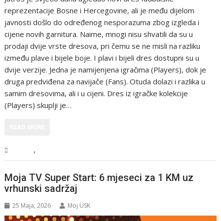
reprezentacije Bosne i Hercegovine, ali je među dijelom
javnosti došlo do određenog nesporazuma zbog izgleda i
cijene novih garnitura. Naime, mnogi nisu shvatili da su u
prodaji dvije vrste dresova, pri čemu se ne misli na razliku
između plave i bijele boje. I plavi i bijeli dres dostupni su u
dvije verzije. Jedna je namijenjena igračima (Players), dok je
druga predviđena za navijače (Fans). Otuda dolazi i razlika u
samim dresovima, ali i u cijeni. Dres iz igračke kolekcije
(Players) skuplji je…
READ MORE
,
Sport
Vijesti
Moja TV Super Start: 6 mjeseci za 1 KM uz
vrhunski sadržaj
25 Maja, 2026
Moj USK