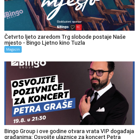
Četvrto ljeto zaredom Trg slobode postaje Naše
mjesto - Bingo Ljetno kino Tuzla
Magazin
Bingo Group i ove godine otvara vrata VIP događaja
građanima: Osvojite ulaznice za koncert Petra