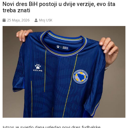
Novi dres BiH postoji u dvije verzije, evo šta
treba znati
25 Maja, 2026
Moj USK
Jutros je svjetlo dana ugledao novi dres fudbalske