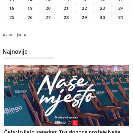
18
19
20
21
22
23
24
25
26
27
28
29
30
31
« apr
jun »
Najnovije
Četvrto ljeto zaredom Trg slobode postaje Naše