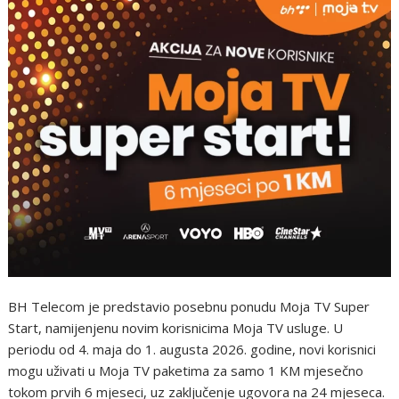
BH Telecom je predstavio posebnu ponudu Moja TV Super
Start, namijenjenu novim korisnicima Moja TV usluge. U
periodu od 4. maja do 1. augusta 2026. godine, novi korisnici
mogu uživati u Moja TV paketima za samo 1 KM mjesečno
tokom prvih 6 mjeseci, uz zaključenje ugovora na 24 mjeseca.