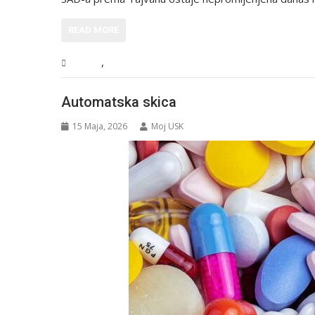
READ MORE
,
Svijet
Vijesti
Automatska skica
15 Maja, 2026
Moj USK