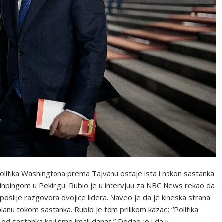
politika Washingtona prema Tajvanu ostaje ista i nakon sastanka
Jinpingom u Pekingu. Rubio je u intervjuu za NBC News rekao da
 poslije razgovora dvojice lidera. Naveo je da je kineska strana
 planu tokom sastanka. Rubio je tom prilikom kazao: “Politika
d sastanka koji smo imali danas.” Dodao je i da u…