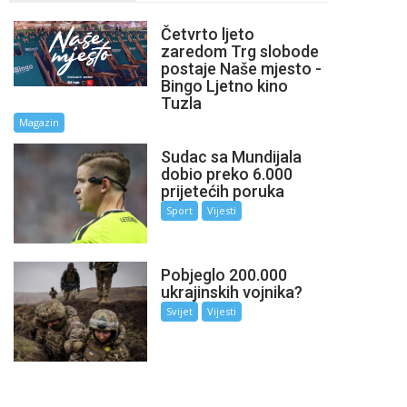
Četvrto ljeto
zaredom Trg slobode
postaje Naše mjesto -
Bingo Ljetno kino
Tuzla
Magazin
Sudac sa Mundijala
dobio preko 6.000
prijetećih poruka
Sport
Vijesti
Pobjeglo 200.000
ukrajinskih vojnika?
Svijet
Vijesti