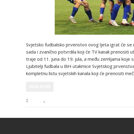
Svjetsko fudbalsko prvenstvo ovog ljeta igrat će se 
sada i zvanično potvrdila koji će TV kanali prenositi u
traje od 11. juna do 19. jula, a među zemljama koje s
Ljubitelji fudbala u BiH utakmice Svjetskog prvenstva 
kompletnu listu svjetskih kanala koji će prenositi m
READ MORE
,
Sport
Vijesti