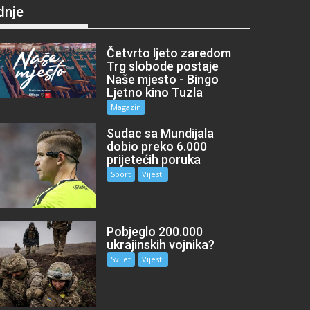
dnje
Četvrto ljeto zaredom
Trg slobode postaje
Naše mjesto - Bingo
Ljetno kino Tuzla
Magazin
Sudac sa Mundijala
dobio preko 6.000
prijetećih poruka
Sport
Vijesti
Pobjeglo 200.000
ukrajinskih vojnika?
Svijet
Vijesti