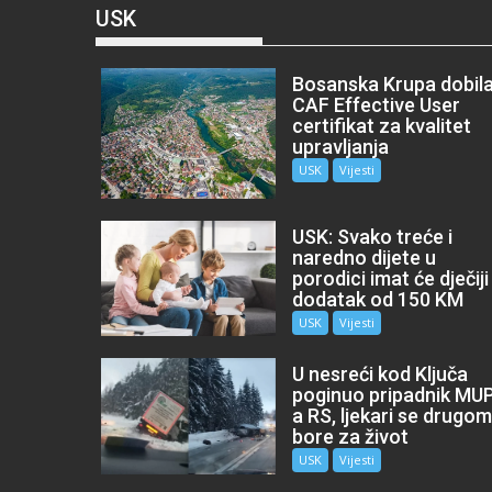
USK
Bosanska Krupa dobil
CAF Effective User
certifikat za kvalitet
upravljanja
USK
Vijesti
USK: Svako treće i
naredno dijete u
porodici imat će dječiji
dodatak od 150 KM
USK
Vijesti
U nesreći kod Ključa
poginuo pripadnik MU
a RS, ljekari se drugo
bore za život
USK
Vijesti