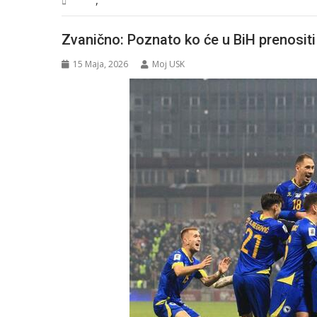
BiH
Vijesti
Zvanično: Poznato ko će u BiH prenosit
15 Maja, 2026
Moj USK