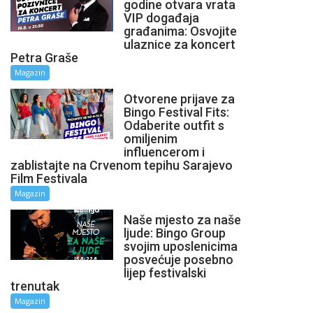
godine otvara vrata
VIP događaja
građanima: Osvojite
ulaznice za koncert
Petra Graše
Magazin
Otvorene prijave za
Bingo Festival Fits:
Odaberite outfit s
omiljenim
influencerom i
zablistajte na Crvenom tepihu Sarajevo
Film Festivala
Magazin
Naše mjesto za naše
ljude: Bingo Group
svojim uposlenicima
posvećuje posebno
lijep festivalski
trenutak
Magazin