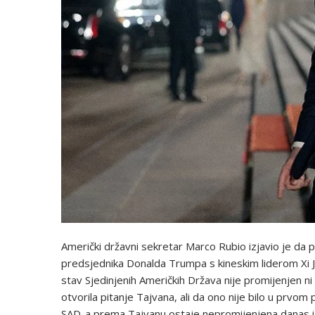
Američki državni sekretar Marco Rubio izjavio je da 
predsjednika Donalda Trumpa s kineskim liderom Xi 
stav Sjedinjenih Američkih Država nije promijenjen ni
otvorila pitanje Tajvana, ali da ono nije bilo u prvom
SAD-a prema Tajvanu ostaje nepromijenjena danas i o