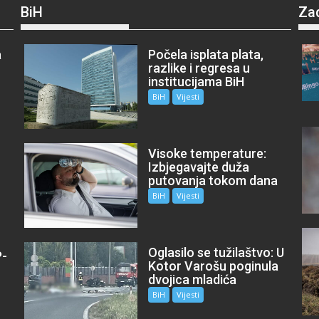
BiH
Za
a
Počela isplata plata,
razlike i regresa u
institucijama BiH
BiH
Vijesti
Visoke temperature:
Izbjegavajte duža
putovanja tokom dana
BiH
Vijesti
Oglasilo se tužilaštvo: U
P-
Kotor Varošu poginula
m
dvojica mladića
BiH
Vijesti