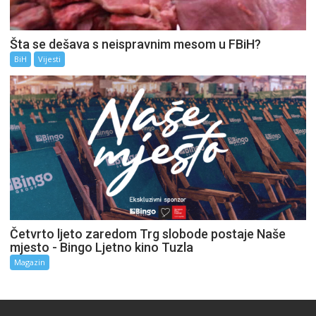
Šta se dešava s neispravnim mesom u FBiH?
BiH
Vijesti
Četvrto ljeto zaredom Trg slobode postaje Naše
mjesto - Bingo Ljetno kino Tuzla
Magazin