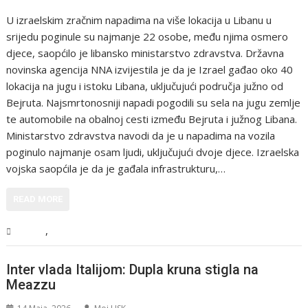
U izraelskim zračnim napadima na više lokacija u Libanu u
srijedu poginule su najmanje 22 osobe, među njima osmero
djece, saopćilo je libansko ministarstvo zdravstva. Državna
novinska agencija NNA izvijestila je da je Izrael gađao oko 40
lokacija na jugu i istoku Libana, uključujući područja južno od
Bejruta. Najsmrtonosniji napadi pogodili su sela na jugu zemlje
te automobile na obalnoj cesti između Bejruta i južnog Libana.
Ministarstvo zdravstva navodi da je u napadima na vozila
poginulo najmanje osam ljudi, uključujući dvoje djece. Izraelska
vojska saopćila je da je gađala infrastrukturu,…
READ MORE
,
Svijet
Vijesti
Inter vlada Italijom: Dupla kruna stigla na
Meazzu