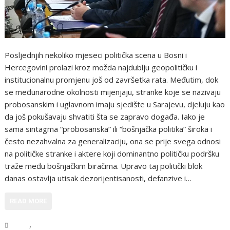
Posljednjih nekoliko mjeseci politička scena u Bosni i
Hercegovini prolazi kroz možda najdublju geopolitičku i
institucionalnu promjenu još od završetka rata. Međutim, dok
se međunarodne okolnosti mijenjaju, stranke koje se nazivaju
probosanskim i uglavnom imaju sjedište u Sarajevu, djeluju kao
da još pokušavaju shvatiti šta se zapravo događa. Iako je
sama sintagma “probosanska” ili “bošnjačka politika” široka i
često nezahvalna za generalizaciju, ona se prije svega odnosi
na političke stranke i aktere koji dominantno političku podršku
traže među bošnjačkim biračima. Upravo taj politički blok
danas ostavlja utisak dezorijentisanosti, defanzive i…
READ MORE
,
BiH
Vijesti