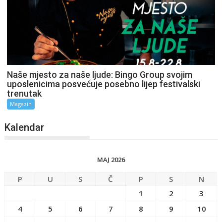
Naše mjesto za naše ljude: Bingo Group svojim
uposlenicima posvećuje posebno lijep festivalski
trenutak
Magazin
Kalendar
MAJ 2026
P
U
S
Č
P
S
N
1
2
3
4
5
6
7
8
9
10