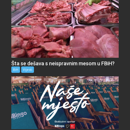
Šta se dešava s neispravnim mesom u FBiH?
BiH
Vijesti