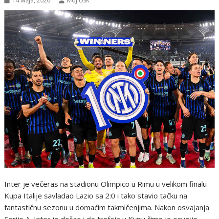
14 Maja, 2026
Moj USK
Inter je večeras na stadionu Olimpico u Rimu u velikom finalu
Kupa Italije savladao Lazio sa 2:0 i tako stavio tačku na
fantastičnu sezonu u domaćim takmičenjima. Nakon osvajanja
Serije A, Inter je došao i do trofeja u Kupu čime je osvojio