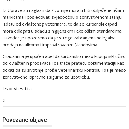
Iz Uprave su naglasili da životinje moraju biti obilježene ušnim
markicama i posjedovati svjedodžbu o zdravstvenom stanju
izdatu od ovlaštenog veterinara, te da se kurbanski otpad
mora odlagati u skladu s higijenskim i ekološkim standardima.
Također je upozoreno da je strogo zabranjena nelegalna
prodaja na ulicama i improvizovanim štandovima.
Građanima je upućen apel da kurbansko meso kupuju isključivo
od ovlaštenih prodavača i da traže prateću dokumentaciju kao
dokaz da su životinje prošle veterinarsku kontrolu i da je meso
zdravstveno ispravno i sigurno za upotrebu.
Izvor:Vijesti.ba
,
BiH
Vijesti
Povezane objave