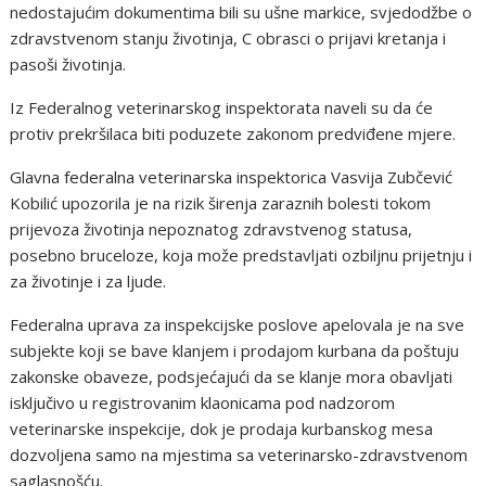
nedostajućim dokumentima bili su ušne markice, svjedodžbe o
zdravstvenom stanju životinja, C obrasci o prijavi kretanja i
pasoši životinja.
Iz Federalnog veterinarskog inspektorata naveli su da će
protiv prekršilaca biti poduzete zakonom predviđene mjere.
Glavna federalna veterinarska inspektorica Vasvija Zubčević
Kobilić upozorila je na rizik širenja zaraznih bolesti tokom
prijevoza životinja nepoznatog zdravstvenog statusa,
posebno bruceloze, koja može predstavljati ozbiljnu prijetnju i
za životinje i za ljude.
Federalna uprava za inspekcijske poslove apelovala je na sve
subjekte koji se bave klanjem i prodajom kurbana da poštuju
zakonske obaveze, podsjećajući da se klanje mora obavljati
isključivo u registrovanim klaonicama pod nadzorom
veterinarske inspekcije, dok je prodaja kurbanskog mesa
dozvoljena samo na mjestima sa veterinarsko-zdravstvenom
saglasnošću.