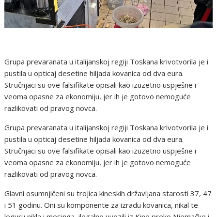
Grupa prevaranata u italijanskoj regiji Toskana krivotvorila je i
pustila u opticaj desetine hiljada kovanica od dva eura.
Stručnjaci su ove falsifikate opisali kao izuzetno uspješne i
veoma opasne za ekonomiju, jer ih je gotovo nemoguće
razlikovati od pravog novca.
Grupa prevaranata u italijanskoj regiji Toskana krivotvorila je i
pustila u opticaj desetine hiljada kovanica od dva eura.
Stručnjaci su ove falsifikate opisali kao izuzetno uspješne i
veoma opasne za ekonomiju, jer ih je gotovo nemoguće
razlikovati od pravog novca.
Glavni osumnjičeni su trojica kineskih državljana starosti 37, 47
i 51 godinu. Oni su komponente za izradu kovanica, nikal te
leguru nikla i mesinga, ilegalno uvozili iz Kine preko Njemačke i