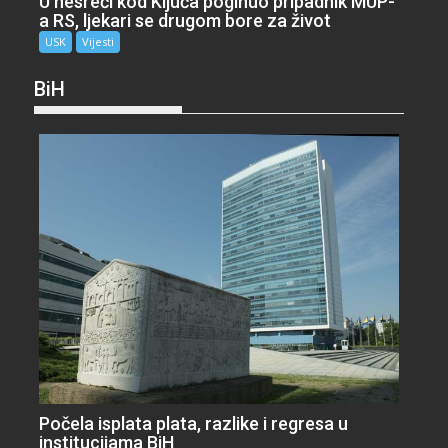
U nesreći kod Ključa poginuo pripadnik MUP-
a RS, ljekari se drugom bore za život
USK
Vijesti
BiH
Počela isplata plata, razlike i regresa u
institucijama BiH