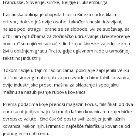
Francuske, Slovenije, Grčke, Belgije i Luksemburga.
Italijanska policija je uhapsila trojicu Kineza i odredila im
pritvor, dok se još dvije osobe, također kineski državljani,
nalaze pod istragu i brane se sa slobode. Svi se suočavaju sa
ozbiljnim optužbama za zločinačko udruživanje i krivotvorenje
novca. Osumnjičeni su inače dio brojne kineske zajednice koja
živi u obližnjem gradu Prato, gdje uglavnom rade u tamošnjoj
tekstilnoj industriji.
Tokom racije u tajnim radionicama, policija je zaplijenila veliku
količinu sirovog materijala za proizvodnju bimetalnih kovanica,
dvije industrijske prese, mašinu za sklapanje i specijalnu
mašinu za nazubljivanje rubova kovanica.
Prema podacima koje prenosi magazin Focus, falsifikati od dva
eura su ubjedljivo najčešći među lažnim kovanicama zajedničke
evropske valute i čine čak 96 posto svih zaplijenjenih lažnih
kovanica. Nakon njih, kriminalci najčešće falsifikuju kovanice od
jednog eura i 50 centi.