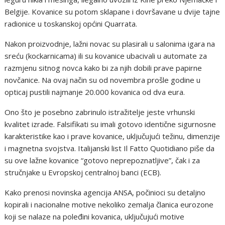
Belgije. Kovanice su potom sklapane i dovršavane u dvije tajne
radionice u toskanskoj općini Quarrata.
Nakon proizvodnje, lažni novac su plasirali u salonima igara na
sreću (kockarnicama) ili su kovanice ubacivali u automate za
razmjenu sitnog novca kako bi za njih dobili prave papirne
novčanice. Na ovaj način su od novembra prošle godine u
opticaj pustili najmanje 20.000 kovanica od dva eura.
Ono što je posebno zabrinulo istražitelje jeste vrhunski
kvalitet izrade. Falsifikati su imali gotovo identične sigurnosne
karakteristike kao i prave kovanice, uključujući težinu, dimenzije
i magnetna svojstva. Italijanski list Il Fatto Quotidiano piše da
su ove lažne kovanice “gotovo neprepoznatljive”, čak i za
stručnjake u Evropskoj centralnoj banci (ECB).
Kako prenosi novinska agencija ANSA, počinioci su detaljno
kopirali i nacionalne motive nekoliko zemalja članica eurozone
koji se nalaze na poleđini kovanica, uključujući motive