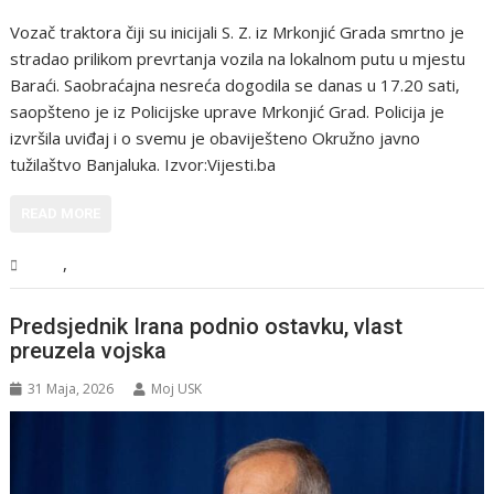
Vozač traktora čiji su inicijali S. Z. iz Mrkonjić Grada smrtno je
stradao prilikom prevrtanja vozila na lokalnom putu u mjestu
Baraći. Saobraćajna nesreća dogodila se danas u 17.20 sati,
saopšteno je iz Policijske uprave Mrkonjić Grad. Policija je
izvršila uviđaj i o svemu je obaviješteno Okružno javno
tužilaštvo Banjaluka. Izvor:Vijesti.ba
READ MORE
,
BiH
Vijesti
Predsjednik Irana podnio ostavku, vlast
preuzela vojska
31 Maja, 2026
Moj USK