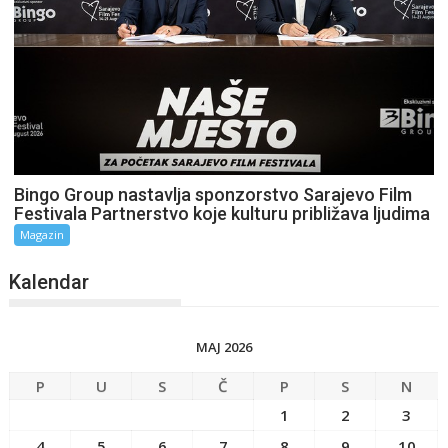
Bingo Group nastavlja sponzorstvo Sarajevo Film
Festivala Partnerstvo koje kulturu približava ljudima
Magazin
Kalendar
MAJ 2026
P
U
S
Č
P
S
N
1
2
3
4
5
6
7
8
9
10