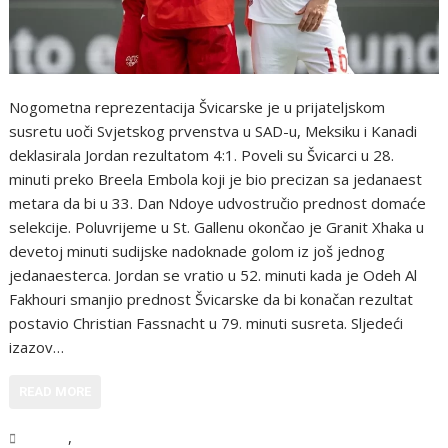
Nogometna reprezentacija Švicarske je u prijateljskom
susretu uoči Svjetskog prvenstva u SAD-u, Meksiku i Kanadi
deklasirala Jordan rezultatom 4:1. Poveli su Švicarci u 28.
minuti preko Breela Embola koji je bio precizan sa jedanaest
metara da bi u 33. Dan Ndoye udvostručio prednost domaće
selekcije. Poluvrijeme u St. Gallenu okončao je Granit Xhaka u
devetoj minuti sudijske nadoknade golom iz još jednog
jedanaesterca. Jordan se vratio u 52. minuti kada je Odeh Al
Fakhouri smanjio prednost Švicarske da bi konačan rezultat
postavio Christian Fassnacht u 79. minuti susreta. Sljedeći
izazov…
READ MORE
,
Sport
Vijesti