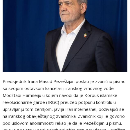
Predsjednik Irana Masud Pezeškijan poslao je zvanično pismo
sa svojom ostavkom kancelariji iranskog vrhovnog vođe
Modžtabi Hamneiju u kojem navodi da je Korpus islamske
revolucionarne garde (IRGC) preuzeo potpunu kontrolu u
upravljanju tom zemljom, javlja Iran internešnel, pozivajući se
na iranskog obavještajnog zvaničnika. Zvaničnik koji je govorio
pod uslovom anonimnosti rekao je da je Pezeškijan u pismu,
koje je poslato u posljednjih nekoliko sati, neviđenim i kritičkim