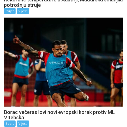
potrošnju struje
Svijet
Vijesti
Borac večeras lovi novi evropski korak protiv ML
Vitebska
Sport
Vijesti