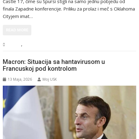
Castle 17, čime su Spursi stigli na samo jednu pobjedu od
finala Zapadne konferencije. Priliku za prolaz i meč s Oklahoma
Cityjem imat…
READ MORE
,
Sport
Vijesti
Macron: Situacija sa hantavirusom u
Francuskoj pod kontrolom
13 Maja, 2026
Moj USK