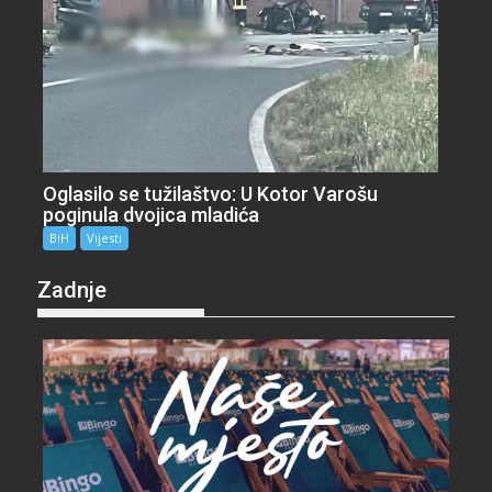
Oglasilo se tužilaštvo: U Kotor Varošu
poginula dvojica mladića
BiH
Vijesti
Zadnje