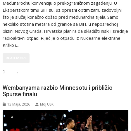
Međunarodnu konvenciju o prekograničnom zagađenju. U
Ekspertskom timu BiH su, uz oprezni optimizam, zadovoljni
što je slučaj konačno došao pred međunardna tijela. Samo
nekoliko stotina metara od granice sa BiH, u neposrednoj
blizini Novog Grada, Hrvatska planira da skladišti niski i srednje
radioaktivni otpad. Riječ je o otpadu iz Nuklearne elektrane
Krško i…
READ MORE
,
BiH
Vijesti
Wembanyama razbio Minnesotu i približio
Spurse finalu
13 Maja, 2026
Moj USK