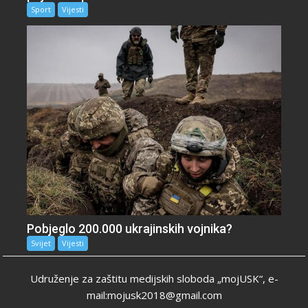
Sport
Vijesti
Pobjeglo 200.000 ukrajinskih vojnika?
Svijet
Vijesti
Udruženje za zaštitu medijskih sloboda „mojUSK“, e-
mail:mojusk2018@gmail.com