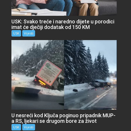
USK: Svako treće i naredno dijete u porodici
imat će dječiji dodatak od 150 KM
USK
Vijesti
U nesreći kod Ključa poginuo pripadnik MUP-
a RS, ljekari se drugom bore za život
USK
Vijesti