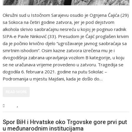
Okružni sud u Istočnom Sarajevu osudio je Ognjena Ćajića (29)
sa Sokoca na četiri godine zatvora, jer je pod dejstvom
alkohola skrivio saobraćajnu nesreću u kojoj je poginuo radnik
SIPA-e Pavle Ninković (33). Presudom je Ćajić proglašen krivim
da je počinio krivično djelo “ugrožavanje javnog saobraćaja sa
smrtnim ishodom”. Osim kazne zatvora izrečena mu je i
dvogodišnja zabrana upravljanja vozilom B kategorije, u koju
se ne uračunava vrijeme provedeno u zatvoru. Tragedija se
dogodila 6. februara 2021. godine na putu Sokolac –
Podromanija u mjestu Majdani, kada je došlo do…
READ MORE
,
BiH
Vijesti
Spor BiH i Hrvatske oko Trgovske gore prvi put
u međunarodnim institucijama