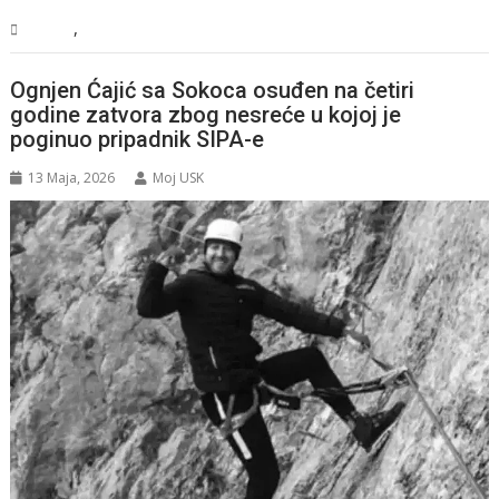
,
Svijet
Vijesti
Ognjen Ćajić sa Sokoca osuđen na četiri
godine zatvora zbog nesreće u kojoj je
poginuo pripadnik SIPA-e
13 Maja, 2026
Moj USK