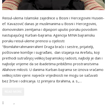
Reisul-ulema Islamske zajednice u Bosni i Hercegovini Husein-
ef. Kavazović danas je muslimanima u Bosni i Hercegovini,
domovinskim zemljama i dijaspori uputio poruku povodom
nastupajućeg Kurban-bajrama. Agencija MINA bajramsku
poruku reisul-uleme prenosi u cijelosti:
“Bismilahirrahmanirrahim! Draga braćo i sestre, prijatelji,
poštovane komšije i sugrađani, dan stajanja na Arefatu, koji
prethodi sutrašnjoj velikoj bajramskoj radosti, najbolji je dan i
najbolje vrijeme da se ibadetima približimo prostranstvima
Allahove milosti. U danima Kurban-bajrama se iznova vraćamo
velikoj istini vjere: najveće vrijednosti ne mogu se sačuvati
bez žrtve i odricanja. Iz primjera Ibrahima, a. s.,…
READ MORE
,
BiH
Vijesti