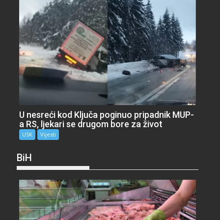
U nesreći kod Ključa poginuo pripadnik MUP-
a RS, ljekari se drugom bore za život
USK
Vijesti
BiH