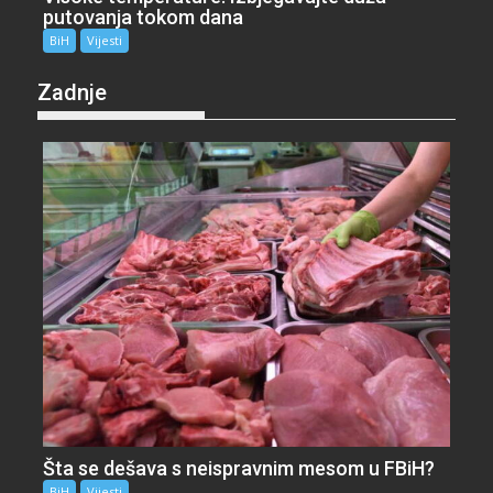
putovanja tokom dana
BiH
Vijesti
Zadnje
Šta se dešava s neispravnim mesom u FBiH?
BiH
Vijesti