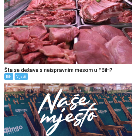
Šta se dešava s neispravnim mesom u FBiH?
BiH
Vijesti