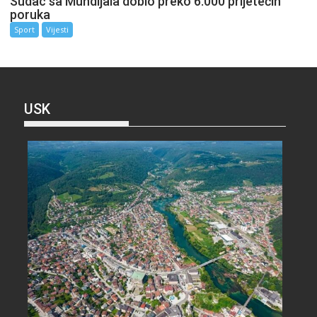
Sudac sa Mundijala dobio preko 6.000 prijetećih
poruka
Sport
Vijesti
USK