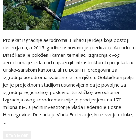
Projekat izgradnje aerodroma u Bihaću je ideja koja postoji
decenijama, a 2015. godine osnovano je preduzeće Aerodrom
Bihać kada je položen i kamen temeljac. Izgradnja ovog
aerodroma je jedan od najvažnijih infrastrukturnih projekata u
Unsko-sanskom kantonu, ali i u Bosni i Hercegovini. Za
izgradnju aerodroma izabrano je zemljište u Golubićkom polju
jer je projektnom studijom ustanovljeno da je povoljno za
izgradnju regionalnog poslovno-turističkog aerodroma.
Izgradnja ovog aerodroma ranije je procijenjena na 170
miliona KM, a jedini investitor je Vlada Federacije Bosne i
Hercegovine. Do sada je Vlada Federacije, kroz svoje odluke,
…
READ MORE