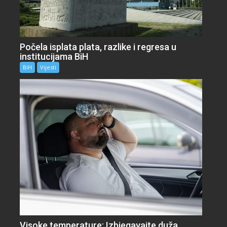
Počela isplata plata, razlike i regresa u
institucijama BiH
BiH
Vijesti
Visoke temperature: Izbjegavajte duža