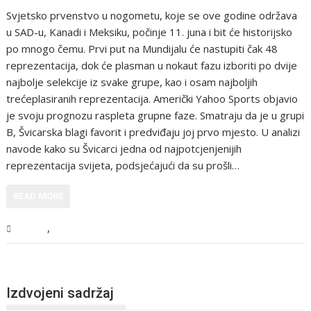
Svjetsko prvenstvo u nogometu, koje se ove godine održava
u SAD-u, Kanadi i Meksiku, počinje 11. juna i bit će historijsko
po mnogo čemu. Prvi put na Mundijalu će nastupiti čak 48
reprezentacija, dok će plasman u nokaut fazu izboriti po dvije
najbolje selekcije iz svake grupe, kao i osam najboljih
trećeplasiranih reprezentacija. Američki Yahoo Sports objavio
je svoju prognozu raspleta grupne faze. Smatraju da je u grupi
B, Švicarska blagi favorit i predviđaju joj prvo mjesto. U analizi
navode kako su Švicarci jedna od najpotcjenjenijih
reprezentacija svijeta, podsjećajući da su prošli…
READ MORE
,
Sport
Vijesti
Izdvojeni sadržaj