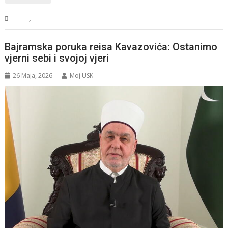
,
BiH
Vijesti
Bajramska poruka reisa Kavazovića: Ostanimo
vjerni sebi i svojoj vjeri
26 Maja, 2026
Moj USK