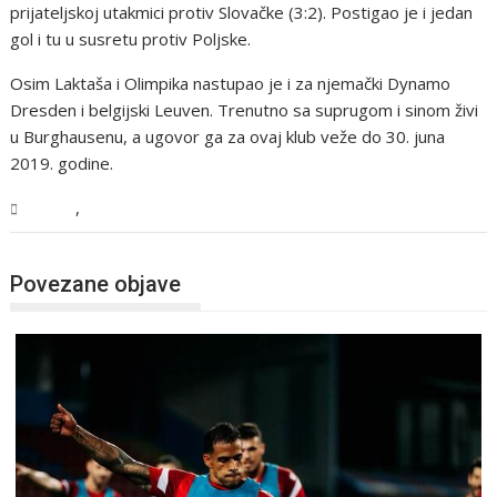
prijateljskoj utakmici protiv Slovačke (3:2). Postigao je i jedan
gol i tu u susretu protiv Poljske.
Osim Laktaša i Olimpika nastupao je i za njemački Dynamo
Dresden i belgijski Leuven. Trenutno sa suprugom i sinom živi
u Burghausenu, a ugovor ga za ovaj klub veže do 30. juna
2019. godine.
,
Sport
USK
Povezane objave