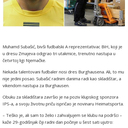
Muhamd Subašić, bivši fudbalski A reprezentativac BiH, koji je
u dresu Zmajeva odigrao tri utakmice, trenutno nastupa u
četvrtoj ligi Njemačke.
Nekada talentovani fudbaler nosi dres Burghausena. Ali, to mu
nije jedini posao. Subašić radnim danima radi kao skladištar, a
vikendom nastupa za Burghausen.
Obuku za skladištara završio je na poziv klupskog sponzora
IPS-a, a svoju životnu priču ispričao je novinaru Heimatsporta.
– Teško je, ali sam to želio i zahvaljujem se klubu na podršci –
kaže 29-godišnjak čiji radni dan počinje u šest sati ujutro: