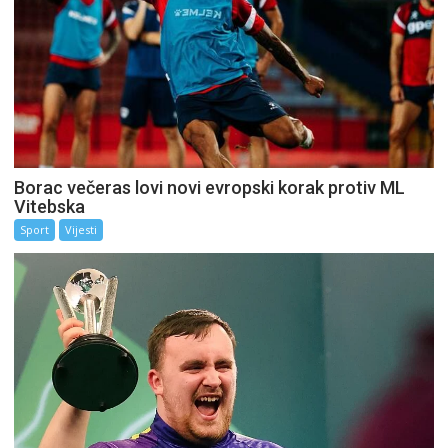
Borac večeras lovi novi evropski korak protiv ML
Vitebska
Sport
Vijesti