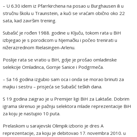
– U 6.30 idem iz Pfarrkirchena na posao u Burghausen ili u
stručnu školu u Traunstein, a kući se vraćam obično oko 22
sata, kad završim trening.
Subašić je rođen 1988. godine u Ključu, tokom rata u BiH
izbjegao je s porodicom u Njemačku i počeo trenirati u
nižerazrednom Rielasingen-Arlenu.
Poslije rata se vratio u BiH, gdje je prošao omladinske
selekcije Omladinca, Gornje Sanice i Podgrmeča.
– Sa 16 godina izgubio sam oca i onda se morao brinuti za
majku i sestru – prisjeća se Subašić teških dana.
S 19 godina zaigrao je u Premijer ligi BiH za Laktaše. Dobrim
igrama skrenuo je pažnju selektora mlade reprezentacije BiH
za koju je nastupio 10 puta.
Prelaskom u sarajevski Olimpik izborio je dres A
reprezentacije, za koju je debitovao 17. novembra 2010. u