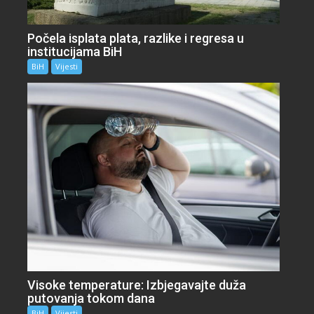
Počela isplata plata, razlike i regresa u
institucijama BiH
BiH
Vijesti
Visoke temperature: Izbjegavajte duža
putovanja tokom dana
BiH
Vijesti