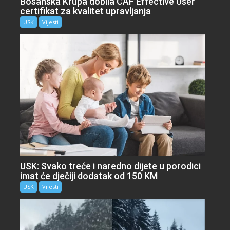
Bosanska Krupa dobila CAF Effective User
certifikat za kvalitet upravljanja
USK
Vijesti
USK: Svako treće i naredno dijete u porodici
imat će dječiji dodatak od 150 KM
USK
Vijesti