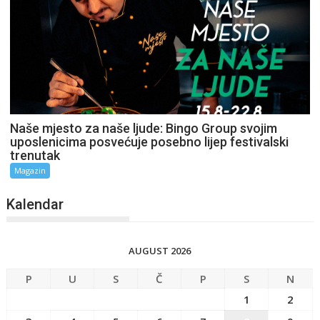
Naše mjesto za naše ljude: Bingo Group svojim
uposlenicima posvećuje posebno lijep festivalski
trenutak
Magazin
Kalendar
AUGUST 2026
P
U
S
Č
P
S
N
1
2