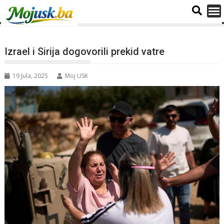
Izrael i Sirija dogovorili prekid vatre
19 Jula, 2025
Moj USK