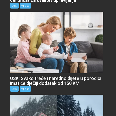
certifikat za kvalitet upravljanja
USK
Vijesti
USK: Svako treće i naredno dijete u porodici
imat će dječiji dodatak od 150 KM
USK
Vijesti