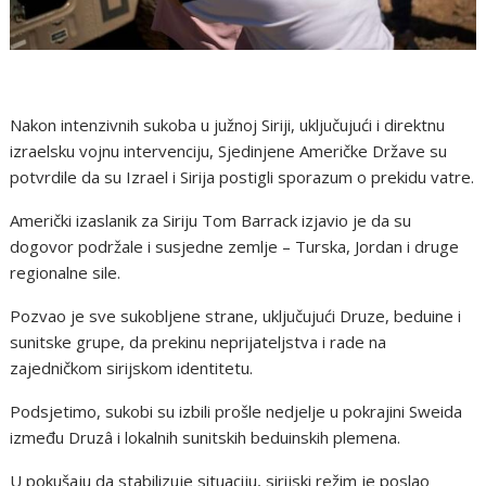
Nakon intenzivnih sukoba u južnoj Siriji, uključujući i direktnu
izraelsku vojnu intervenciju, Sjedinjene Američke Države su
potvrdile da su Izrael i Sirija postigli sporazum o prekidu vatre.
Američki izaslanik za Siriju Tom Barrack izjavio je da su
dogovor podržale i susjedne zemlje – Turska, Jordan i druge
regionalne sile.
Pozvao je sve sukobljene strane, uključujući Druze, beduine i
sunitske grupe, da prekinu neprijateljstva i rade na
zajedničkom sirijskom identitetu.
Podsjetimo, sukobi su izbili prošle nedjelje u pokrajini Sweida
između Druzâ i lokalnih sunitskih beduinskih plemena.
U pokušaju da stabilizuje situaciju, sirijski režim je poslao