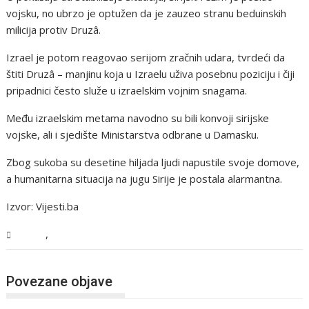
vojsku, no ubrzo je optužen da je zauzeo stranu beduinskih
milicija protiv Druzâ.
Izrael je potom reagovao serijom zračnih udara, tvrdeći da
štiti Druzâ – manjinu koja u Izraelu uživa posebnu poziciju i čiji
pripadnici često služe u izraelskim vojnim snagama.
Među izraelskim metama navodno su bili konvoji sirijske
vojske, ali i sjedište Ministarstva odbrane u Damasku.
Zbog sukoba su desetine hiljada ljudi napustile svoje domove,
a humanitarna situacija na jugu Sirije je postala alarmantna.
Izvor: Vijesti.ba
,
Svijet
Vijesti
Povezane objave