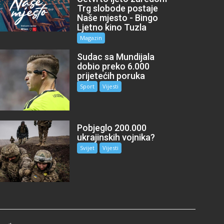
Trg slobode postaje
Naše mjesto - Bingo
Ljetno kino Tuzla
Magazin
Sudac sa Mundijala
dobio preko 6.000
prijetećih poruka
Sport
Vijesti
Pobjeglo 200.000
ukrajinskih vojnika?
Svijet
Vijesti