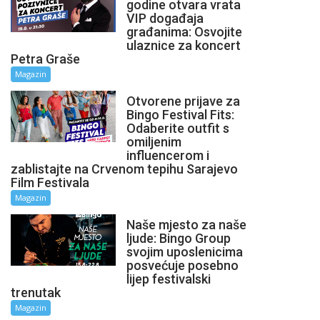
godine otvara vrata
VIP događaja
građanima: Osvojite
ulaznice za koncert
Petra Graše
Magazin
Otvorene prijave za
Bingo Festival Fits:
Odaberite outfit s
omiljenim
influencerom i
zablistajte na Crvenom tepihu Sarajevo
Film Festivala
Magazin
Naše mjesto za naše
ljude: Bingo Group
svojim uposlenicima
posvećuje posebno
lijep festivalski
trenutak
Magazin