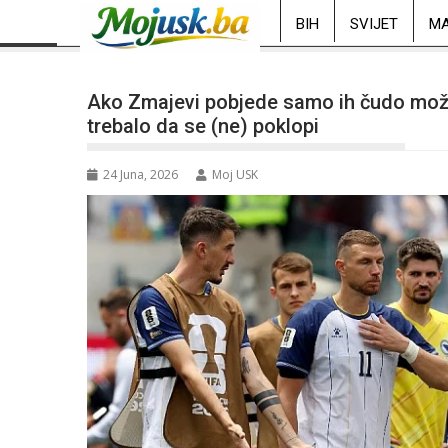
BIH
SVIJET
MA
Ako Zmajevi pobjede samo ih čudo može 
trebalo da se (ne) poklopi
24 Juna, 2026
Moj USK