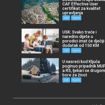
CAF Effective User
certifikat za kvalitet
upravljanja
USK
Vijesti
USK: Svako treće i
naredno dijete u
porodici imat će dječiji
dodatak od 150 KM
USK
Vijesti
U nesreći kod Ključa
poginuo pripadnik MU
a RS, ljekari se drugo
bore za život
USK
Vijesti