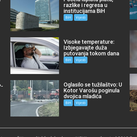
razlike i regresa u
institucijama BiH
BiH
Vijesti
Visoke temperature:
Izbjegavajte duža
putovanja tokom dana
BiH
Vijesti
Oglasilo se tužilaštvo: U
P-
Kotor Varošu poginula
m
dvojica mladića
BiH
Vijesti