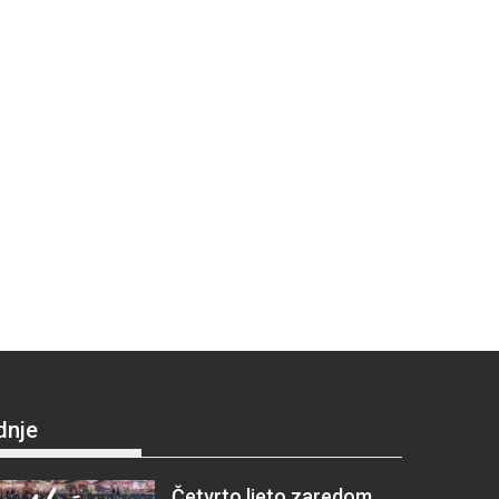
dnje
Četvrto ljeto zaredom