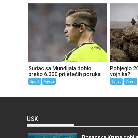
Sudac sa Mundijala dobio
Pobjeglo 20
preko 6.000 prijetećih poruka
vojnika?
Sport
Vijesti
Svijet
Vijesti
USK
Bosanska Krupa dobil