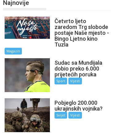
Najnovije
Četvrto ljeto
zaredom Trg slobode
postaje Naše mjesto -
Bingo Ljetno kino
Tuzla
Magazin
Sudac sa Mundijala
dobio preko 6.000
prijetećih poruka
Sport
Vijesti
Pobjeglo 200.000
ukrajinskih vojnika?
Svijet
Vijesti