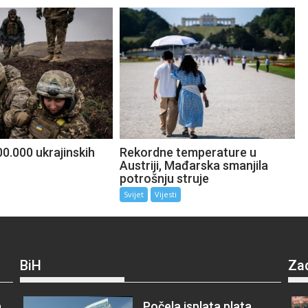
0.000 ukrajinskih
Rekordne temperature u
Austriji, Mađarska smanjila
potrošnju struje
Svijet
Vijesti
BiH
Za
a
Počela isplata plata,