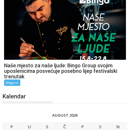
Naše mjesto za naše ljude: Bingo Group svojim
uposlenicima posvećuje posebno lijep festivalski
trenutak
Magazin
Kalendar
AUGUST 2026
P
U
S
Č
P
S
N