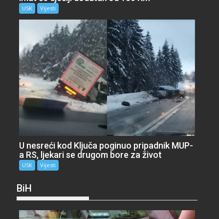
USK
Vijesti
U nesreći kod Ključa poginuo pripadnik MUP-
a RS, ljekari se drugom bore za život
USK
Vijesti
BiH