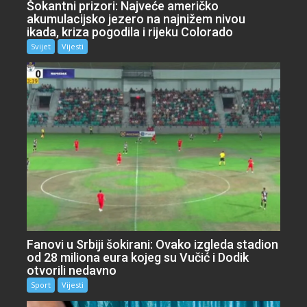
Šokantni prizori: Najveće američko
akumulacijsko jezero na najnižem nivou
ikada, kriza pogodila i rijeku Colorado
Svijet
Vijesti
Fanovi u Srbiji šokirani: Ovako izgleda stadion
od 28 miliona eura kojeg su Vučić i Dodik
otvorili nedavno
Sport
Vijesti