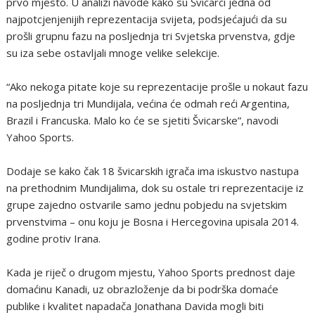
prvo mjesto. U analizi navode kako su Švicarci jedna od
najpotcjenjenijih reprezentacija svijeta, podsjećajući da su
prošli grupnu fazu na posljednja tri Svjetska prvenstva, gdje
su iza sebe ostavljali mnoge velike selekcije.
“Ako nekoga pitate koje su reprezentacije prošle u nokaut fazu
na posljednja tri Mundijala, većina će odmah reći Argentina,
Brazil i Francuska. Malo ko će se sjetiti Švicarske”, navodi
Yahoo Sports.
Dodaje se kako čak 18 švicarskih igrača ima iskustvo nastupa
na prethodnim Mundijalima, dok su ostale tri reprezentacije iz
grupe zajedno ostvarile samo jednu pobjedu na svjetskim
prvenstvima – onu koju je Bosna i Hercegovina upisala 2014.
godine protiv Irana.
Kada je riječ o drugom mjestu, Yahoo Sports prednost daje
domaćinu Kanadi, uz obrazloženje da bi podrška domaće
publike i kvalitet napadača Jonathana Davida mogli biti