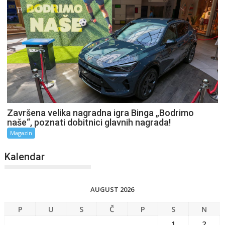
Završena velika nagradna igra Binga „Bodrimo
naše“, poznati dobitnici glavnih nagrada!
Magazin
Kalendar
AUGUST 2026
P
U
S
Č
P
S
N
1
2