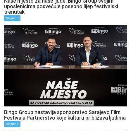
Naše mjesto za naše ljude: Bingo Group svojim
uposlenicima posvećuje posebno lijep festivalski
trenutak
Magazin
Bingo Group nastavlja sponzorstvo Sarajevo Film
Festivala Partnerstvo koje kulturu približava ljudima
Magazin