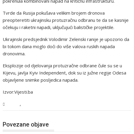
pokrenula kombinovani napad na kritičnu infrastrukturu.
Tvrde da Rusija pokušava velikim brojem dronova
preopteretiti ukrajinsku protuzračnu odbranu te da se kasnije
očekuju i raketni napadi, uključujući balističke projektile.
Ukrajinski predsjednik Volodimir Zelenski ranije je upozorio da
bi tokom dana moglo doći do više valova ruskih napada
dronovima.
Eksplozije od djelovanja protuzračne odbrane čule su se u
Kijevu, javlja Kyiv Independent, dok su iz južne regije Odesa
objavljene snimke posljedica napada.
Izvor:Vijesti.ba
,
Svijet
Vijesti
Povezane objave