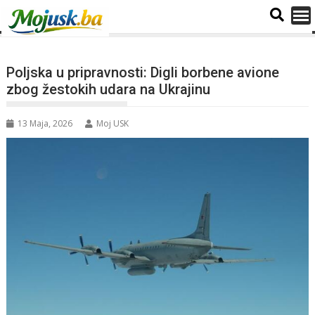
Poljska u pripravnosti: Digli borbene avione
zbog žestokih udara na Ukrajinu
13 Maja, 2026
Moj USK