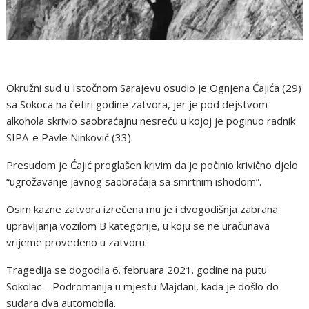
Okružni sud u Istočnom Sarajevu osudio je Ognjena Ćajića (29)
sa Sokoca na četiri godine zatvora, jer je pod dejstvom
alkohola skrivio saobraćajnu nesreću u kojoj je poginuo radnik
SIPA-e Pavle Ninković (33).
Presudom je Ćajić proglašen krivim da je počinio krivično djelo
“ugrožavanje javnog saobraćaja sa smrtnim ishodom”.
Osim kazne zatvora izrečena mu je i dvogodišnja zabrana
upravljanja vozilom B kategorije, u koju se ne uračunava
vrijeme provedeno u zatvoru.
Tragedija se dogodila 6. februara 2021. godine na putu
Sokolac – Podromanija u mjestu Majdani, kada je došlo do
sudara dva automobila.