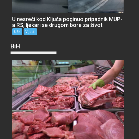
U nesreći kod Ključa poginuo pripadnik MUP-
a RS, ljekari se drugom bore za život
USK
Vijesti
BiH