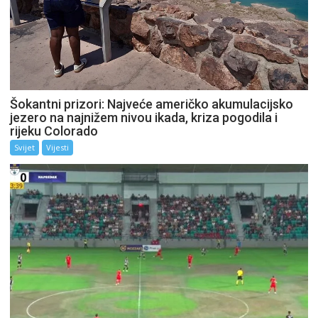
Šokantni prizori: Najveće američko akumulacijsko
jezero na najnižem nivou ikada, kriza pogodila i
rijeku Colorado
Svijet
Vijesti