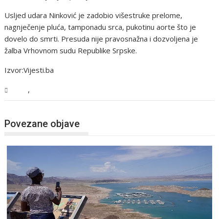
Usljed udara Ninković je zadobio višestruke prelome,
nagnječenje pluća, tamponadu srca, pukotinu aorte što je
dovelo do smrti. Presuda nije pravosnažna i dozvoljena je
žalba Vrhovnom sudu Republike Srpske.
Izvor:Vijesti.ba
,
BiH
Vijesti
Povezane objave