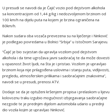
U presudi se navodi da je Ćajić vozio pod dejstvom alkohola
sa koncentracijom od 1,44 g/kg i nedozvoljenom brzinom od
100 km/h na dijelu puta na kojem je brzina ograničena na
80km/h.
Nakon sudara oba vozača prevezena su na liječenje i Ninković
je podlegao povredama u Bolnici “Srbija” u Istočnom Sarajevu.
“Ćajić je bio svjestan da upravlja vozilom pod dejstvom
alkohola i da time ugrožava javni saobraćaj te da može dovesti
u opasnost život ljudi, na šta je i pristao. Vozilom je upravljao
brzinom koja nije prilagođena uslovima i stanju puta, vidljivosti,
pregledu, atmosferskim prilikama i saobraćajnim znakovima”,
navodi se u presudi, prenosi ATV.
Dodaje se da je optuženi kršenjem propisa i prelaskom u lijevu
kolovoznu traku izgubio mogućnost izbjegavanja saobraćajne
nezgode te je prednjim dijelom automobila udario u prednji
dio vozila kojim je upravljao Ninković.