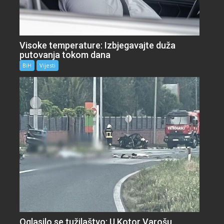
Visoke temperature: Izbjegavajte duža
putovanja tokom dana
BiH
Vijesti
Oglasilo se tužilaštvo: U Kotor Varošu