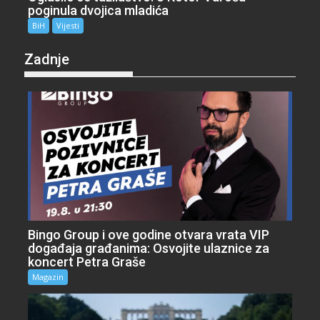
poginula dvojica mladića
BiH
Vijesti
Zadnje
Bingo Group i ove godine otvara vrata VIP
događaja građanima: Osvojite ulaznice za
koncert Petra Graše
Magazin