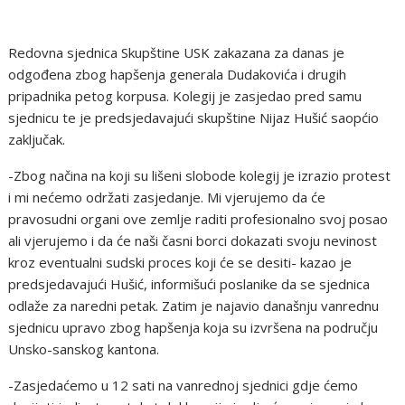
Redovna sjednica Skupštine USK zakazana za danas je
odgođena zbog hapšenja generala Dudakovića i drugih
pripadnika petog korpusa. Kolegij je zasjedao pred samu
sjednicu te je predsjedavajući skupštine Nijaz Hušić saopćio
zaključak.
-Zbog načina na koji su lišeni slobode kolegij je izrazio protest
i mi nećemo održati zasjedanje. Mi vjerujemo da će
pravosudni organi ove zemlje raditi profesionalno svoj posao
ali vjerujemo i da će naši časni borci dokazati svoju nevinost
kroz eventualni sudski proces koji će se desiti- kazao je
predsjedavajući Hušić, informišući poslanike da se sjednica
odlaže za naredni petak. Zatim je najavio današnju vanrednu
sjednicu upravo zbog hapšenja koja su izvršena na području
Unsko-sanskog kantona.
-Zasjedaćemo u 12 sati na vanrednoj sjednici gdje ćemo