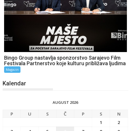
Bingo Group nastavlja sponzorstvo Sarajevo Film
Festivala Partnerstvo koje kulturu približava ljudima
Magazin
Kalendar
AUGUST 2026
P
U
S
Č
P
S
N
1
2