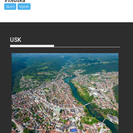
Vitebska
Sport
Vijesti
USK