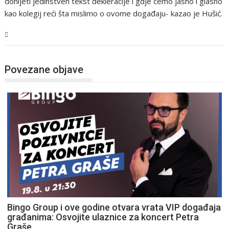
donijeti jedinstven tekst dekleracije i gdje ćemo jasno i glasno
kao kolegij reći šta mislimo o ovome događaju- kazao je Hušić.
Magazin
Povezane objave
Bingo Group i ove godine otvara vrata VIP događaja
građanima: Osvojite ulaznice za koncert Petra
Graše