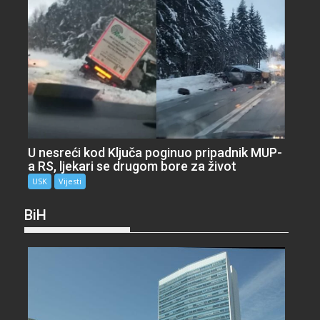
U nesreći kod Ključa poginuo pripadnik MUP-
a RS, ljekari se drugom bore za život
USK
Vijesti
BiH