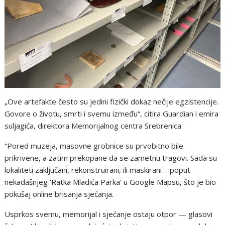
„Ove artefakte često su jedini fizički dokaz nečije egzistencije.
Govore o životu, smrti i svemu između“, citira Guardian i emira
suljagića, direktora Memorijalnog centra Srebrenica.
“Pored muzeja, masovne grobnice su prvobitno bile
prikrivene, a zatim prekopane da se zametnu tragovi. Sada su
lokaliteti zaključani, rekonstruirani, ili maskirani – poput
nekadašnjeg ‘Ratka Mladića Parka’ u Google Mapsu, što je bio
pokušaj online brisanja sjećanja.
Usprkos svemu, memorijal i sjećanje ostaju otpor — glasovi