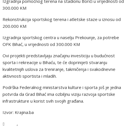
Izgradnja pomoćnog terena na stadionu Borići u vrijednosti od
300.000 KM
Rekonstrukcija sportskog terena i atletske staze u iznosu od
200.000 KM
Izgradnja sportskog centra u naselju Prekounje, za potrebe
OFK Bihać, u vrijednosti od 300.000 KM
Ovi projekti predstavljaju značajnu investiciju u budućnost
sporta i rekreacije u Bihaću, te će doprinijeti stvaranju
kvalitetnijih uslova za treniranje, takmičenja i svakodnevne
aktivnosti sportista i mladih.
Podrška Federalnog ministarstva kulture i sporta još je jedna
potvrda da Grad Bihać ima ozbiljnu viziju razvoja sportske
infrastrukture u korist svih svojih građana.
Izvor: Krajina.ba
,
USK
Vijesti