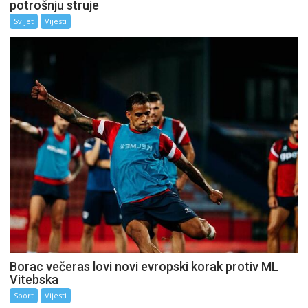
potrošnju struje
Svijet
Vijesti
Borac večeras lovi novi evropski korak protiv ML
Vitebska
Sport
Vijesti