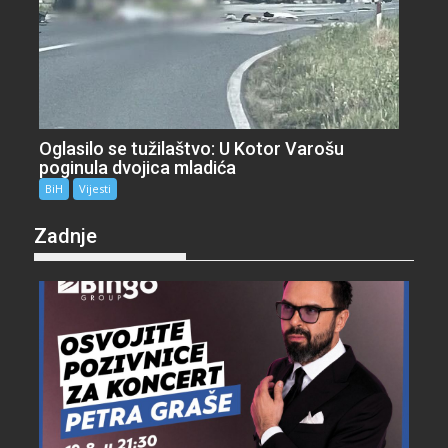
Oglasilo se tužilaštvo: U Kotor Varošu
poginula dvojica mladića
BiH
Vijesti
Zadnje