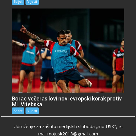
Svijet
Vijesti
Borac večeras lovi novi evropski korak protiv
ML Vitebska
Sport
Vijesti
Udruženje za zaštitu medijskih sloboda „mojUSK“, e-
mail:mojusk2018@gmail.com