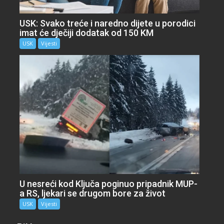
USK: Svako treće i naredno dijete u porodici
imat će dječiji dodatak od 150 KM
USK
Vijesti
U nesreći kod Ključa poginuo pripadnik MUP-
a RS, ljekari se drugom bore za život
USK
Vijesti