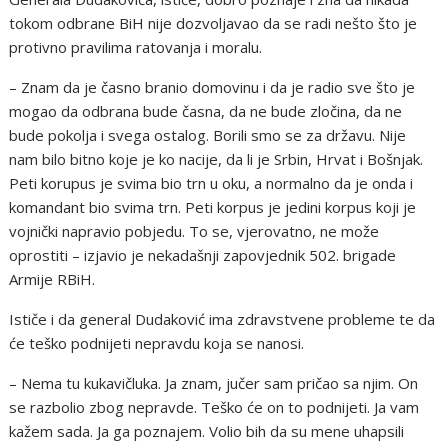
tokom odbrane BiH nije dozvoljavao da se radi nešto što je
protivno pravilima ratovanja i moralu.
– Znam da je časno branio domovinu i da je radio sve što je
mogao da odbrana bude časna, da ne bude zločina, da ne
bude pokolja i svega ostalog. Borili smo se za državu. Nije
nam bilo bitno koje je ko nacije, da li je Srbin, Hrvat i Bošnjak.
Peti korupus je svima bio trn u oku, a normalno da je onda i
komandant bio svima trn. Peti korpus je jedini korpus koji je
vojnički napravio pobjedu. To se, vjerovatno, ne može
oprostiti – izjavio je nekadašnji zapovjednik 502. brigade
Armije RBiH.
Ističe i da general Dudaković ima zdravstvene probleme te da
će teško podnijeti nepravdu koja se nanosi.
– Nema tu kukavičluka. Ja znam, jučer sam pričao sa njim. On
se razbolio zbog nepravde. Teško će on to podnijeti. Ja vam
kažem sada. Ja ga poznajem. Volio bih da su mene uhapsili