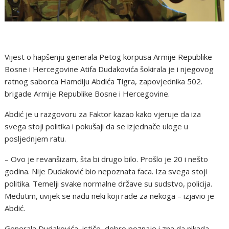
Vijest o hapšenju generala Petog korpusa Armije Republike
Bosne i Hercegovine Atifa Dudakovića šokirala je i njegovog
ratnog saborca Hamdiju Abdića Tigra, zapovjednika 502.
brigade Armije Republike Bosne i Hercegovine.
Abdić je u razgovoru za Faktor kazao kako vjeruje da iza
svega stoji politika i pokušaji da se izjednače uloge u
posljednjem ratu.
– Ovo je revanšizam, šta bi drugo bilo. Prošlo je 20 i nešto
godina. Nije Dudaković bio nepoznata faca. Iza svega stoji
politika. Temelji svake normalne države su sudstvo, policija.
Međutim, uvijek se nađu neki koji rade za nekoga – izjavio je
Abdić.
Generala Dudakovića, ističe, dobro poznaje i zna da nikada