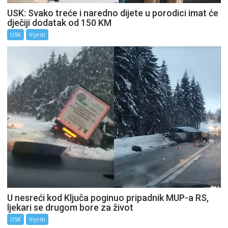
USK: Svako treće i naredno dijete u porodici imat će
dječiji dodatak od 150 KM
USK
Vijesti
U nesreći kod Ključa poginuo pripadnik MUP-a RS,
ljekari se drugom bore za život
USK
Vijesti