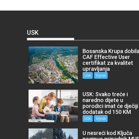
USK
Bosanska Krupa dobil
CAF Effective User
certifikat za kvalitet
upravljanja
USK
Vijesti
USK: Svako treće i
naredno dijete u
porodici imat će dječiji
dodatak od 150 KM
USK
Vijesti
U nesreći kod Ključa
poginuo pripadnik MU