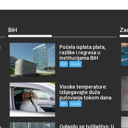
BiH
Za
a
Počela isplata plata,
razlike i regresa u
institucijama BiH
BiH
Vijesti
Visoke temperature:
Izbjegavajte duža
putovanja tokom dana
BiH
Vijesti
Oglasilo se tužilaštvo: U
P-