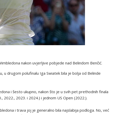
u Wimbledona nakon uvjerljive pobjede nad Belindom Benčić.
u, u drugom polufinalu Iga Swiatek bila je bolja od Belinde
ledona i šesto ukupno, nakon što je u svih pet prethodnih finala
0., 2022., 2023. i 2024.) i jednom US Open (2022.).
mbledona i trava joj je generalno bila najslabija podloga. No, već