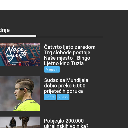
dnje
Četvrto ljeto zaredom
Trg slobode postaje
Naše mjesto - Bingo
Ljetno kino Tuzla
Magazin
Sudac sa Mundijala
dobio preko 6.000
prijetećih poruka
Sport
Vijesti
Pobjeglo 200.000
ukrajinskih vojnika?