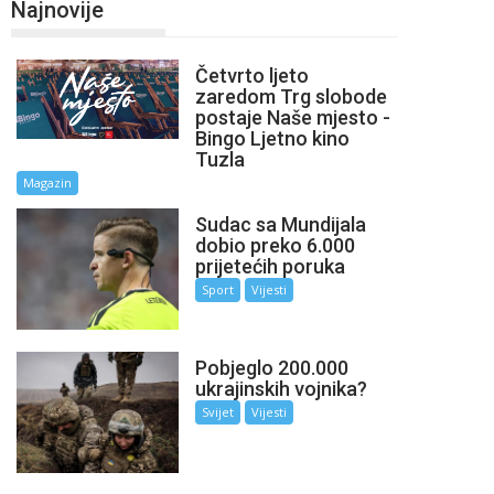
Najnovije
Četvrto ljeto
zaredom Trg slobode
postaje Naše mjesto -
Bingo Ljetno kino
Tuzla
Magazin
Sudac sa Mundijala
dobio preko 6.000
prijetećih poruka
Sport
Vijesti
Pobjeglo 200.000
ukrajinskih vojnika?
Svijet
Vijesti