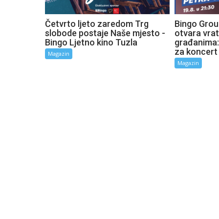
Četvrto ljeto zaredom Trg
Bingo Grou
slobode postaje Naše mjesto -
otvara vra
Bingo Ljetno kino Tuzla
građanima:
za koncert
Magazin
Magazin