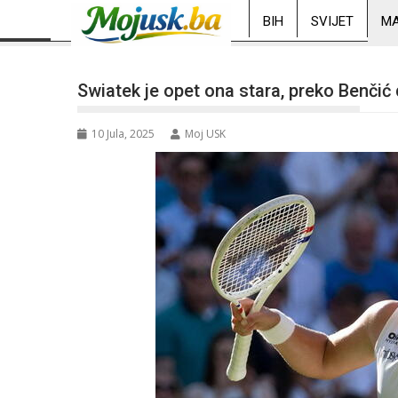
BIH
SVIJET
MA
Swiatek je opet ona stara, preko Benčić
10 Jula, 2025
Moj USK