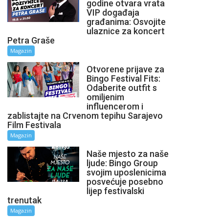
godine otvara vrata
VIP događaja
građanima: Osvojite
ulaznice za koncert
Petra Graše
Magazin
Otvorene prijave za
Bingo Festival Fits:
Odaberite outfit s
omiljenim
influencerom i
zablistajte na Crvenom tepihu Sarajevo
Film Festivala
Magazin
Naše mjesto za naše
ljude: Bingo Group
svojim uposlenicima
posvećuje posebno
lijep festivalski
trenutak
Magazin