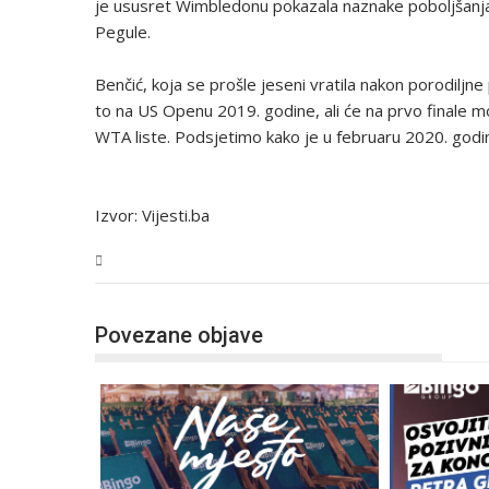
je ususret Wimbledonu pokazala naznake poboljšanja
Pegule.
Benčić, koja se prošle jeseni vratila nakon porodiljn
to na US Openu 2019. godine, ali će na prvo finale mor
WTA liste. Podsjetimo kako je u februaru 2020. godin
Izvor: Vijesti.ba
Magazin
Povezane objave