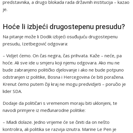
predstavnika, a drugo blokada rada državnih institucija – kazao
je.
Hoće li izbjeći drugostepenu presudu?
Na pitanje može li Dodik izbjeći osuđujuću drugostepenu
presudu, Izetbegović odgovara:
– Vidjet ćemo. On čas negira, čas prihvata. Kaže – neće, pa
hoće. Ali sve ide u smjeru koji njemu odgovara. Ako mu ne
bude zabranjeno političko djelovanje i ako ne bude potpuno
odstranjen iz politike, Bosna i Hercegovina će biti poražena.
Krenut ćemo putem čiji kraj ne mogu predvidjeti – poručio je
lider SDA.
Dodaje da političari s vremenom moraju biti uklonjeni, te
navodi primjere iz međunarodne politike:
– Mladi dolaze. Jedno vrijeme će se činiti da on nešto
kontrolira, ali politika se razvija iznutra. Marine Le Pen je