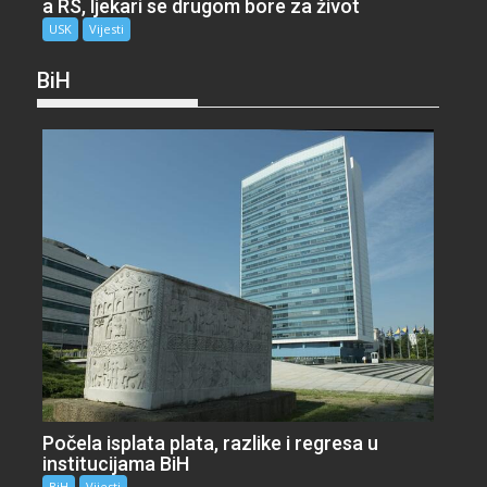
a RS, ljekari se drugom bore za život
USK
Vijesti
BiH
Počela isplata plata, razlike i regresa u
institucijama BiH
BiH
Vijesti