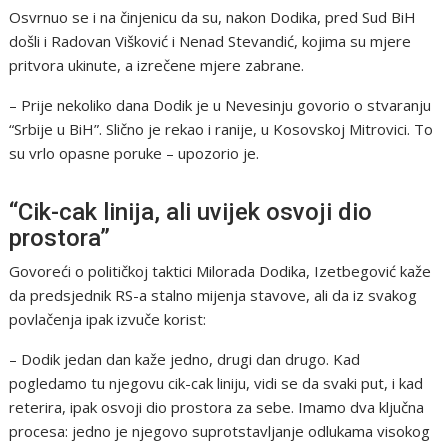
Osvrnuo se i na činjenicu da su, nakon Dodika, pred Sud BiH
došli i Radovan Višković i Nenad Stevandić, kojima su mjere
pritvora ukinute, a izrečene mjere zabrane.
– Prije nekoliko dana Dodik je u Nevesinju govorio o stvaranju
“Srbije u BiH”. Slično je rekao i ranije, u Kosovskoj Mitrovici. To
su vrlo opasne poruke – upozorio je.
“Cik-cak linija, ali uvijek osvoji dio
prostora”
Govoreći o političkoj taktici Milorada Dodika, Izetbegović kaže
da predsjednik RS-a stalno mijenja stavove, ali da iz svakog
povlačenja ipak izvuče korist:
– Dodik jedan dan kaže jedno, drugi dan drugo. Kad
pogledamo tu njegovu cik-cak liniju, vidi se da svaki put, i kad
reterira, ipak osvoji dio prostora za sebe. Imamo dva ključna
procesa: jedno je njegovo suprotstavljanje odlukama visokog