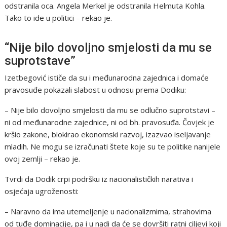
odstranila oca. Angela Merkel je odstranila Helmuta Kohla.
Tako to ide u politici – rekao je.
“Nije bilo dovoljno smjelosti da mu se
suprotstave”
Izetbegović ističe da su i međunarodna zajednica i domaće
pravosuđe pokazali slabost u odnosu prema Dodiku:
– Nije bilo dovoljno smjelosti da mu se odlučno suprotstavi –
ni od međunarodne zajednice, ni od bh. pravosuđa. Čovjek je
kršio zakone, blokirao ekonomski razvoj, izazvao iseljavanje
mladih. Ne mogu se izračunati štete koje su te politike nanijele
ovoj zemlji – rekao je.
Tvrdi da Dodik crpi podršku iz nacionalističkih narativa i
osjećaja ugroženosti:
– Naravno da ima utemeljenje u nacionalizmima, strahovima
od tuđe dominacije, pa i u nadi da će se dovršiti ratni ciljevi koji