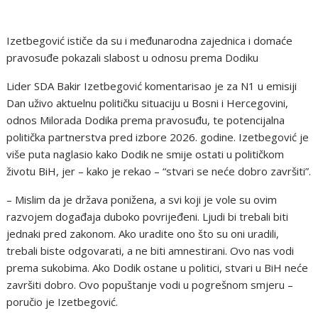
Izetbegović ističe da su i međunarodna zajednica i domaće
pravosuđe pokazali slabost u odnosu prema Dodiku
Lider SDA Bakir Izetbegović komentarisao je za N1 u emisiji
Dan uživo aktuelnu političku situaciju u Bosni i Hercegovini,
odnos Milorada Dodika prema pravosuđu, te potencijalna
politička partnerstva pred izbore 2026. godine. Izetbegović je
više puta naglasio kako Dodik ne smije ostati u političkom
životu BiH, jer – kako je rekao – “stvari se neće dobro završiti”.
– Mislim da je država ponižena, a svi koji je vole su ovim
razvojem događaja duboko povrijeđeni. Ljudi bi trebali biti
jednaki pred zakonom. Ako uradite ono što su oni uradili,
trebali biste odgovarati, a ne biti amnestirani. Ovo nas vodi
prema sukobima. Ako Dodik ostane u politici, stvari u BiH neće
završiti dobro. Ovo popuštanje vodi u pogrešnom smjeru –
poručio je Izetbegović.