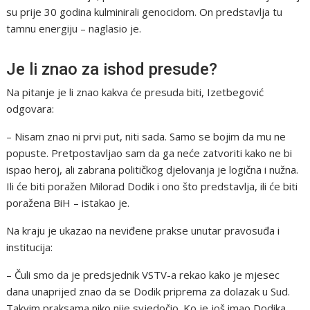
su prije 30 godina kulminirali genocidom. On predstavlja tu
tamnu energiju – naglasio je.
Je li znao za ishod presude?
Na pitanje je li znao kakva će presuda biti, Izetbegović
odgovara:
– Nisam znao ni prvi put, niti sada. Samo se bojim da mu ne
popuste. Pretpostavljao sam da ga neće zatvoriti kako ne bi
ispao heroj, ali zabrana političkog djelovanja je logična i nužna.
Ili će biti poražen Milorad Dodik i ono što predstavlja, ili će biti
poražena BiH – istakao je.
Na kraju je ukazao na neviđene prakse unutar pravosuđa i
institucija:
– Čuli smo da je predsjednik VSTV-a rekao kako je mjesec
dana unaprijed znao da se Dodik priprema za dolazak u Sud.
Takvim praksama niko nije svjedočio. Ko je još imao Dodika