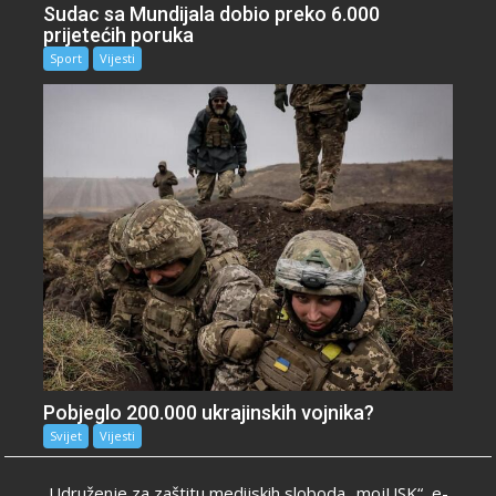
Sudac sa Mundijala dobio preko 6.000
prijetećih poruka
Sport
Vijesti
Pobjeglo 200.000 ukrajinskih vojnika?
Svijet
Vijesti
Udruženje za zaštitu medijskih sloboda „mojUSK“, e-