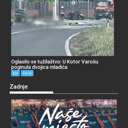
Oglasilo se tužilaštvo: U Kotor Varošu
poginula dvojica mladića
BiH
Vijesti
Zadnje