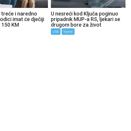
 treće i naredno
U nesreći kod Ključa poginuo
odici imat će dječiji
pripadnik MUP-a RS, ljekari se
d 150 KM
drugom bore za život
USK
Vijesti