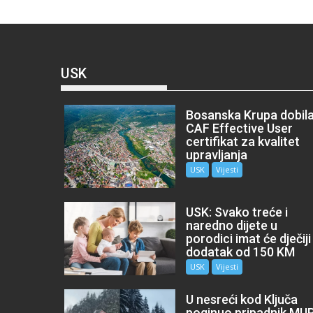
USK
Bosanska Krupa dobil
CAF Effective User
certifikat za kvalitet
upravljanja
USK
Vijesti
USK: Svako treće i
naredno dijete u
porodici imat će dječiji
dodatak od 150 KM
USK
Vijesti
U nesreći kod Ključa
poginuo pripadnik MU