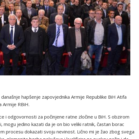
 današnje hapšenje zapovjednika Armije Republike BiH Atifa
a Armije RBiH.
ce i odgovornosti za počinjene ratne zločine u BiH. S obzirom
i, mogu jedino kazati da je on bio veliki ratnik, častan borac
 procesu dokazati svoju nevinost. Lično mi je žao zbog svega
a, plemenita borba pokušava i kvalificira na ovakav način i da