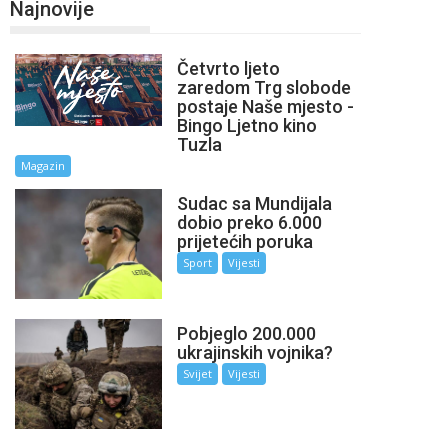
Najnovije
Četvrto ljeto
zaredom Trg slobode
postaje Naše mjesto -
Bingo Ljetno kino
Tuzla
Magazin
Sudac sa Mundijala
dobio preko 6.000
prijetećih poruka
Sport
Vijesti
Pobjeglo 200.000
ukrajinskih vojnika?
Svijet
Vijesti