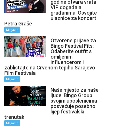
godine otvara vrata
VIP događaja
građanima: Osvojite
ulaznice za koncert
Petra Graše
Magazin
Otvorene prijave za
Bingo Festival Fits:
Odaberite outfit s
omiljenim
influencerom i
zablistajte na Crvenom tepihu Sarajevo
Film Festivala
Magazin
Naše mjesto za naše
ljude: Bingo Group
svojim uposlenicima
posvećuje posebno
lijep festivalski
trenutak
Magazin