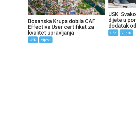
USK: Svako
dijete u por
Bosanska Krupa dobila CAF
dodatak o
Effective User certifikat za
kvalitet upravljanja
USK
Vijesti
USK
Vijesti