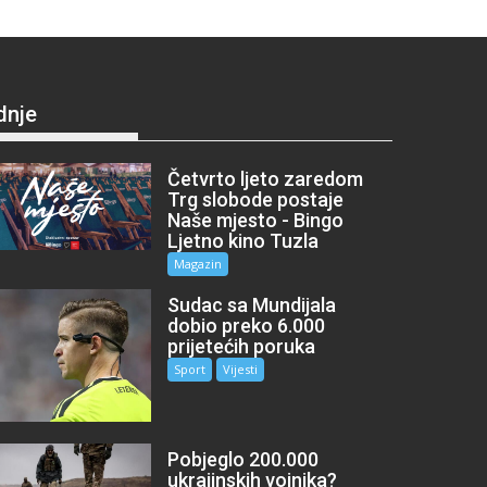
dnje
Četvrto ljeto zaredom
Trg slobode postaje
Naše mjesto - Bingo
Ljetno kino Tuzla
Magazin
Sudac sa Mundijala
dobio preko 6.000
prijetećih poruka
Sport
Vijesti
Pobjeglo 200.000
ukrajinskih vojnika?