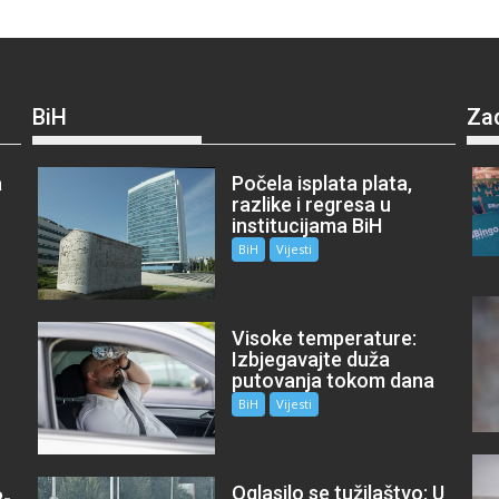
BiH
Za
a
Počela isplata plata,
razlike i regresa u
institucijama BiH
BiH
Vijesti
Visoke temperature:
Izbjegavajte duža
putovanja tokom dana
BiH
Vijesti
Oglasilo se tužilaštvo: U
P-