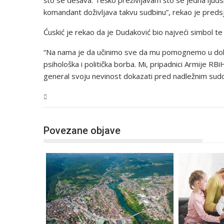
komandant doživljava takvu sudbinu”, rekao je preds
Ćuskić je rekao da je Dudaković bio najveći simbol te 
“Na nama je da učinimo sve da mu pomognemo u dokaz
psihološka i politička borba. Mi, pripadnici Armije R
general svoju nevinost dokazati pred nadležnim sudo
USK
Povezane objave