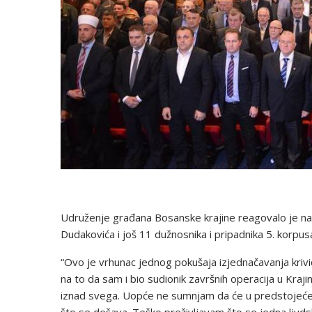
Udruženje građana Bosanske krajine reagovalo je na
Dudakovića i još 11 dužnosnika i pripadnika 5. korpus
“Ovo je vrhunac jednog pokušaja izjednačavanja krivi
na to da sam i bio sudionik završnih operacija u Krajin
iznad svega. Uopće ne sumnjam da će u predstojećem
što se dešava. Teško preživljavam što se jedna ljudsk