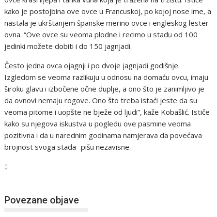
kako je postojbina ove ovce u Francuskoj, po kojoj nose ime, a
nastala je ukrštanjem španske merino ovce i engleskog lester
ovna. “Ove ovce su veoma plodne i recimo u stadu od 100
jedinki možete dobiti i do 150 jagnjadi.
Često jedna ovca ojagnji i po dvoje jagnjadi godišnje.
Izgledom se veoma razlikuju u odnosu na domaću ovcu, imaju
široku glavu i izbočene očne duplje, a ono što je zanimljivo je
da ovnovi nemaju rogove. Ono što treba istaći jeste da su
veoma pitome i uopšte ne bježe od ljudi”, kaže Kobašlić. Ističe
kako su njegova iskustva u pogledu ove pasmine veoma
pozitivna i da u narednim godinama namjerava da povećava
brojnost svoga stada- pišu nezavisne.
USK
Povezane objave