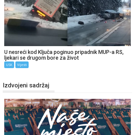
U nesreći kod Ključa poginuo pripadnik MUP-a RS,
ljekari se drugom bore za život
USK
Vijesti
Izdvojeni sadržaj