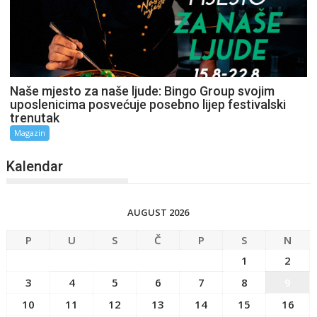
Naše mjesto za naše ljude: Bingo Group svojim
uposlenicima posvećuje posebno lijep festivalski
trenutak
Magazin
Kalendar
AUGUST 2026
P
U
S
Č
P
S
N
1
2
3
4
5
6
7
8
9
10
11
12
13
14
15
16