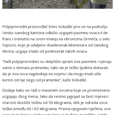
Poljoprivredni proizvođač Enes Kobašlić prvi se na području
Unsko-sanskog kantona odlučio uzgajati pasminu ovaca il de
frans i trenutno na svom imanju na obroncima Grmeča, u selu
Fajtovci, koje je udaljeno dvadesetak kilometara od Sanskog
Mosta, uzgaja stado od pedesetak takvih ovaca.
“Naši poljoprivrednici su skeptični spram ove pasmine i vjeruju
samo u domaću pramenku, tako da je teško ljudima dokazati
da je ova ovca najplodnija na svijetu i da mogu imati više
koristi od nje nego od pramenke”, kaže Kobašlić.
Dodaje kako se radi o masivnim ovcama koje se prvenstveno
uzgajaju zbog mesa, tako da recimo jagnjad sa šest mjeseci
starosti dostiže težinu od 50 kilograma, dok je odrasla ovca
teška između 60 i 65 kilograma. Prema njegovim riječima, ove
ovce krasi lijepa i tanka vuna koja je tražena na tržištu. Ističe