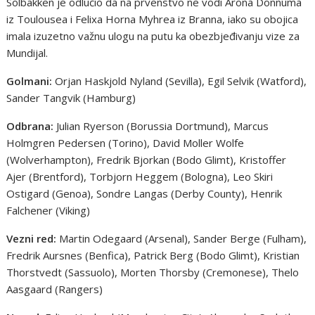
Solbakken je odlučio da na prvenstvo ne vodi Arona Donnuma
iz Toulousea i Felixa Horna Myhrea iz Branna, iako su obojica
imala izuzetno važnu ulogu na putu ka obezbjeđivanju vize za
Mundijal.
Golmani:
Orjan Haskjold Nyland (Sevilla), Egil Selvik (Watford),
Sander Tangvik (Hamburg)
Odbrana:
Julian Ryerson (Borussia Dortmund), Marcus
Holmgren Pedersen (Torino), David Moller Wolfe
(Wolverhampton), Fredrik Bjorkan (Bodo Glimt), Kristoffer
Ajer (Brentford), Torbjorn Heggem (Bologna), Leo Skiri
Ostigard (Genoa), Sondre Langas (Derby County), Henrik
Falchener (Viking)
Vezni red:
Martin Odegaard (Arsenal), Sander Berge (Fulham),
Fredrik Aursnes (Benfica), Patrick Berg (Bodo Glimt), Kristian
Thorstvedt (Sassuolo), Morten Thorsby (Cremonese), Thelo
Aasgaard (Rangers)