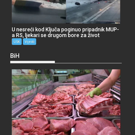
U nesreći kod Ključa poginuo pripadnik MUP-
a RS, ljekari se drugom bore za život
USK
Vijesti
BiH