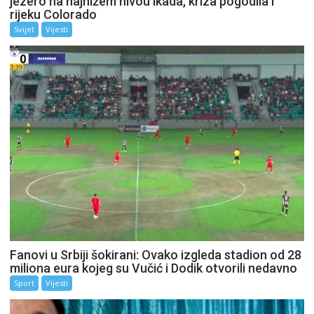
jezero na najnižem nivou ikada, kriza pogodila i
rijeku Colorado
Svijet
Vijesti
Fanovi u Srbiji šokirani: Ovako izgleda stadion od 28
miliona eura kojeg su Vučić i Dodik otvorili nedavno
Sport
Vijesti