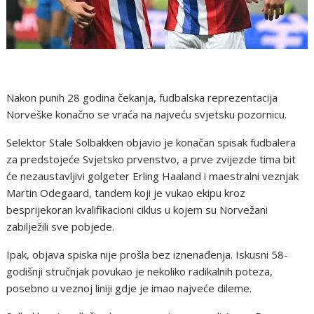
Nakon punih 28 godina čekanja, fudbalska reprezentacija
Norveške konačno se vraća na najveću svjetsku pozornicu.
Selektor Stale Solbakken objavio je konačan spisak fudbalera
za predstojeće Svjetsko prvenstvo, a prve zvijezde tima bit
će nezaustavljivi golgeter Erling Haaland i maestralni veznjak
Martin Odegaard, tandem koji je vukao ekipu kroz
besprijekoran kvalifikacioni ciklus u kojem su Norvežani
zabilježili sve pobjede.
Ipak, objava spiska nije prošla bez iznenađenja. Iskusni 58-
godišnji stručnjak povukao je nekoliko radikalnih poteza,
posebno u veznoj liniji gdje je imao najveće dileme.