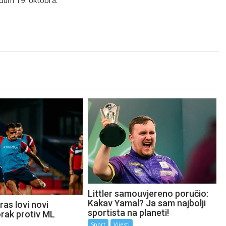
ndum 19. oktobra.
Littler samouvjereno poručio:
Kakav Yamal? Ja sam najbolji
as lovi novi
sportista na planeti!
orak protiv ML
Sport
Vijesti