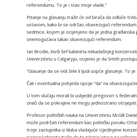
referendumu. To je i stav moje vlade.”
Pitanje na glasanju tražit će od birača da odluče treba
ustavom, kako bi se održao obavezujući referendum o
sedmice, kojom je ocijenjeno da je jedna građanska 
onemogućava takav obavezujući referendum.
Ian Brodie, bivši šef kabineta nekadašnjeg konzervat
Univerzitetu u Calgaryju, ocijenio je da Smith postup
“Glasanje da se vidi žele li ljudi uopće glasanje. To j
Čak i eventualna pobjeda opcije “da” na obavezujuće
U tom slučaju morali bi uslijediti pregovori s fede
znači da se pokrajine ne mogu jednostrano otcijepiti.
Profesor političkih nauka na Univerzitetu McGill Dani
može podržati referendum kao političku poruku Ottaw
troje zastupnika iz kluba vladajuće Ujedinjene konzerv