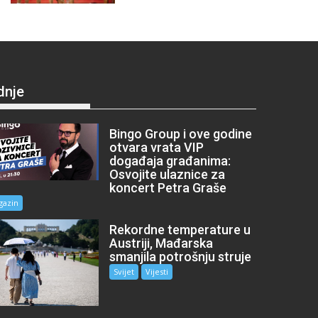
dnje
Bingo Group i ove godine
otvara vrata VIP
događaja građanima:
Osvojite ulaznice za
koncert Petra Graše
gazin
Rekordne temperature u
Austriji, Mađarska
smanjila potrošnju struje
Svijet
Vijesti