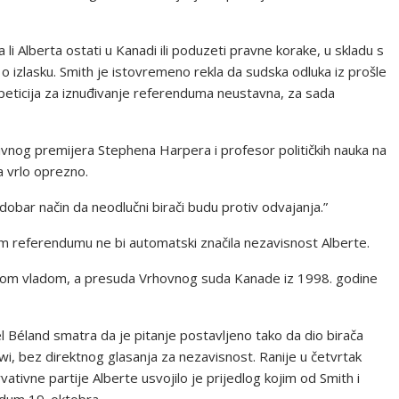
 li Alberta ostati u Kanadi ili poduzeti pravne korake, u skladu s
 izlasku. Smith je istovremeno rekla da sudska odluka iz prošle
peticija za iznuđivanje referenduma neustavna, za sada
ivnog premijera Stephena Harpera i profesor političkih nauka na
a vrlo oprezno.
e dobar način da neodlučni birači budu protiv odvajanja.”
m referendumu ne bi automatski značila nezavisnost Alberte.
ralnom vladom, a presuda Vrhovnog suda Kanade iz 1998. godine
el Béland smatra da je pitanje postavljeno tako da dio birača
i, bez direktnog glasanja za nezavisnost. Ranije u četvrtak
ativne partije Alberte usvojilo je prijedlog kojim od Smith i