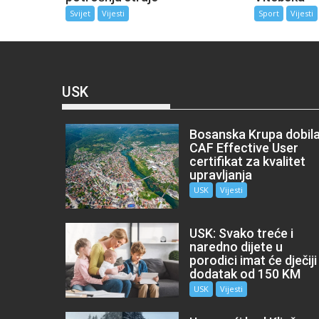
Svijet
Vijesti
Sport
Vijesti
USK
Bosanska Krupa dobil
CAF Effective User
certifikat za kvalitet
upravljanja
USK
Vijesti
USK: Svako treće i
naredno dijete u
porodici imat će dječiji
dodatak od 150 KM
USK
Vijesti