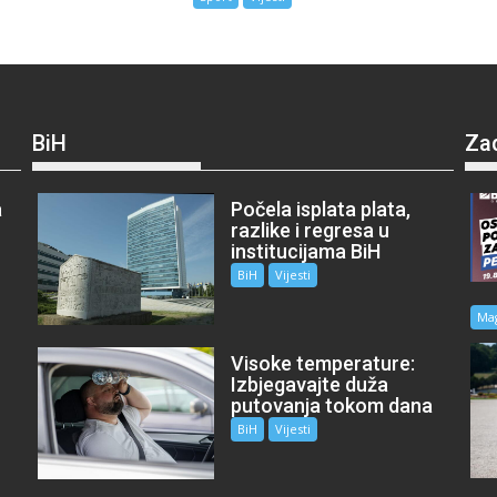
BiH
Za
a
Počela isplata plata,
razlike i regresa u
institucijama BiH
BiH
Vijesti
Ma
Visoke temperature:
Izbjegavajte duža
putovanja tokom dana
BiH
Vijesti