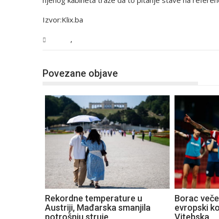
njenog kabineta traže da to pitanje stave na refere
Izvor:Klix.ba
,
Svijet
Vijesti
Povezane objave
Rekordne temperature u
Borac večer
Austriji, Mađarska smanjila
evropski k
potrošnju struje
Vitebska