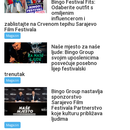
Bingo Festival Fits:
Odaberite outfit s
omiljenim
influencerom i
zablistajte na Crvenom tepihu Sarajevo
Film Festivala
Magazin
Naše mjesto za naše
ljude: Bingo Group
svojim uposlenicima
posvećuje posebno
lijep festivalski
trenutak
Magazin
Bingo Group nastavlja
sponzorstvo
Sarajevo Film
Festivala Partnerstvo
koje kulturu približava
ljudima
Magazin