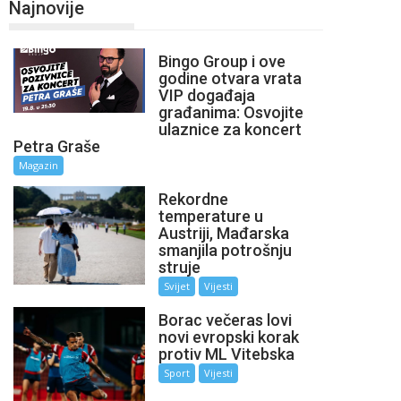
Najnovije
Bingo Group i ove
godine otvara vrata
VIP događaja
građanima: Osvojite
ulaznice za koncert
Petra Graše
Magazin
Rekordne
temperature u
Austriji, Mađarska
smanjila potrošnju
struje
Svijet
Vijesti
Borac večeras lovi
novi evropski korak
protiv ML Vitebska
Sport
Vijesti