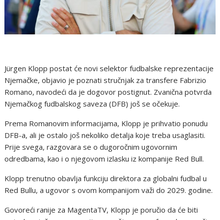
Jürgen Klopp postat će novi selektor fudbalske reprezentacije
Njemačke, objavio je poznati stručnjak za transfere Fabrizio
Romano, navodeći da je dogovor postignut. Zvanična potvrda
Njemačkog fudbalskog saveza (DFB) još se očekuje.
Prema Romanovim informacijama, Klopp je prihvatio ponudu
DFB-a, ali je ostalo još nekoliko detalja koje treba usaglasiti.
Prije svega, razgovara se o dugoročnim ugovornim
odredbama, kao i o njegovom izlasku iz kompanije Red Bull.
Klopp trenutno obavlja funkciju direktora za globalni fudbal u
Red Bullu, a ugovor s ovom kompanijom važi do 2029. godine.
Govoreći ranije za MagentaTV, Klopp je poručio da će biti