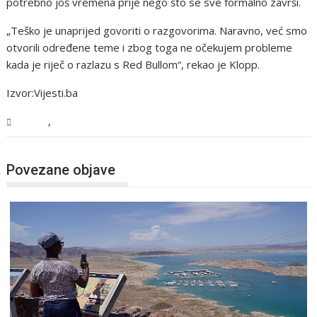
potrebno još vremena prije nego što se sve formalno završi.
„Teško je unaprijed govoriti o razgovorima. Naravno, već smo
otvorili određene teme i zbog toga ne očekujem probleme
kada je riječ o razlazu s Red Bullom“, rekao je Klopp.
Izvor:Vijesti.ba
,
Sport
Vijesti
Povezane objave