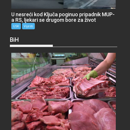
U nesreći kod Ključa poginuo pripadnik MUP-
a RS, ljekari se drugom bore za život
USK
Vijesti
BiH