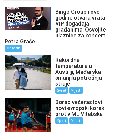
Bingo Group i ove
godine otvara vrata
VIP događaja
građanima: Osvojite
ulaznice za koncert
Petra Graše
Magazin
Rekordne
temperature u
Austriji, Mađarska
smanjila potrošnju
struje
Svijet
Vijesti
Borac večeras lovi
novi evropski korak
protiv ML Vitebska
Sport
Vijesti