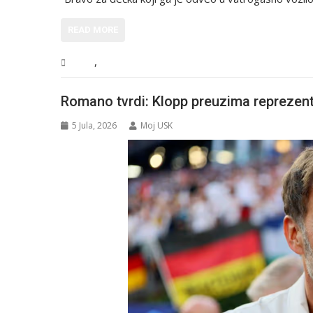
READ MORE
,
BiH
Vijesti
Romano tvrdi: Klopp preuzima reprezent
5 Jula, 2026
Moj USK