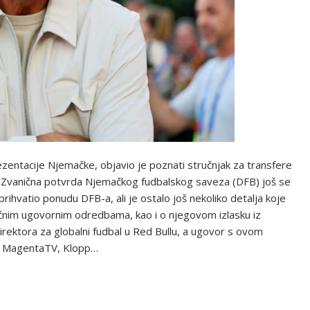
zentacije Njemačke, objavio je poznati stručnjak za transfere
. Zvanična potvrda Njemačkog fudbalskog saveza (DFB) još se
hvatio ponudu DFB-a, ali je ostalo još nekoliko detalja koje
očnim ugovornim odredbama, kao i o njegovom izlasku iz
irektora za globalni fudbal u Red Bullu, a ugovor s ovom
za MagentaTV, Klopp…