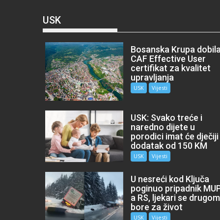
USK
Bosanska Krupa dobil
CAF Effective User
certifikat za kvalitet
upravljanja
USK
Vijesti
USK: Svako treće i
naredno dijete u
porodici imat će dječiji
dodatak od 150 KM
USK
Vijesti
U nesreći kod Ključa
poginuo pripadnik MU
a RS, ljekari se drugo
bore za život
USK
Vijesti