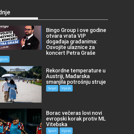
dnje
Bingo Group i ove godine
otvara vrata VIP
događaja građanima:
Osvojite ulaznice za
koncert Petra Graše
gazin
Rekordne temperature u
Austriji, Mađarska
smanjila potrošnju struje
Svijet
Vijesti
Borac večeras lovi novi
evropski korak protiv ML
Vitebska
Sport
Vijesti