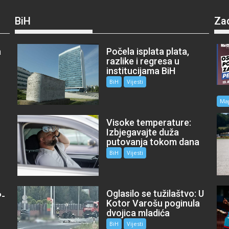
BiH
Za
a
Počela isplata plata,
razlike i regresa u
institucijama BiH
BiH
Vijesti
Ma
Visoke temperature:
Izbjegavajte duža
putovanja tokom dana
BiH
Vijesti
Oglasilo se tužilaštvo: U
P-
Kotor Varošu poginula
m
dvojica mladića
BiH
Vijesti