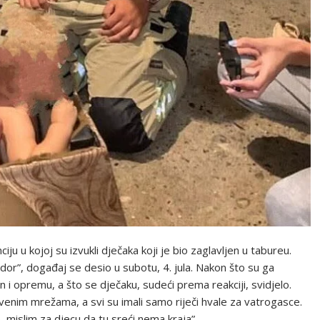
iju u kojoj su izvukli dječaka koji je bio zaglavljen u tabureu.
or”, događaj se desio u subotu, 4. jula. Nakon što su ga
n i opremu, a što se dječaku, sudeći prema reakciji, svidjelo.
štvenim mrežama, a svi su imali samo riječi hvale za vatrogasce.
, mislim za djecu da tu sreći nema kraja”,…