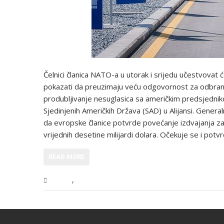
Čelnici članica NATO-a u utorak i srijedu učestvovat 
pokazati da preuzimaju veću odgovornost za odbranu
produbljivanje nesuglasica sa američkim predsjedn
Sjedinjenih Američkih Država (SAD) u Alijansi. General
da evropske članice potvrde povećanje izdvajanja za
vrijednih desetine milijardi dolara. Očekuje se i potv
READ MORE
,
Svijet
Vijesti