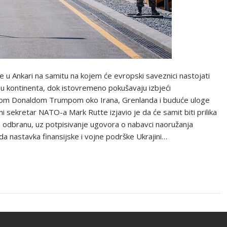
će u Ankari na samitu na kojem će evropski saveznici nastojati
 kontinenta, dok istovremeno pokušavaju izbjeći
ikom Donaldom Trumpom oko Irana, Grenlanda i buduće uloge
ni sekretar NATO-a Mark Rutte izjavio je da će samit biti prilika
 odbranu, uz potpisivanje ugovora o nabavci naoružanja
rda nastavka finansijske i vojne podrške Ukrajini…