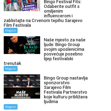
Bingo Festival Fits:
Odaberite outfit s
omiljenim
influencerom i
zablistajte na Crvenom tepihu Sarajevo
Film Festivala
Magazin
Naše mjesto za naše
ljude: Bingo Group
svojim uposlenicima
posvećuje posebno
lijep festivalski
trenutak
Magazin
Bingo Group nastavlja
sponzorstvo
Sarajevo Film
Festivala Partnerstvo
koje kulturu približava
ljudima
Magazin