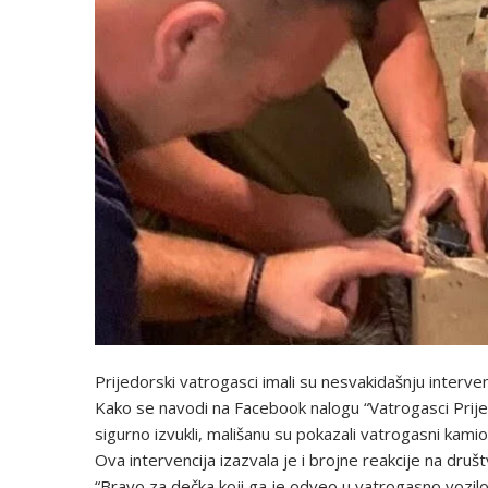
Prijedorski vatrogasci imali su nesvakidašnju intervenc
Kako se navodi na Facebook nalogu “Vatrogasci Prijed
sigurno izvukli, mališanu su pokazali vatrogasni kamio
Ova intervencija izazvala je i brojne reakcije na dru
“Bravo za dečka koji ga je odveo u vatrogasno vozilo