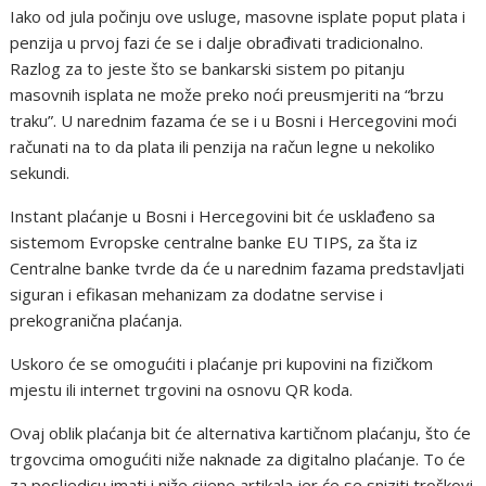
Iako od jula počinju ove usluge, masovne isplate poput plata i
penzija u prvoj fazi će se i dalje obrađivati tradicionalno.
Razlog za to jeste što se bankarski sistem po pitanju
masovnih isplata ne može preko noći preusmjeriti na “brzu
traku”. U narednim fazama će se i u Bosni i Hercegovini moći
računati na to da plata ili penzija na račun legne u nekoliko
sekundi.
Instant plaćanje u Bosni i Hercegovini bit će usklađeno sa
sistemom Evropske centralne banke EU TIPS, za šta iz
Centralne banke tvrde da će u narednim fazama predstavljati
siguran i efikasan mehanizam za dodatne servise i
prekogranična plaćanja.
Uskoro će se omogućiti i plaćanje pri kupovini na fizičkom
mjestu ili internet trgovini na osnovu QR koda.
Ovaj oblik plaćanja bit će alternativa kartičnom plaćanju, što će
trgovcima omogućiti niže naknade za digitalno plaćanje. To će
za posljedicu imati i niže cijene artikala jer će se sniziti troškovi