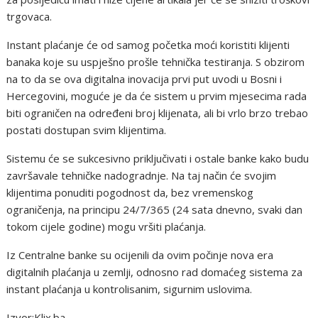
trgovaca.
Instant plaćanje će od samog početka moći koristiti klijenti
banaka koje su uspješno prošle tehnička testiranja. S obzirom
na to da se ova digitalna inovacija prvi put uvodi u Bosni i
Hercegovini, moguće je da će sistem u prvim mjesecima rada
biti ograničen na određeni broj klijenata, ali bi vrlo brzo trebao
postati dostupan svim klijentima.
Sistemu će se sukcesivno priključivati i ostale banke kako budu
završavale tehničke nadogradnje. Na taj način će svojim
klijentima ponuditi pogodnost da, bez vremenskog
ograničenja, na principu 24/7/365 (24 sata dnevno, svaki dan
tokom cijele godine) mogu vršiti plaćanja.
Iz Centralne banke su ocijenili da ovim počinje nova era
digitalnih plaćanja u zemlji, odnosno rad domaćeg sistema za
instant plaćanja u kontrolisanim, sigurnim uslovima.
Izvor:Klix.ba