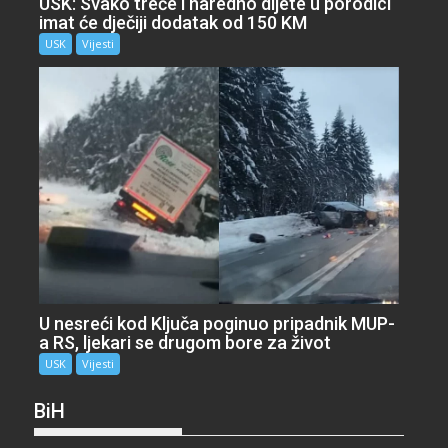
USK: Svako treće i naredno dijete u porodici
imat će dječiji dodatak od 150 KM
USK
Vijesti
U nesreći kod Ključa poginuo pripadnik MUP-
a RS, ljekari se drugom bore za život
USK
Vijesti
BiH