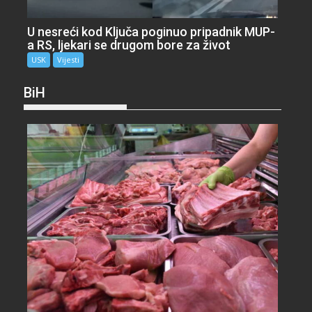
U nesreći kod Ključa poginuo pripadnik MUP-
a RS, ljekari se drugom bore za život
USK
Vijesti
BiH