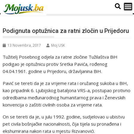
Podignuta optužnica za ratni zločin u Prijedoru
13 Novembra, 2017
Moj USK
Tužitelj Posebnog odjela za ratne zločine Tužilaštva BiH
podigao je optužnicu protiv Sretka Pavića, rođenog
04.04.1961. godine u Prijedoru, državljanina BiH.
Pavić se tereti da je za vrijeme rata i oružanog sukoba u BiH,
kao pripadnik 6. Ljubijskog bataljona VRS-a, postupao protivno
odredbama međunarodnog humanitarnog prava i Ženevskih
konvencija o zaštiti civilnih osoba za vrijeme rata.
On se tereti da je, u julu 1992. godine, sudjelovao u ubistvu
pet civila bošnjačke nacionalnosti, čija tijela su pronađena i
ekshumirana nakon rata u mjestu Rizvanovići.