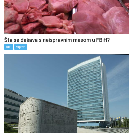
Šta se dešava s neispravnim mesom u FBiH?
BiH
Vijesti