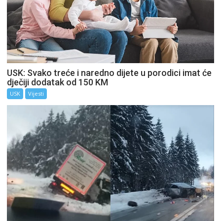
USK: Svako treće i naredno dijete u porodici imat će
dječiji dodatak od 150 KM
USK
Vijesti