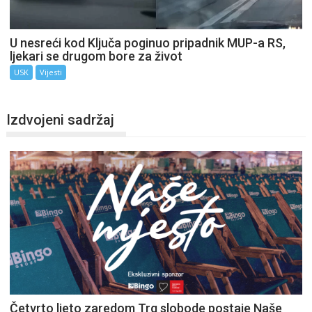
U nesreći kod Ključa poginuo pripadnik MUP-a RS,
ljekari se drugom bore za život
USK
Vijesti
Izdvojeni sadržaj
Četvrto ljeto zaredom Trg slobode postaje Naše